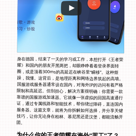
身在德国，结束了一天的学习或工作，本想打开《王者荣
耀》和国内的朋友开黑两把，却眼睁睁看着登录界面转
圈，或是顶着300ms的高延迟在峡谷里“瞬移”。这种烦
躁，我懂。这背后，是地理距离和网络边界筑起的高墙。
国服游戏服务器通常设在国内，对海外IP的访问有着严格
限制和高延迟。但别担心，解决方案很明确：你需要一款
靠谱的国服游戏加速器。它就像一张虚拟的回国高速通行
证，通过专属线路和智能技术，帮你绕过障碍，直连国内
服务器。这篇文章，就将为你拆解如何选择，并分享关键
技巧，让你无论身在柏林、慕尼黑还是汉堡，都能流畅开
团。
为什么你的王者荣耀在海外“罢工”了？