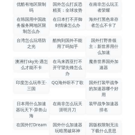
优酷有地区限制
国外怎么打反恐
在南非怎么玩王
吗
精英：全球攻势
者荣耀
在韩国用中国政
在日本打不开御
海外打黑色幸存
务服务网地区限
剑情缘怎么办
者怎么不卡了
制怎么办
台湾怎么玩塔防
酷狗到国外不能
国外打野兽领
之光
用了吗知乎
主：新世界用什
么加速
澳洲打sky光·遇怎
在马来西亚打不
魔兽世界国外加
么才能不卡
开守望先锋怎么
速器
办
印度怎么玩帝王·
QQ海外听不了歌
国外打装甲战争
三国
的加速器哪个好
用
日本用什么加速
在南非怎么玩天
装甲战争加速器
器玩天下-异兽山
涯明月刀
排名
海
在国外打Dream
国外什么加速器
因版权限制无法
玩暗黑破坏神
下载什么意思