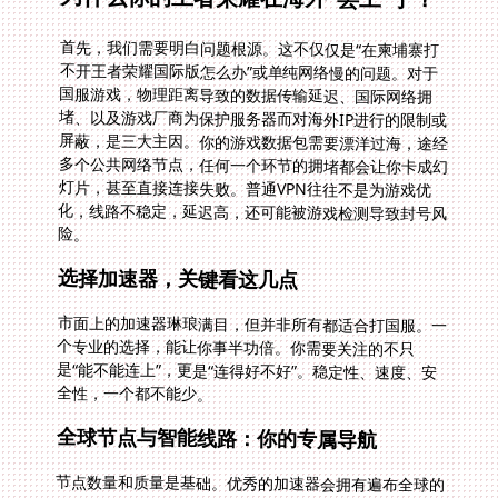
首先，我们需要明白问题根源。这不仅仅是“在柬埔寨打
不开王者荣耀国际版怎么办”或单纯网络慢的问题。对于
国服游戏，物理距离导致的数据传输延迟、国际网络拥
堵、以及游戏厂商为保护服务器而对海外IP进行的限制或
屏蔽，是三大主因。你的游戏数据包需要漂洋过海，途经
多个公共网络节点，任何一个环节的拥堵都会让你卡成幻
灯片，甚至直接连接失败。普通VPN往往不是为游戏优
化，线路不稳定，延迟高，还可能被游戏检测导致封号风
险。
选择加速器，关键看这几点
市面上的加速器琳琅满目，但并非所有都适合打国服。一
个专业的选择，能让你事半功倍。你需要关注的不只
是“能不能连上”，更是“连得好不好”。稳定性、速度、安
全性，一个都不能少。
全球节点与智能线路：你的专属导航
节点数量和质量是基础。优秀的加速器会拥有遍布全球的
回国专线节点。这意味着，无论你在德国、法国还是美
国，都能就近接入高速通道。更重要的是“智能”二字。它
能实时监测各条线路的拥堵和负载情况，在你点击“加
速”的瞬间，自动为你推荐并切换到当前最优、延迟最低
的线路。你无需手动反复测试，把专业的事交给系统，你