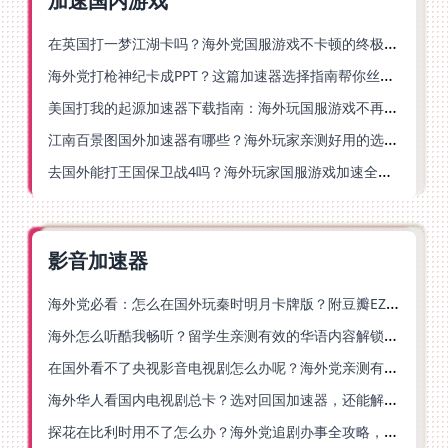
加速国内游戏
在英国打一梦江湖卡吗？海外党国服游戏不卡顿的终极解法
海外党打枪神纪卡成PPT？这篇加速器选择指南帮你丝滑上分
美国打我的起源加速器下载指南：海外玩国服游戏不再卡的终极方案
江南百景图国外加速器有哪些？海外玩家亲测好用的选择与避坑指南
去国外能打王国保卫战4吗？海外玩家国服游戏加速全攻略（附公主连结幻想江湖实测）
影音加速器
海外党必看：怎么在国外玩秦时明月卡牌版？附豆瓣EZCast地区限制破解法
海外怎么听酷我畅听？留学生亲测有效的华语内容解锁指南
在国外看不了央视影音电视剧怎么办呢？海外党亲测有效的回国加速方案
海外华人看国内电视剧总卡？选对回国加速器，还能解决菲律宾打不开反诈中心的问题
探花在比利时用不了怎么办？海外党追剧办事全攻略，选对加速器就够了