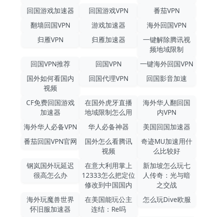
回国游戏加速器
回国游戏VPN
番茄VPN
翻墙回国VPN
游戏加速器
海外回国VPN
归雁VPN
归雁加速器
一键解除腾讯视
频地域限制
回国VPN推荐
回国VPN
一键海外回国VPN
国外如何看国内
回国代理VPN
回国影音加速
视频
CF免费回国游戏
在国外虎牙直播
海外华人翻回国
加速器
地域限制怎么用
内VPN
海外华人必备VPN
华人必备神器
美国回国加速器
番茄回国VPN官网
国外怎么看腾讯
奇迹MU加速用什
视频
么比较好
钢岚国外玩延迟
在意大利用掌上
新加坡怎么玩七
很高怎么办
12333怎么把定位
人传奇：光与暗
修改到中国国内
之交战
海外玩魔兽世界
在美国能玩公主
怎么玩Dive欧服
怀旧服加速器
连结：Re吗