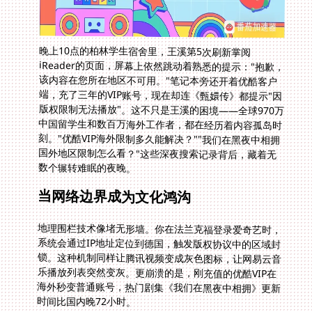
晚上10点的柏林学生宿舍里，王溪第5次刷新掌阅
iReader的页面，屏幕上依然跳动着熟悉的提示："抱歉，
该内容在您所在地区不可用。"笔记本旁还开着优酷客户
端，充了三年的VIP账号，现在却连《甄嬛传》都提示"因
版权限制无法播放"。这不只是王溪的困境——全球970万
中国留学生和数百万海外工作者，都在经历着内容孤岛时
刻。"优酷VIP海外限制多久能解决？""我们在黑夜中相拥
国外地区限制怎么看？"这些深夜搜索记录背后，藏着无
数个辗转难眠的夜晚。
当网络边界成为文化鸿沟
地理围栏技术像堵无形墙。你在法兰克福登录爱奇艺时，
系统会通过IP地址定位到德国，触发版权协议中的区域封
锁。这种机制同样让腾讯视频变成灰色图标，让网易云音
乐播放列表突然变灰。更崩溃的是，刚充值的优酷VIP在
海外秒变普通账号，热门剧集《我们在黑夜中相拥》更新
时间比国内晚72小时。