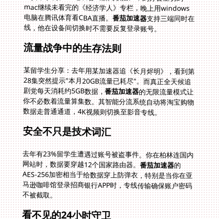
电脑在腾讯体育看CBA直播。
番茄加速器
支持三端同时在
线，他在设备间切换时不需要反复登录账号。
流量战争中的生存法则
某留学生分享：去年用某加速器追《长月烬明》，看到第
28集突然提示"本月20GB流量已耗尽"。而真正全天候追
剧党每天消耗约5GB数据，
番茄加速器
的无限流量模式让
你不必数着流量算集数。其智能分流系统自动将淘宝购物
数据走普通通道，4K视频则切换至影音专线。
安全不只是技术词汇
去年有23%留学生遭遇过账号被盗事件。你在柏林连国内
网站时，数据要穿越12个国家路由器。
番茄加速器
的
AES-256加密相当于给数据穿上防弹衣，特别是当你在亚
马逊咖啡馆登录招商银行APP时，专线传输确保账户密码
不被截取。
看不见的24小时守卫