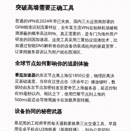
突破高墙需要正确工具
普通的VPN在2024年早已失效。国内三大运营商部署的
GFW精准识别流量特征，去年某主流VPN在柏林机场被检
测屏蔽的概率高达89%。真正需要的，是专门为海外用户
研发的回国加速器。这类工具采用三重协议混淆技术，比
如通过智能DNS解析将你的设备伪装成杭州的家庭宽带，
让掌阅服务器误认为用户就在西湖区。
全球节点如何影响你的追剧体验
番茄加速器
的东京节点离上海仅1850公里，物理距离决
定基础速度。当你在汉堡点击《庆余年2》播放键时，数
据经由东京节点加密转发至爱奇艺上海服务器，延迟控制
在95毫秒以内。相比之下，使用巴黎节点到上海的
500ms延迟会导致视频卡在加载界面转圈。
设备协同的秘密武器
慕尼黑的工程师李然每天通勤要换乘三次交通工具。早晨
用安卓手机在U3地铁看《新闻联播》，到办公室切到
mac继续未看完的《经济学人》专栏，晚上用windows