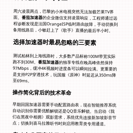
周六凌晨两点，巴黎的小米电视突然无法加载芒果TV界
面。
番茄加速器
的企业微信支持凌晨响应，工程师通过远
程诊断发现是法国OrangeISP临时路由故障，手动切换到
备用线路后，小敏赶上了《歌手》直播的最后半小时。
选择加速器时最易忽略的三要素
测试柏林到上海线路时，大多数产品标称100M带宽实际
跑不到30M。
番茄加速器
的独享专线在晚高峰依然保持
97Mbps，缓冲4K视频时进度条可以瞬间拉满。更重要的
是支持P2P穿透技术，玩国服《原神》时延迟从350ms降
至69ms。
操作简化背后的技术革命
早期回国加速器需要手动配置路由表，现在智能推荐系统
自动识别你需要优酷解锁还是QQ音乐解锁。当启动《我
们在黑夜中相拥》观影需求，系统优先连接新加坡影音节
点；切换到喜马拉雅听书时则启用教育类专用通道。