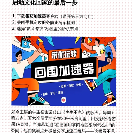
启动文化回家的最后一步
1. 下载
番茄加速器
客户端（避开第三方商店）
2. 关闭手机定位服务防止App检测
3. 选择"影音专线"标签里的沪杭节点
如今王溪的学生宿舍常传出《声生不息》的歌声。每周五
晚八点，五六个留学生挤在20平米房间里，用投影仪看芒
果TV直播。当弹幕划过"在德国用掌阅地区限制怎么办"的
疑问，他们笑着点开微信分享加速二维码——这根看不见