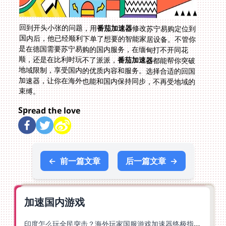
回到开头小张的问题，用
番茄加速器
修改苏宁易购定位到
国内后，他已经顺利下单了想要的智能家居设备。不管你
是在德国需要苏宁易购的国内服务，在缅甸打不开同花
顺，还是在比利时玩不了派派，
番茄加速器
都能帮你突破
地域限制，享受国内的优质内容和服务。选择合适的回国
加速器，让你在海外也能和国内保持同步，不再受地域的
束缚。
Spread the love
←
前一篇文章
后一篇文章
→
加速国内游戏
印度怎么玩全民突击？海外玩家国服游戏加速器终极指南（附原神延迟优化+精灵之境加速器选择）