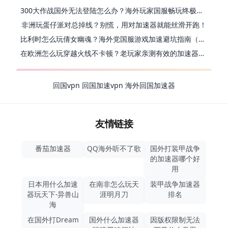
300大作战国外无法登陆怎么办？海外玩家国服畅玩终极指南（附实测推荐）
非洲玩蛋仔派对总掉线？别慌，用对加速器就能丝滑开跑！
比利时怎么玩倩女幽魂？海外党国服游戏加速避坑指南（附实测推荐）
在欧洲怎么玩穿越火线不卡顿？老玩家亲测有效的加速器选择指南
回国vpn
回国加速vpn
海外回国加速器
友情链接
番茄加速器
QQ海外听不了歌
国外打装甲战争
的加速器哪个好
用
日本用什么加速
在南非怎么玩天
装甲战争加速器
器玩天下-异兽山
涯明月刀
排名
海
在国外打Dream
国外什么加速器
因版权限制无法