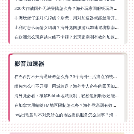
300大作战国外无法登陆怎么办？海外玩家国服畅玩终极指南（附实测推荐）
非洲玩蛋仔派对总掉线？别慌，用对加速器就能丝滑开跑！
比利时怎么玩倩女幽魂？海外党国服游戏加速避坑指南（附实测推荐）
在欧洲怎么玩穿越火线不卡顿？老玩家亲测有效的加速器选择指南
影音加速器
在巴西打不开海通证券怎么办？3个海外生活痛点的统一解决方案
缅甸怎么打不开顺丰同城急送？海外华人必备的回国加速指南（附B站会员游戏解决方案）
海外党必看：破解Bilibili地域限制，轻松追剧听歌还能流畅理财的实用指南
在加拿大用蜻蜓FM地区限制怎么办？海外党亲测有效的回国加速方案
b站出现暂时不对您所在的地区提供服务怎么回事？海外党亲测有效的回国加速方案