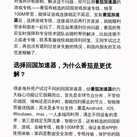
对海外IP有限制。解决这个问题，你可以用
番茄加速器
的
游戏专线——番茄有精选的回国游戏加速专线，独享
100M带宽，能保证游戏连接稳定不延迟。安装
番茄加速
器
后，选择游戏专线，连接成功后再打开派派，就能顺利
登录和朋友一起玩了。而且如果遇到任何问题，番茄的售
后实时保障和专业技术团队会随时帮你解决，比如连接不
上或者卡顿，联系客服很快就能得到回复。王同学试过之
后，再也没有遇到过登录失败的情况，和国内朋友的互动
也更顺畅了。
选择回国加速器，为什么番茄是更优
解？
很多海外用户试过不同的回国加速器，但
番茄加速器
的六
大核心功能让它脱颖而出。首先是全球节点分布，不管你
在德国、缅甸还是比利时，都能找到最近的节点，智能推
荐最优线路；其次是多平台支持，覆盖Android、iOS、
Windows、mac，一人多端同时用，满足不同设备的需
求；第三是稳定无限流量，智能分流，还有精选的回国影
音、游戏、金融专线，独享100M带宽，保证各类APP的
使用体验；第四是数据安全加密，专线传输，保护你的隐
私和信息安全；最后是售后实时保障，专业技术团队随时