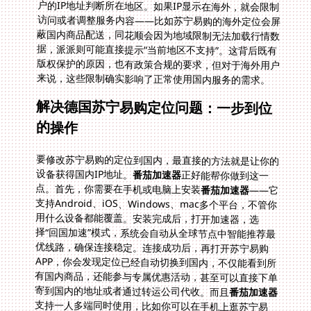
来说，这些限制确实影响了正常使用国内服务的需求。
解决德国苏宁易购定位问题：一步到位
的操作
要修改苏宁易购的定位到国内，最直接的方法就是让你的
设备获得国内IP地址。
番茄加速器
正好能帮你做到这一
点。首先，你需要在手机或电脑上安装
番茄加速器
——它
支持Android、iOS、Windows、mac多个平台，不管你
用什么设备都能覆盖。安装完成后，打开加速器，选
择“回国加速”模式，系统会自动从全球节点中智能推荐最
优线路，确保连接稳定。连接成功后，再打开苏宁易购
APP，你会发现定位已经自动切换到国内，不仅能看到所
有国内商品，还能参与专属优惠活动，甚至可以直接下单
寄到国内的地址或者通过转运公司代收。而且
番茄加速器
支持一人多端同时使用，比如你可以在手机上逛苏宁易
购，电脑上同步查看物流信息，两边都能保持国内IP状