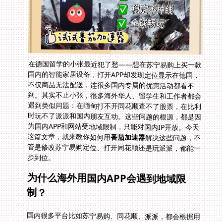
在德国留学的小张最近犯了愁——想在苏宁易购上买一款
国内的智能家居设备，打开APP却发现定位显示在德国，
不仅商品无法配送，连很多国内专属的优惠活动都看不
到。其实不止小张，很多海外华人、留学生和工作者都会
遇到类似问题：在缅甸打不开同花顺查不了股票，在比利
时玩不了派派和国内朋友互动。这些问题的根源，都是因
为国内APP和网站受地域限制，只能对国内IP开放。今天
这篇文章，就来教你如何用
番茄加速器
解决这些问题，不
管是修改苏宁易购定位、打开同花顺还是玩派派，都能一
步到位。
为什么海外用国内APP会遇到地域限
制？
国内很多平台比如苏宁易购、同花顺、派派，都会根据用
户的IP地址判断所在地区。如果IP显示在海外，就会限制
访问或者调整服务内容——比如苏宁易购的海外定位会屏
蔽国内商品配送，同花顺会因为地域限制无法加载行情数
据，派派则可能直接提示“当前地区不支持”。这背后既有
版权保护的原因，也有政策合规的要求，但对于海外用户