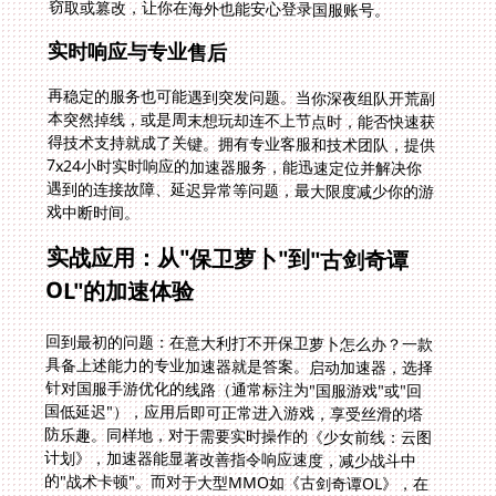
窃取或篡改，让你在海外也能安心登录国服账号。
实时响应与专业售后
再稳定的服务也可能遇到突发问题。当你深夜组队开荒副
本突然掉线，或是周末想玩却连不上节点时，能否快速获
得技术支持就成了关键。拥有专业客服和技术团队，提供
7x24小时实时响应的加速器服务，能迅速定位并解决你
遇到的连接故障、延迟异常等问题，最大限度减少你的游
戏中断时间。
实战应用：从"保卫萝卜"到"古剑奇谭
OL"的加速体验
回到最初的问题：在意大利打不开保卫萝卜怎么办？一款
具备上述能力的专业加速器就是答案。启动加速器，选择
针对国服手游优化的线路（通常标注为"国服游戏"或"回
国低延迟"），应用后即可正常进入游戏，享受丝滑的塔
防乐趣。同样地，对于需要实时操作的《少女前线：云图
计划》，加速器能显著改善指令响应速度，减少战斗中
的"战术卡顿"。而对于大型MMO如《古剑奇谭OL》，在
美国的玩家通过连接优质加速节点，也能流畅进行轻功飞