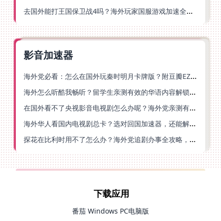
去国外能打王国保卫战4吗？海外玩家国服游戏加速全攻略（附公主连结幻想江湖实测）
影音加速器
海外党必看：怎么在国外玩秦时明月卡牌版？附豆瓣EZCast地区限制破解法
海外怎么听酷我畅听？留学生亲测有效的华语内容解锁指南
在国外看不了央视影音电视剧怎么办呢？海外党亲测有效的回国加速方案
海外华人看国内电视剧总卡？选对回国加速器，还能解决菲律宾打不开反诈中心的问题
探花在比利时用不了怎么办？海外党追剧办事全攻略，选对加速器就够了
下载应用
番茄 Windows PC电脑版