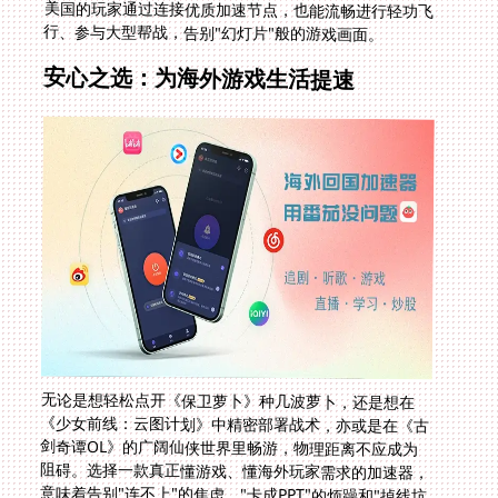
行、参与大型帮战，告别"幻灯片"般的游戏画面。
安心之选：为海外游戏生活提速
无论是想轻松点开《保卫萝卜》种几波萝卜，还是想在
《少女前线：云图计划》中精密部署战术，亦或是在《古
剑奇谭OL》的广阔仙侠世界里畅游，物理距离不应成为
阻碍。选择一款真正懂游戏、懂海外玩家需求的加速器，
意味着告别"连不上"的焦虑、"卡成PPT"的烦躁和"掉线坑
队友"的愧疚。它不仅仅是解决"在意大利打不开保卫萝卜
怎么办"的工具，更是你无缝连接家乡游戏世界、重温熟
悉乐趣的稳定桥梁。让专业的网络优化技术，为你扫清障