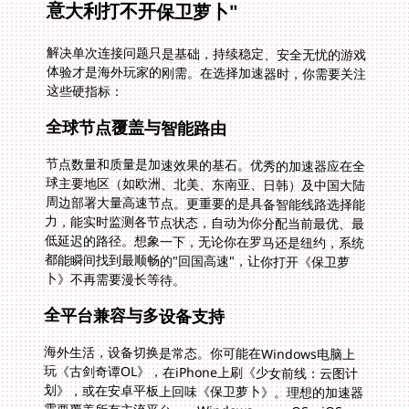
意大利打不开保卫萝卜"
解决单次连接问题只是基础，持续稳定、安全无忧的游戏
体验才是海外玩家的刚需。在选择加速器时，你需要关注
这些硬指标：
全球节点覆盖与智能路由
节点数量和质量是加速效果的基石。优秀的加速器应在全
球主要地区（如欧洲、北美、东南亚、日韩）及中国大陆
周边部署大量高速节点。更重要的是具备智能线路选择能
力，能实时监测各节点状态，自动为你分配当前最优、最
低延迟的路径。想象一下，无论你在罗马还是纽约，系统
都能瞬间找到最顺畅的"回国高速"，让你打开《保卫萝
卜》不再需要漫长等待。
全平台兼容与多设备支持
海外生活，设备切换是常态。你可能在Windows电脑上
玩《古剑奇谭OL》，在iPhone上刷《少女前线：云图计
划》，或在安卓平板上回味《保卫萝卜》。理想的加速器
需要覆盖所有主流平台——Windows、macOS、iOS、
Android，并支持一个账号在多个设备上同时使用。这保
证了无论你手边是哪台设备，都能无缝接入国服游戏，无