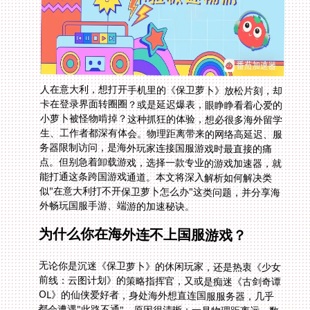
人在意大利，想打开手机里的《保卫萝卜》放松片刻，却
卡在登录界面转圈圈？或是延迟爆表，眼睁睁看着心爱的
小萝卜被怪物啃掉？这种抓狂的体验，想必很多海外留学
生、工作者都深有体会。物理距离带来的网络高延迟、服
务器限制访问，是海外玩家连接国服游戏时最直接的痛
点。但别急着卸载游戏，选择一款专业的游戏加速器，就
能打通这条跨国游戏通道。本文将深入解析如何解决类
似"在意大利打不开保卫萝卜怎么办"这类问题，并分享海
外畅玩国服手游、端游的加速秘诀。
为什么你在海外连不上国服游戏？
无论你是沉迷《保卫萝卜》的休闲玩家，还是热衷《少女
前线：云图计划》的策略指挥官，又或是痴迷《古剑奇谭
OL》的仙侠爱好者，身处海外想直连国服服务器，几乎
都会遭遇"此路不通"。原因很清晰：一是物理距离远，数
据包需要"长途跋涉"，延迟（Ping值）飙升，游戏卡顿、
掉线成为常态；二是国服游戏运营商通常设置了IP地域限
制或防火墙，直接屏蔽了海外IP的访问请求。普通VPN或
许能绕过IP限制，但往往对降低游戏延迟无能为力，甚至