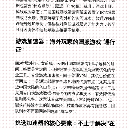
可能因协议不适配导致连接更不稳定。
游戏加速器：海外玩家的国服游戏"通行
证"
面对"境外打少女前线：云图计划加速器有用吗"这样的疑
问，答案是肯定的，但关键在于选择真正为游戏优化的专
业工具。专业游戏加速器不同于普通VPN，其核心价值在
于两点：一是通过部署在全球各地的优质节点（尤其是靠
近中国大陆的入口节点），大幅缩短数据传输路径；二是
采用专门为游戏数据传输优化的协议和技术，有效降低延
迟和丢包率。这意味着你在美国玩《古剑奇谭OL》，也
能获得接近本土的流畅体验，技能释放不再有拖沓感，团
队副本不再因网络问题而"坑队友"。
挑选加速器的核心要素：不止于解决"在