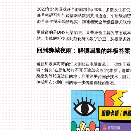
2023年北美游戏账号盗刷增长240%，多数发生
账号密码可能与购物网站数据共用通道。军用级加密
盗号事件揭示残酷现实：加速器安全等级直接关联你
更致命的是DNS污染陷阱。某些廉价工具为节省成
站。专线解析技术此刻化身为数字护卫，从根服务器
回到狮城夜雨：解锁国服的终极答案
当新加坡滨海湾的灯火倒映在电脑屏幕上，你终于看
辑：解决"在新加坡打不开天谕怎么办"的本质，是重
乘坐头等舱直达目的地；启用跨平台同步技术，能让
伊斯坦布尔到广州的每一步传输都稳如磐石。