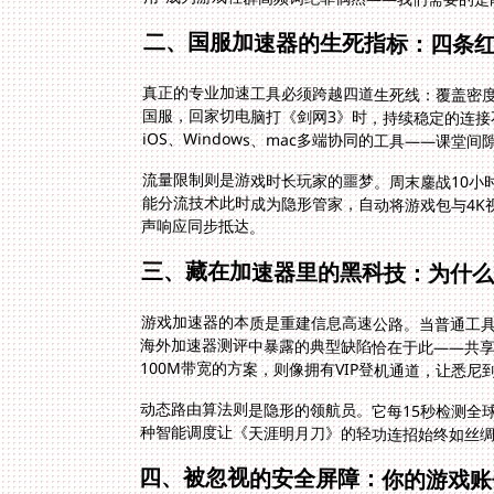
二、国服加速器的生死指标：四条
真正的专业加速工具必须跨越四道生死线：覆盖密
国服，回家切电脑打《剑网3》时，持续稳定的连接不
iOS、Windows、mac多端协同的工具——课
流量限制则是游戏时长玩家的噩梦。周末鏖战10小
能分流技术此时成为隐形管家，自动将游戏包与4K视频
声响应同步抵达。
三、藏在加速器里的黑科技：为什
游戏加速器的本质是重建信息高速公路。当普通工具
海外加速器测评中暴露的典型缺陷恰在于此——共享
100M带宽的方案，则像拥有VIP登机通道，让悉尼
动态路由算法则是隐形的领航员。它每15秒检测全
种智能调度让《天涯明月刀》的轻功连招始终如丝
四、被忽视的安全屏障：你的游戏账