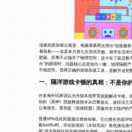
深夜的新加坡公寓里，电脑屏幕再次弹出“连接服务
着鼠标——这是本月第七次尝试失败。留学生活本
慰藉。距离不止隔开了物理空间，还卡在了延迟数字
办"的困境时，问题核心总是如出一辙：地理隔阂产
不稳定性。选择正确的游戏加速工具，是解开这把
一、隔洋游戏卡顿的真相：不是你
许多海外玩家误以为升级本地带宽就能解决卡顿。
你的《原神》技能释放指令从巴黎发出，途经法兰
公海迷失。更别提《英雄联盟》国服对非大陆IP的
普通VPN在此刻显露出致命短板。它们擅长伪装I
看Netflix时，你在卧室的《永劫无间》角色便
用"成为游戏社群高频词绝非偶然——我们需要的是