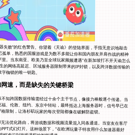
器失败”的红色警告。你望着《天谕》的登陆界面，手指无意识地敲击
已孤单，熟悉的国服游戏是为数不多能让你和国内朋友并肩作战的精神
里。当东南亚、欧美乃至全球玩家频频遭遇"在新加坡打不开天谕怎么
生的网络高延迟、区域服务器限制带来的IP封锁，以及跨洋数据传输的
数字枷锁的唯一钥匙。
的网速，而是缺失的关键桥梁
殊不知跨国数据传输需经过十余个主干节点，像接力棒般逐个传递。当
克福、伦敦、纽约、东京中转站，最终抵达上海服务器时，信号早已在
严格限制，让洛杉矶玩家的每次登陆都像在破解防盗锁。
P却无法优化路由，将游戏数据和视频流量混入同条通道。当室友在客厅
化身为PPT式幻灯片。这种场景下，"在欧洲玩量子特攻用什么加速器最好
能精准识别游戏进程的智能通道。