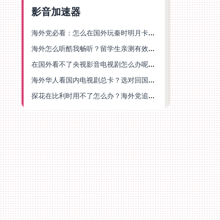
影音加速器
海外党必看：怎么在国外玩秦时明月卡牌版？附豆瓣EZCast地区限制破解法
海外怎么听酷我畅听？留学生亲测有效的华语内容解锁指南
在国外看不了央视影音电视剧怎么办呢？海外党亲测有效的回国加速方案
海外华人看国内电视剧总卡？选对回国加速器，还能解决菲律宾打不开反诈中心的问题
探花在比利时用不了怎么办？海外党追剧办事全攻略，选对加速器就够了