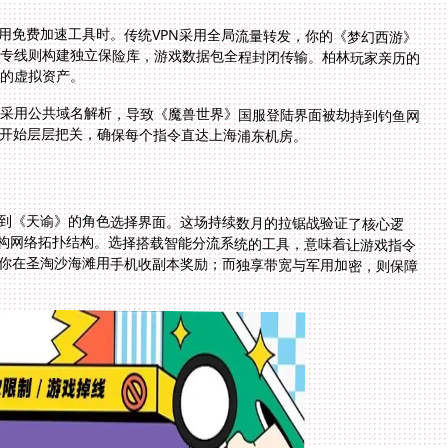
在使用免费加速工具时。传统VPN采用全局流量转发，你的《梦幻西游》
专线则构建独立保险库，游戏数据包全程封闭传输。柏林玩家亲历的
的虚拟资产。
本采用公共域名解析，导致《魔兽世界》国服登陆界面被劫持到钓鱼网
开始层层把关，确保每个指令直达上海浦东机房。
到《天谕》的角色选择界面。这场持续数月的拉锯战验证了核心逻
构网络拓扑结构。选择搭载智能分流系统的工具，意味着让游戏指令
你在圣淘沙海滩用手机收副本奖励；而独享带宽与军用加密，则保障