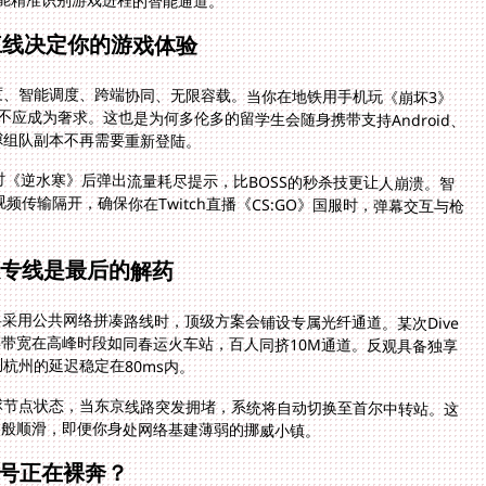
红线决定你的游戏体验
度、智能调度、跨端协同、无限容载。当你在地铁用手机玩《崩坏3》
应成为奢求。这也是为何多伦多的留学生会随身携带支持Android、
堂间隙组队副本不再需要重新登陆。
时《逆水寒》后弹出流量耗尽提示，比BOSS的秒杀技更让人崩溃。智
传输隔开，确保你在Twitch直播《CS:GO》国服时，弹幕交互与枪
么专线是最后的解药
采用公共网络拼凑路线时，顶级方案会铺设专属光纤通道。某次Dive
带宽在高峰时段如同春运火车站，百人同挤10M通道。反观具备独享
到杭州的延迟稳定在80ms内。
球节点状态，当东京线路突发拥堵，系统将自动切换至首尔中转站。这
绸般顺滑，即便你身处网络基建薄弱的挪威小镇。
号正在裸奔？