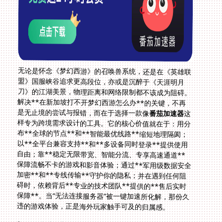
无论是怀念《梦幻西游》的召唤兽系统，还是在《英雄联
盟》国服峡谷追求更高段位，亦或是沉醉于《天涯明月
刀》的江湖美景，物理距离和网络限制都不该成为阻碍。
解决**在新加坡打不开梦幻西游怎么办**的关键，不再
是无止境的尝试与报错，而在于选择一款像
番茄加速器
这
样专为跨境需求设计的工具。它的核心价值就在于：用分
布**全球的节点**和**智能最优线路**缩短地理隔阂；
以**全平台兼容支持**和**多设备同时登录**提供使用
自由；靠**稳定无限带宽、智能分流、专享高速通道**
保障流畅不卡的游戏和影音体验；通过**军用级数据安全
加密**和**专线传输**守护你的隐私；并在遇到任何阻
碍时，依赖背后**专业的技术团队**提供的**售后实时
保障**。当“无法连接服务器”被一键加速所化解，那份久
违的游戏体验，正是海外玩家触手可及的归属感。