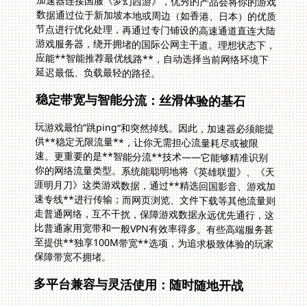
延迟最低、负载最轻的路径。
稳定带宽与智能分流：丝滑体验的基石
玩游戏最怕“跳ping”和突然掉线。因此，加速器必须能提
供**稳定无限流量**，让你无需担心流量耗尽或被限
速。更重要的是**智能分流**技术——它能够精准识别
你的网络流量类型。系统能聪明地将《英雄联盟》、《天
涯明月刀》这类游戏数据，通过**精选回国影音、游戏加
速专线**进行传输；而网页浏览、文件下载等其他流量则
走普通网络，互不干扰，保障游戏数据永远优先通行，这
比普通家用宽带和一般VPN有效率得多。有些高端服务甚
至提供**独享100M带宽**选项，为追求极致体验的玩家
保障带宽不拥堵。
多平台兼容与灵活使用：随时随地开战