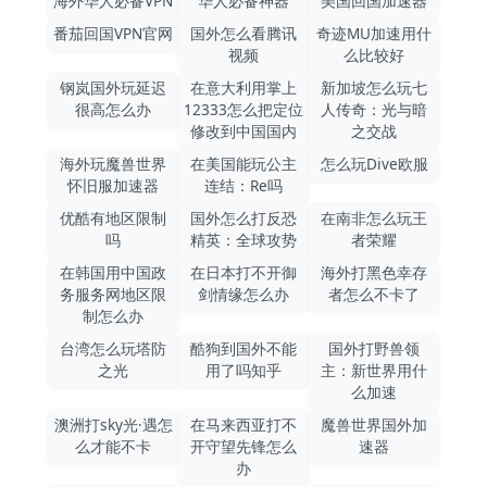
海外华人必备VPN
华人必备神器
美国回国加速器
番茄回国VPN官网
国外怎么看腾讯
奇迹MU加速用什
视频
么比较好
钢岚国外玩延迟
在意大利用掌上
新加坡怎么玩七
很高怎么办
12333怎么把定位
人传奇：光与暗
修改到中国国内
之交战
海外玩魔兽世界
在美国能玩公主
怎么玩Dive欧服
怀旧服加速器
连结：Re吗
优酷有地区限制
国外怎么打反恐
在南非怎么玩王
吗
精英：全球攻势
者荣耀
在韩国用中国政
在日本打不开御
海外打黑色幸存
务服务网地区限
剑情缘怎么办
者怎么不卡了
制怎么办
台湾怎么玩塔防
酷狗到国外不能
国外打野兽领
之光
用了吗知乎
主：新世界用什
么加速
澳洲打sky光·遇怎
在马来西亚打不
魔兽世界国外加
么才能不卡
开守望先锋怎么
速器
办