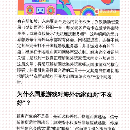
身在新加坡、东南亚甚至更远的北美欧洲，兴致勃勃想登
录《梦幻西游》怀旧一番，却发现客户端卡在登录界面转
圈圈，或是直接提示"无法连接服务器"，这种瞬间的无力
感想必每个海外玩家都深有体会。网络延迟高、连接不稳
定甚至完全打不开国服游戏服务器，并非游戏本身的问
题，根源在于地理距离和网络审查机制。解决这个难题的
关键，是找到一款真正理解海外玩家需求的专业加速器。
这篇文章，将彻底解析困扰海外玩家畅玩国服游戏的核心
障碍，并指引你选择最合适的工具——尤其是当你迫切地
想解决**在新加坡打不开梦幻西游怎么办**这个问题
时。
为什么国服游戏对海外玩家如此“不友
好”？
距离产生的不是美，是延迟和丢包。物理距离越远，信号
传输所需时间越长，游戏指令和服务器响应就越慢，你操
控的角色会感觉“飘”或者“瞬移”。然而更关键的限制来自
众所周知的防火长城。它严格管理着中国本土与国际互联
网之间的数据进出，普通国际连接在跨境时会被限速或阻
断，尤其是对游戏、影音这类需要持续稳定高速传输的应
用。很多海外朋友尝试用普通VPN连接国服，效果却并不
理想，因为普通的VPN设计重点在于匿名访问，而非针对