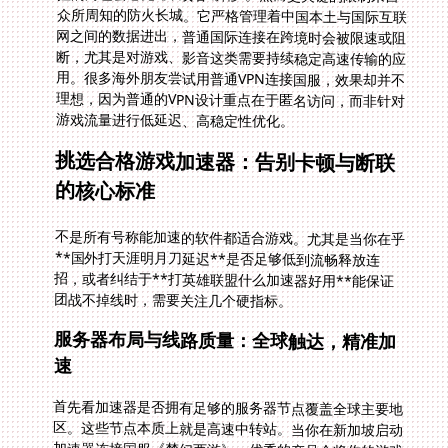
游戏流量进行低延迟、高稳定性优化。
挑选合格游戏加速器：告别卡顿与断联
的核心标准
不是所有号称能加速的软件都适合游戏。尤其是当你在乎
**国外打天涯明月刀延迟**是否足够低到流畅释放连
招，或者纠结于**打英雄联盟什么加速器好用**能保证
团战不掉线时，需要关注几个硬指标。
服务器布局与线路质量：全球触达，精准加
速
首先看加速器是否拥有足够的服务器节点覆盖全球主要地
区。这些节点本质上就是高速中转站。当你在新加坡启动
加速器连接国服《梦幻西游》，优秀的产品会将你的游戏
数据通过位于新加坡本地或周边（如香港、日本）的优质
节点进行优化处理，再通过专门铺设的高速通道直连大陆
游戏服务器，绕开拥堵的国际公网主干道。理想状态下，
应能**智能推荐最优线路**，自动选择当前网络环境下