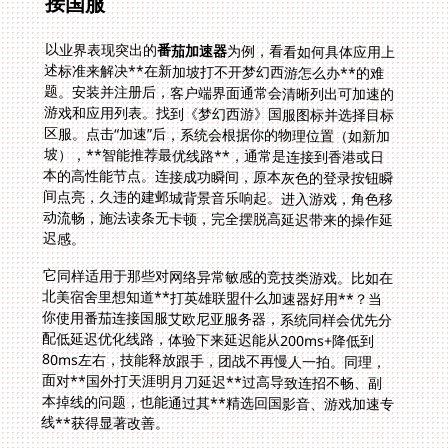
接国服
以业界表现突出的
番茄加速器
为例，看看如何具体应用上
述标准来解决**在新加坡打不开梦幻西游怎么办**的难
题。安装并注册后，客户端界面通常会清晰列出可加速的
游戏和应用列表。找到《梦幻西游》国服图标并选择目标
区服。点击“加速”后，系统会根据你的物理位置（如新加
坡），**智能推荐最优线路**，通常是连接到香港或日
本的高性能节点。连接成功瞬间，原本灰色的登录按钮瞬
间点亮，久违的建邺城背景音乐响起。进入游戏，角色移
动流畅，施法读条无卡顿，完全摆脱高延迟带来的操作延
迟感。
它同样适用于那些对网络异常敏感的竞技类游戏。比如在
北美宿舍里想知道**打英雄联盟什么加速器好用**？当
你使用番茄连接国服艾欧尼亚服务器，系统同样会优先分
配低延迟优化线路，体验下来延迟能从200ms+降低到
80ms左右，技能释放跟手，团战不再慢人一拍。同理，
面对**国外打天涯明月刀延迟**过高导致连招不畅、副
本掉线的问题，也能通过其**精选回国影音、游戏加速专
线**获得显著改善。