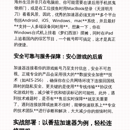
海外生活并非只在电脑前。你可能需要在课后用手机抓鬼
做师门，或是在工位摸鱼时用MacBook登录《天涯明月
刀》看看风景。因此，优秀的加速器必须支持**多个平台
包括Android、iOS、Windows、mac**系统，并且最好
**支持一人多端设备同时用**。想象一下，你在
Windows台式机上挂着《梦幻西游》摆摊，同时在iPad
上追着国内的综艺节目，一个账号即可搞定，这才是真正
的便捷。
安全可靠与服务保障：安心游戏的后盾
加速器连接着你的游戏账号乃至支付信息，安全不可忽
视。正规专业的产品会采用强大的**数据安全加密**技
术（如AES-256），确保你在公共网络环境下连接回国线
路时的隐私安全。更关键的是使用**专线传输**协议优
化游戏封包，减少被干扰和错误标记的可能性。此外，遇
到技术难题时，是否有**售后实时保障**就至关重要
了。遇到连接故障或效果不佳时，能够快速联系上**专业
的技术团队**进行诊断和解决，大大减少你的烦恼时间。
实战部署：以番茄加速器为例，轻松连