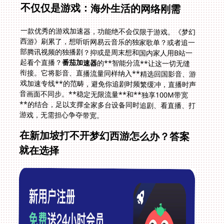
不仅仅是游戏：海外生活的网络刚需
一款优秀的游戏加速器，功能绝不会仅限于游戏。《梦幻
西游》刷累了，想听听网易云音乐的独家歌单？或者追一
部腾讯视频的独播剧？抑或是周末想和国内家人用B站一
起看个直播？
番茄加速器
的**智能分流**让这一切无缝
衔接。它将影音、直播流量同样纳入**精选回国影音、游
戏加速专线**的范畴，避免你追剧时频繁缓冲，直播时声
音画面不同步。**稳定无限流量**和**独享100M带宽
**的结合，足以支撑全家多台设备同时追剧、看直播、打
游戏，无需担心争夺带宽。
在新加坡打不开梦幻西游怎么办？答案
就在选择