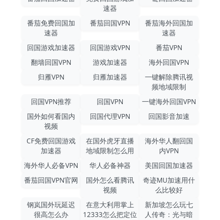
速器
番茄免费回国加
番茄回国VPN
番茄海外回国加
速器
速器
回国游戏加速器
回国游戏VPN
番茄VPN
翻墙回国VPN
游戏加速器
海外回国VPN
归雁VPN
归雁加速器
一键解除腾讯视
频地域限制
回国VPN推荐
回国VPN
一键海外回国VPN
国外如何看国内
回国代理VPN
回国影音加速
视频
CF免费回国游戏
在国外虎牙直播
海外华人翻回国
加速器
地域限制怎么用
内VPN
海外华人必备VPN
华人必备神器
美国回国加速器
番茄回国VPN官网
国外怎么看腾讯
奇迹MU加速用什
视频
么比较好
钢岚国外玩延迟
在意大利用掌上
新加坡怎么玩七
很高怎么办
12333怎么把定位
人传奇：光与暗