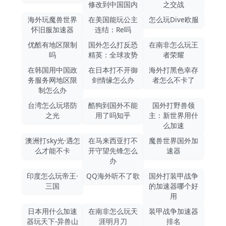
修改到中国国内
之交战
海外玩魔兽世界
在美国能玩公主
怎么玩Dive欧服
怀旧服加速器
连结：Re吗
优酷有地区限制
国外怎么打反恐
在南非怎么玩王
吗
精英：全球攻势
者荣耀
在韩国用中国政
在日本打不开御
海外打黑色幸存
务服务网地区限
剑情缘怎么办
者怎么不卡了
制怎么办
台湾怎么玩塔防
酷狗到国外不能
国外打野兽领
之光
用了吗知乎
主：新世界用什
么加速
澳洲打sky光·遇怎
在马来西亚打不
魔兽世界国外加
么才能不卡
开守望先锋怎么
速器
办
印度怎么玩帝王·
QQ海外听不了歌
国外打装甲战争
三国
的加速器哪个好
用
日本用什么加速
在南非怎么玩天
装甲战争加速器
器玩天下-异兽山
涯明月刀
排名