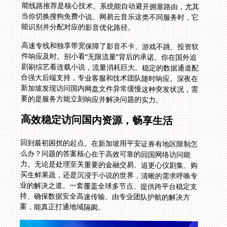
能识别并分配对应的影音优化路径。
高速专线和独享带宽保障了影音不卡、游戏不跳、投资软
件响应及时。别小看“无限流量”背后的承诺。你在国外追
剧刷综艺看连载小说，流量消耗巨大。稳定的数据通道配
合强大后端支持，专业客服和技术团队随时响应。深夜在
新加坡发现访问国内网盘文件异常缓慢这种突发状况，需
要的是服务方能立刻响应并解决问题的实力。
高效稳定访问国内资源，畅享生活
回到最初困扰的起点。在新加坡用平安证券有地区限制怎
么办？问题的答案核心在于高效可靠的回国网络访问能
力。无论是处理至关重要的金融交易、追更心仪剧集、购
买生鲜果蔬，还是沉浸于小说的世界，清晰的需求呼唤专
业的解决之道。一套覆盖全球多节点、提供跨平台稳定支
持、确保数据安全高速传输、由专业团队护航的解决方
案，能真正打通地域隔阂。