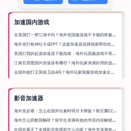
加速国内游戏
在英国打一梦江湖卡吗？海外党国服游戏不卡顿的终极解法
海外党打枪神纪卡成PPT？这篇加速器选择指南帮你丝滑上分
美国打我的起源加速器下载指南：海外玩国服游戏不再卡的终极方案
江南百景图国外加速器有哪些？海外玩家亲测好用的选择与避坑指南
去国外能打王国保卫战4吗？海外玩家国服游戏加速全攻略（附公主连结幻想江湖实测）
影音加速器
海外党必看：怎么在国外玩秦时明月卡牌版？附豆瓣EZCast地区限制破解法
海外怎么听酷我畅听？留学生亲测有效的华语内容解锁指南
在国外看不了央视影音电视剧怎么办呢？海外党亲测有效的回国加速方案