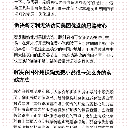
点间的专属、优化通道。
解决匈牙利无法访问美团优选的思路核心
想要顺畅使用美团优选、顺利启动平安证券APP进行交
易、在海外打开搜狗免费小说阅读平台不转圈圈卡顿，必
须具备一个低延迟且稳定的中国IP地址。工具通过其在中
国大陆境内的服务器节点，精准伪装你的访问位置。但仅
仅更换IP远远不够，链路质量才是决定性因素。
解决在国外用搜狗免费小说很卡怎么办的实
战方法
你点开搜狗免费小说，人物介绍页面图片加载转个没完没
了，翻页等待时间漫长。这种慢得让你抓狂的体验源自于
普通网络回国链路堵塞不堪。优秀的加速方案核心能力在
于拥有遍布国内的服务器资源和顶级的带宽容量。当流量
智能路由至距离目标服务器最近的节点，比如上海或北京
的骨干网接入点，数据传输距离急剧缩短。配合专为影音
娱乐调校的加速线路，视频瞬间加载、文字即时呈现不再
是奢望。这要求服务商能够提供大带宽支持，并且拥有智
能的分流技术，确保影音、游戏等不同流量获得最优路