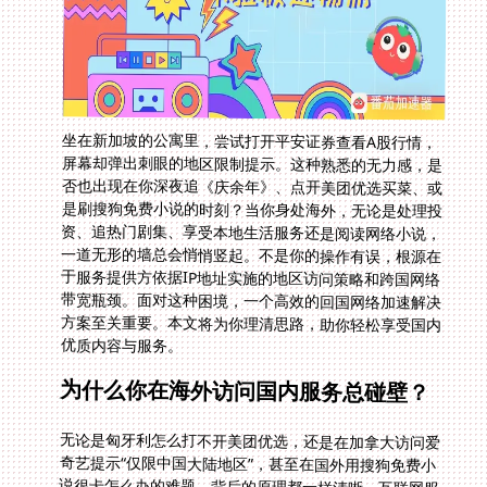
坐在新加坡的公寓里，尝试打开平安证券查看A股行情，
屏幕却弹出刺眼的地区限制提示。这种熟悉的无力感，是
否也出现在你深夜追《庆余年》、点开美团优选买菜、或
是刷搜狗免费小说的时刻？当你身处海外，无论是处理投
资、追热门剧集、享受本地生活服务还是阅读网络小说，
一道无形的墙总会悄悄竖起。不是你的操作有误，根源在
于服务提供方依据IP地址实施的地区访问策略和跨国网络
带宽瓶颈。面对这种困境，一个高效的回国网络加速解决
方案至关重要。本文将为你理清思路，助你轻松享受国内
优质内容与服务。
为什么你在海外访问国内服务总碰壁？
无论是匈牙利怎么打不开美团优选，还是在加拿大访问爱
奇艺提示“仅限中国大陆地区”，甚至在国外用搜狗免费小
说很卡怎么办的难题，背后的原理都一样清晰。互联网服
务，尤其是流媒体、金融平台和具有地域属性的生活应
用，通常会严格检测用户的网络接入点位置。你的设备当
前连接的网络，其IP地址归属地决定了你是否被允许访
问。跨国网络链路本身长距离带来的高延迟和数据包丢