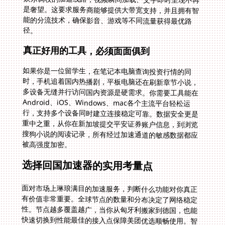
径。
真正好用的工具，必须面面俱到
如果你是一位留学生，在笔记本电脑查询投资行情的同
时，手机追着国内热播剧，平板电脑还在刷新章节小说，
多设备无缝并行访问国内资源是硬需求。你需要工具能在
Android、iOS、Windows、mac各个主流平台轻松运
行，支持多个设备同时建立连接稳定可靠。数据安全更是
重中之重，从你在新加坡提交平安证券账户信息，到浏览
搜狗小说的阅读记录，所有经过加速通道的敏感数据都应
被高强度加密。
选择回国加速器的实用考量点
面对市场上琳琅满目的加速服务，判断什么功能对你真正
有价值非常重要。全球节点的数量和分布决定了网络稳定
性。节点越多覆盖越广，当你从匈牙利搬家到德国，也能
快速切换到性能最佳的接入点保障美团优选顺畅使用。智
能线路推荐是核心技术。系统能自动避开拥塞路由，尤其
当你切换搜狗免费小说、网易云音乐这类不同服务时，它