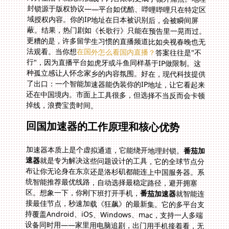
法观看。当你想
在国外怎么看国内直播？
答案往往是"不
行"，因为直播平台如虎牙或斗鱼同样基于IP做限制。这
种孤立感让人怀念家乡的内容氛围。好在，现代科技提供
了出口：一个智能加速器能伪装你的IP地址，让它看起来
还在中国境内。市面上工具很多，但选择不当反而会卡顿
掉线，浪费宝贵时间。
回国加速器的工作原理和核心优势
加速器本质上是个虚拟通道，它能绕开地理封锁。
番茄加
速器
就是专为解决这些问题设计的工具，它的全球节点分
布让你无论身在东京还是洛杉矶都能连上中国服务器。系
统智能推荐最优线路，自动选择最稳定路径，避开拥塞
区。想象一下，你刚下班打开手机，
番茄加速器
就智能连
接最佳节点，秒速加载《狂飙》的最新集。它的多平台支
持覆盖Android、iOS、Windows、mac，支持一人多端
设备同时用——家里用电脑追剧，出门用手机接着看，无
缝切换不中断。稳定性是另一个关键：稳定无限流量结合
智能分流技术，确保影音数据优先传输，减少缓冲；还有
精选回国影音、游戏加速专线，独享100M带宽，玩游戏