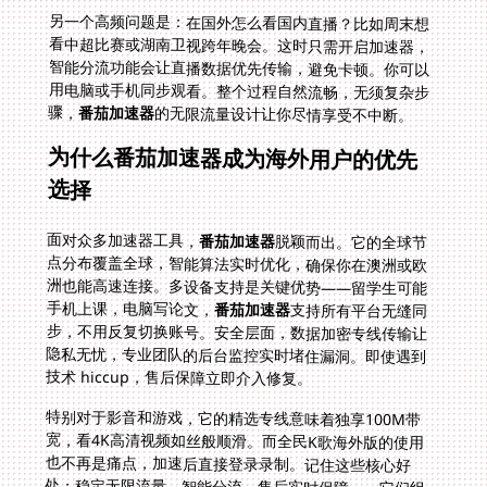
另一个高频问题是：在国外怎么看国内直播？比如周末想
看中超比赛或湖南卫视跨年晚会。这时只需开启加速器，
智能分流功能会让直播数据优先传输，避免卡顿。你可以
用电脑或手机同步观看。整个过程自然流畅，无须复杂步
骤，
番茄加速器
的无限流量设计让你尽情享受不中断。
为什么番茄加速器成为海外用户的优先
选择
面对众多加速器工具，
番茄加速器
脱颖而出。它的全球节
点分布覆盖全球，智能算法实时优化，确保你在澳洲或欧
洲也能高速连接。多设备支持是关键优势——留学生可能
手机上课，电脑写论文，
番茄加速器
支持所有平台无缝同
步，不用反复切换账号。安全层面，数据加密专线传输让
隐私无忧，专业团队的后台监控实时堵住漏洞。即使遇到
技术 hiccup，售后保障立即介入修复。
特别对于影音和游戏，它的精选专线意味着独享100M带
宽，看4K高清视频如丝般顺滑。而全民K歌海外版的使用
也不再是痛点，加速后直接登录录制。记住这些核心好
处：稳定无限流量、智能分流、售后实时保障——它们组