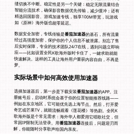
如《原神》海外版也能零延迟。
数据安全加密，专线传输是
番茄加速器
的基石，所有流量
经过高强度加密，保护你的个人信息不被泄露。别忘了售
后实时保障，专业的技术团队24/7在线，遇到问题立即响
应——比如设置全民K歌海外版时卡住了，一鍵求助就能
快速解决。这样的工具让海外用户重获内容自由，不再是
梦。
实际场景中如何高效使用加速器
选择加速器后，第一步是下载安装
番茄加速器
的APP。注
册账号后，启动时系统会基于你的位置智能推荐线路——
例如在东京地区，它可能优先选上海节点。然后，打开爱
奇艺或芒果TV，就能流畅观看《莲花楼》等热剧。全民K
歌海外版是个常见需求：海外华人都爱用它唱歌社交，但
常因IP限制无法登录。用
番茄加速器
连接后，问题迎刃而
解，你能随时分享歌声给国内亲友。