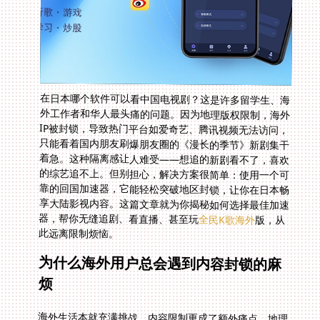
在日本哪个软件可以看中国电视剧？这是许多留学生、海
外工作者和华人最头痛的问题。因为地理版权限制，海外
IP被封锁，导致热门平台如爱奇艺、腾讯视频无法访问，
只能看着国内朋友刷爆朋友圈的《漫长的季节》新剧集干
着急。这种隔离感让人难受——想追的新剧看不了，喜欢
的综艺追不上。但别担心，解决方案很简单：使用一个可
靠的回国加速器，它能轻松突破地区封锁，让你在日本畅
享大陆影视内容。这篇文章就为你揭秘如何选择最佳加速
器，帮你无缝追剧、看直播、甚至玩
全民K歌海外
版，从
此远离限制烦恼。
为什么海外用户总会遇到内容封锁的麻
烦
海外生活本就充满挑战，内容限制更成了额外痛点。地理
封锁源于版权协议——平台如优酷、哔哩哔哩只在特定区
域授权内容。你的IP地址在日本被识别后，会被瞬间屏
蔽。结果，热门剧如《长歌行》只能在预告里一晃而过。
更糟的是，许多留学生习惯的直播频道比如央视春晚也无