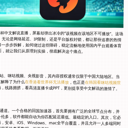
杯中文解说直播，屏幕却弹出冰冷的“该视频在该地区不可播放”。这场
。无论是网络延迟、IP限制，还是平台版权封锁，都让那份追赛的热情
将一步步拆解，如何绕过这些障碍，稳定流畅地使用国内平台观看体育
面，就让我们从原理到实操，彻底解决这个痛点。
B站、咪咕视频、央视影音，其内容授权通常仅限于中国大陆地区。当
这解释了为什么
在香港看世界杯无法播放
，也正是
在韩国看咪咕视频世
稳，线路拥挤，看高清直播卡成PPT，更别提享受中文解说的激情了。
用通道。一个合格的回国加速器，首先要拥有广泛的全球节点分布，并
多伦多，软件都能自动为你匹配延迟最低、最稳定的入口。其次，它必
卓、iOS、Windows、mac全平台覆盖，并且允许一人多端同时