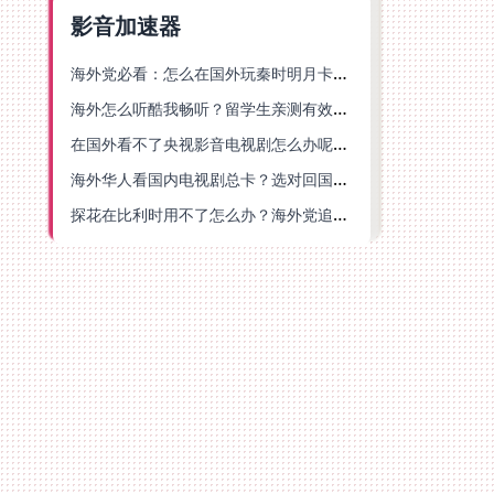
影音加速器
海外党必看：怎么在国外玩秦时明月卡牌版？附豆瓣EZCast地区限制破解法
海外怎么听酷我畅听？留学生亲测有效的华语内容解锁指南
在国外看不了央视影音电视剧怎么办呢？海外党亲测有效的回国加速方案
海外华人看国内电视剧总卡？选对回国加速器，还能解决菲律宾打不开反诈中心的问题
探花在比利时用不了怎么办？海外党追剧办事全攻略，选对加速器就够了