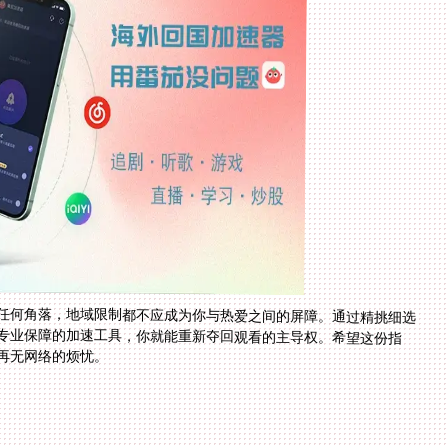
任何角落，地域限制都不应成为你与热爱之间的屏障。通过精挑细选
与专业保障的加速工具，你就能重新夺回观看的主导权。希望这份指
再无网络的烦忧。