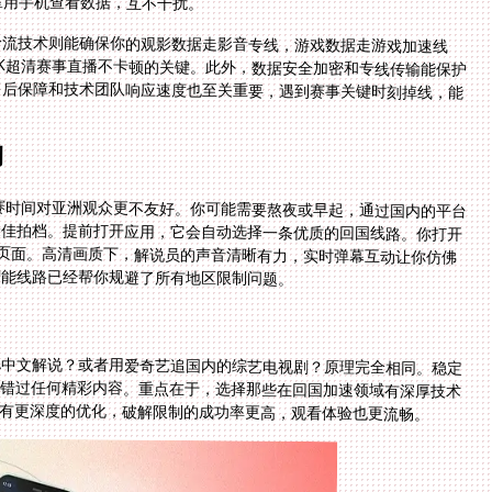
室用手机查看数据，互不干扰。
分流技术则能确保你的观影数据走影音专线，游戏数据走游戏加速线
K超清赛事直播不卡顿的关键。此外，数据安全加密和专线传输能保护
后保障和技术团队响应速度也至关重要，遇到赛事关键时刻掉线，能
例
比赛时间对亚洲观众更不友好。你可能需要熬夜或早起，通过国内的平台
最佳拍档。提前打开应用，它会自动选择一条优质的回国线路。你打开
播页面。高清画质下，解说员的声音清晰有力，实时弹幕互动让你仿佛
智能线路已经帮你规避了所有地区限制问题。
A中文解说？或者用爱奇艺追国内的综艺电视剧？原理完全相同。稳定
再错过任何精彩内容。重点在于，选择那些在回国加速领域有深厚技术
有更深度的优化，破解限制的成功率更高，观看体验也更流畅。