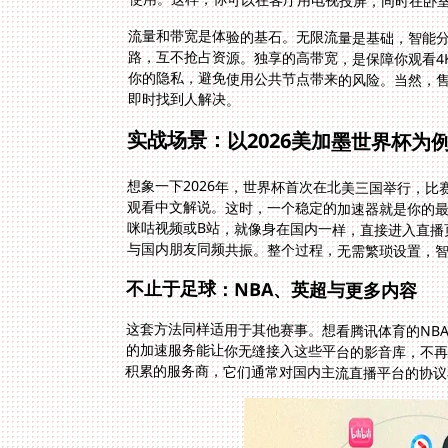
使用。这样，你可以在客厅用电视投屏，同时在卧
流量和带宽是体验的基石。无限流量是基础，智能
路，互不抢占资源。独享的高带宽，是保障你观看4
你的隐私，避免使用公共节点带来的风险。当然，售
即时找到人解决。
实战场景：以2026美加墨世界杯为
想象一下2026年，世界杯首次在北美三国举行，
观看中文解说。这时，一个稳定的加速器就是你的
咪咕视频或B站，就像身在国内一样，直接进入直
与国内朋友同频共振。整个过程，无需繁琐设置，
不止于足球：NBA、英超与更多内容
这套方法同样适用于其他赛事。想看腾讯体育的NB
的加速服务能让你无缝接入这些平台的影音库，不
积累的服务商，它们通常对国内主流直播平台的协议