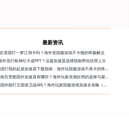
最新资讯
在英国打一梦江湖卡吗？海外党国服游戏不卡顿的终极解法
海外党打枪神纪卡成PPT？这篇加速器选择指南帮你丝滑上分
美国打我的起源加速器下载指南：海外玩国服游戏不再卡的终极方案
江南百景图国外加速器有哪些？海外玩家亲测好用的选择与避坑指南
去国外能打王国保卫战4吗？海外玩家国服游戏加速全攻略（附公主连结幻想江湖实测）