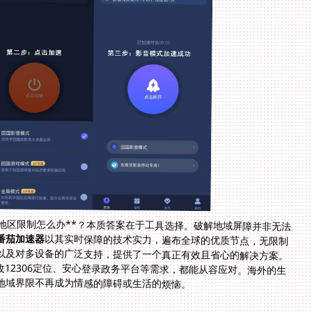
地区限制怎么办**？本质答案在于工具选择。破解地域屏障并非无法
番茄加速器
以其实时保障的技术实力，遍布全球的优质节点，无限制
的高速流量，专属的影音游戏线路，严格的加密标准以及对多设备的广泛支持，提供了一个真正有效且省心的解决方案。
从此，**在国外怎么看国内的电视剧B站**、快速修改12306定位、安心登录政务平台等需求，都能从容应对。海外的生
地域界限不再成为情感的障碍或生活的烦恼。