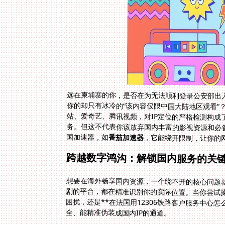
远在柬埔寨的你，是否在为无法顺利登录公安部出
你的却只有冰冷的“该内容仅限中国大陆地区观看”？
站、爱奇艺、腾讯视频，对IP定位的严格检测构
务。但这不代表你该放弃国内丰富的影视资源和必备
国加速器，如
番茄加速器
，它能绕开限制，让你的网
跨越数字鸿沟：解锁国内服务的关
想要在海外畅享国内资源，一个绕不开的核心问题就
剧的平台，都在精准识别你的实际位置。当你尝试操
困扰，还是**在法国用12306铁路客户服务中心
全、能精准伪装成国内IP的通道。