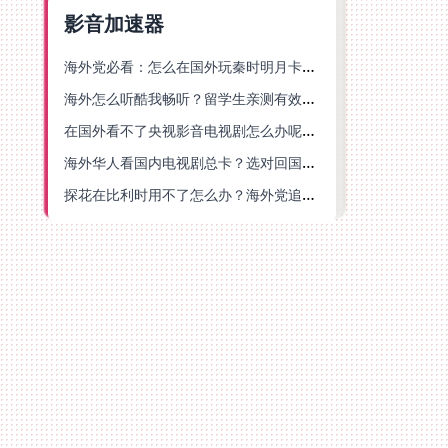
影音加速器
海外党必看：怎么在国外玩秦时明月卡牌版？附豆瓣EZCast地区限制破解法
海外怎么听酷我畅听？留学生亲测有效的华语内容解锁指南
在国外看不了央视影音电视剧怎么办呢？海外党亲测有效的回国加速方案
海外华人看国内电视剧总卡？选对回国加速器，还能解决菲律宾打不开反诈中心的问题
探花在比利时用不了怎么办？海外党追剧办事全攻略，选对加速器就够了