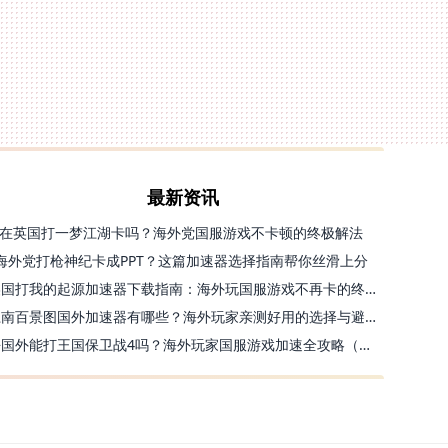
最新资讯
在英国打一梦江湖卡吗？海外党国服游戏不卡顿的终极解法
海外党打枪神纪卡成PPT？这篇加速器选择指南帮你丝滑上分
美国打我的起源加速器下载指南：海外玩国服游戏不再卡的终极方案
江南百景图国外加速器有哪些？海外玩家亲测好用的选择与避坑指南
去国外能打王国保卫战4吗？海外玩家国服游戏加速全攻略（附公主连结幻想江湖实测）