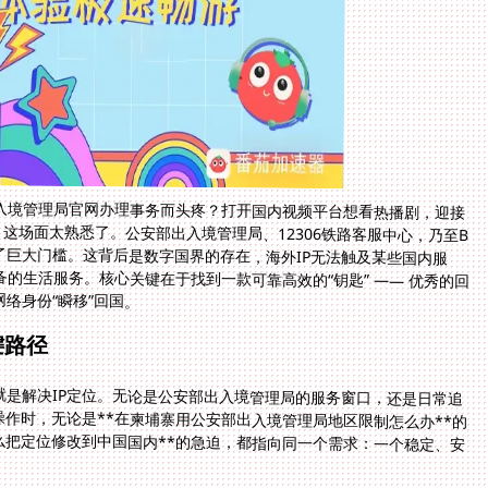
入境管理局官网办理事务而头疼？打开国内视频平台想看热播剧，迎接
这场面太熟悉了。公安部出入境管理局、12306铁路客服中心，乃至B
成了巨大门槛。这背后是数字国界的存在，海外IP无法触及某些国内服
的生活服务。核心关键在于找到一款可靠高效的“钥匙” —— 优秀的回
络身份“瞬移”回国。
键路径
是解决IP定位。无论是公安部出入境管理局的服务窗口，还是日常追
作时，无论是**在柬埔寨用公安部出入境管理局地区限制怎么办**的
怎么把定位修改到中国国内**的急迫，都指向同一个需求：一个稳定、安