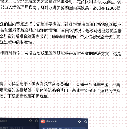
要快速、安全地完成国内才能操作的事务时，定位限制常令人抓狂。例
部出入境管理局官网；身处欧洲要抢购国内高铁票，必须在12306操
的国内节点选择，涵盖主要省市。针对**在法国用12306铁路客户
需求，其智能推荐系统会结合你的位置和当前网络状况，毫秒间选出最优连接
数据通过安全加密的通道直连国内节点，确保操作顺畅、个人信息安全无忧，完
送过程中的私密性。
运维随时待命，网络波动或配置问题能获得及时有效的解决方案，这是
畴。同样适用于：国内音乐平台会员畅听、直播平台追星应援、经典
定高速的连接是这一切体验流畅的基础。高速带宽保证了游戏的低延
播、下载更新包都不再犹豫。