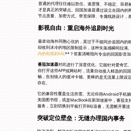
普通的代理往往难以胜任。速度慢、不稳定、容易
才是真正的突破点。回国加速器通过设立在国内的
节点质量、加密方式、带宽保障、专属线路设计，
影视自由：重启海外追剧时光
最牵动海外同胞心弦的，莫过于不能同步追国内的
却收到冰冷的地区限制提示，这种失落感瞬间拉满。
内的电视剧b站
**？答案清晰指向专业的回国影音
番茄加速器
对此进行了深度优化。它能针对爱奇艺、腾
你打开这些APP或网站时，流量自动接入精
畅，告别恼人的缓冲卡顿。更棒的是无流量
存在。
它的兼容性覆盖生活所需。无论你用Android手机躺
美国图书馆，或是MacBook在新加坡家中，番茄
服务，立刻切换到平板打开B站追番，无需断开重连
突破定位壁垒：无缝办理国内事务