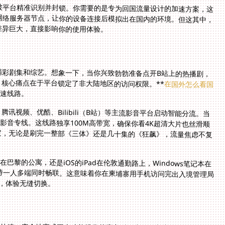
被平台精准识别并封锁。你需要的是专为回国流量设计的加速方案，这
网络服务器节点，让你的设备连接后模拟出在国内的环境。但这其中，
差异巨大，直接影响你的使用体验。
精彩剧集和综艺。想象一下，当你兴致勃勃准备点开B站上的热播剧，
核心痛点在于平台锁定了非大陆地区的访问权限。**
在国外怎么看国
加速线路。
讯视频、优酷、Bilibili（B站）等主流影音平台启动智能分流。当
选的回国影音专线。这线路独享100M高带宽，确保你看4K超清大片也丝滑顺
上限设定，无论是刷完一整部《三体》还是几十集的《狂飙》，流量焦虑不复
在巴黎的公寓，还是iOS的iPad在伦敦通勤路上，Windows笔记本在
支持一人多端同时畅联。这意味着你在柬埔寨用手机访问完出入境管理局
，体验无缝切换。