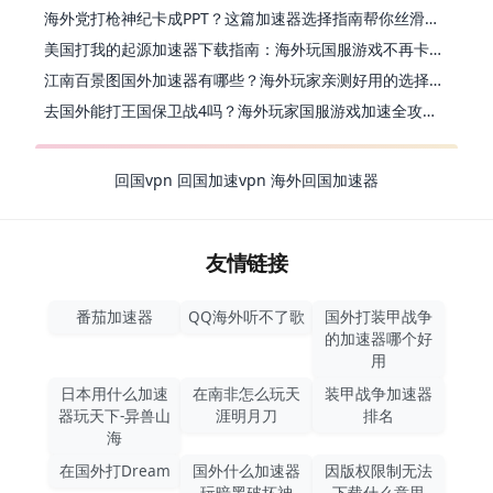
海外党打枪神纪卡成PPT？这篇加速器选择指南帮你丝滑上分
美国打我的起源加速器下载指南：海外玩国服游戏不再卡的终极方案
江南百景图国外加速器有哪些？海外玩家亲测好用的选择与避坑指南
去国外能打王国保卫战4吗？海外玩家国服游戏加速全攻略（附公主连结幻想江湖实测）
回国vpn
回国加速vpn
海外回国加速器
友情链接
番茄加速器
QQ海外听不了歌
国外打装甲战争
的加速器哪个好
用
日本用什么加速
在南非怎么玩天
装甲战争加速器
器玩天下-异兽山
涯明月刀
排名
海
在国外打Dream
国外什么加速器
因版权限制无法
玩暗黑破坏神
下载什么意思