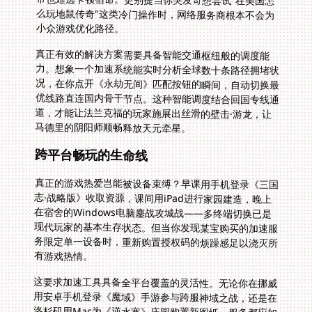
小众游戏优化路径。
真正有效的解决方案需要具备智能交通枢纽般的调度能
力。想象一个加速系统能实时分析全球数十条路径拥堵状
况，在你点开《永劫无间》匹配按钮的瞬间，自动切换最
优线路直连国内骨干节点。这种智能调度结合回国专线通
道，才能让法兰克福的玩家施展出丝滑的壁击·游龙，让
马德里的阴阳师顺畅释放天元牵星。
跨平台畅玩的生命线
真正的游戏热爱岂能被设备束缚？早课用手机登录《三国
志·战略版》收取资源，课间用iPad进行家园建造，晚上
在宿舍的Windows电脑鏖战攻城战——多终端切换已是
现代玩家的基本生存状态。但当你发现某宝购买的加速服
务限定单一设备时，重新购置授权码的烦躁感足以浇灭所
有游戏热情。
这要求加速工具具备全平台覆盖的灵活性。无论你在挪威
用安卓手机登录《魔域》手游参与跨服神域之战，还是在
洛杉矶用Mac为《逆水寒》庄园购置新图纸，服务都应如
影随形。更重要是允许多端并行登录，避免你结束加拿大