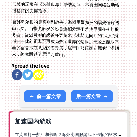
过指挥的关键指令。
窗外卑尔根的晨雾刚刚散去，游戏里聚窟洲的晨光恰好透
出云层。当指尖触发的匕首连招分毫不差地显现在杭州服
务器，当温哥华的奶茶杯旁传来《永劫无间》的"天人"播
报——此刻距离不再成为数字世界的边界。无论是赫尔辛
基的宿舍抑或悉尼的海景房，属于国服玩家专属的江湖烟
火，终究飘过了远洋万重山。
Spread the love
←
前一篇文章
后一篇文章
→
加速国内游戏
在英国打一梦江湖卡吗？海外党国服游戏不卡顿的终极解法