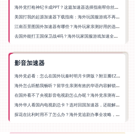
海外党打枪神纪卡成PPT？这篇加速器选择指南帮你丝滑上分
美国打我的起源加速器下载指南：海外玩国服游戏不再卡的终极方案
江南百景图国外加速器有哪些？海外玩家亲测好用的选择与避坑指南
去国外能打王国保卫战4吗？海外玩家国服游戏加速全攻略（附公主连结幻想江湖实测）
影音加速器
海外党必看：怎么在国外玩秦时明月卡牌版？附豆瓣EZCast地区限制破解法
海外怎么听酷我畅听？留学生亲测有效的华语内容解锁指南
在国外看不了央视影音电视剧怎么办呢？海外党亲测有效的回国加速方案
海外华人看国内电视剧总卡？选对回国加速器，还能解决菲律宾打不开反诈中心的问题
探花在比利时用不了怎么办？海外党追剧办事全攻略，选对加速器就够了