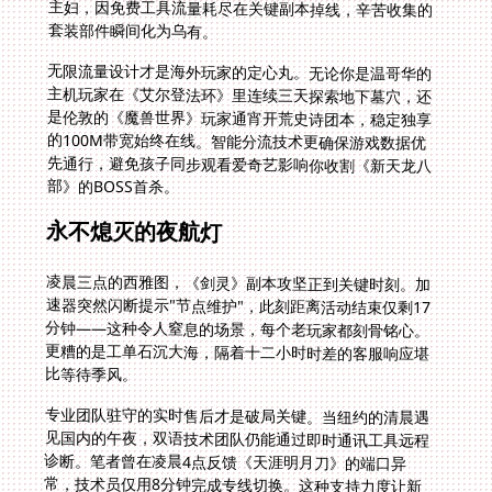
套装部件瞬间化为乌有。
无限流量设计才是海外玩家的定心丸。无论你是温哥华的
主机玩家在《艾尔登法环》里连续三天探索地下墓穴，还
是伦敦的《魔兽世界》玩家通宵开荒史诗团本，稳定独享
的100M带宽始终在线。智能分流技术更确保游戏数据优
先通行，避免孩子同步观看爱奇艺影响你收割《新天龙八
部》的BOSS首杀。
永不熄灭的夜航灯
凌晨三点的西雅图，《剑灵》副本攻坚正到关键时刻。加
速器突然闪断提示"节点维护"，此刻距离活动结束仅剩17
分钟——这种令人窒息的场景，每个老玩家都刻骨铭心。
更糟的是工单石沉大海，隔着十二小时时差的客服响应堪
比等待季风。
专业团队驻守的实时售后才是破局关键。当纽约的清晨遇
见国内的午夜，双语技术团队仍能通过即时通讯工具远程
诊断。笔者曾在凌晨4点反馈《天涯明月刀》的端口异
常，技术员仅用8分钟完成专线切换。这种支持力度让新
加坡的玩家在《诛仙世界》帮战期间，不再因网络波动错