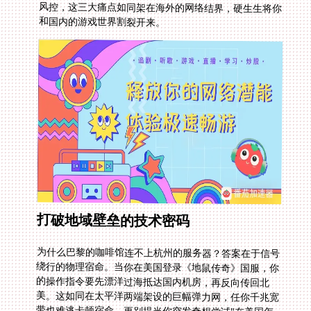
和国内的游戏世界割裂开来。
打破地域壁垒的技术密码
为什么巴黎的咖啡馆连不上杭州的服务器？答案在于信号
绕行的物理宿命。当你在美国登录《地鼠传奇》国服，你
的操作指令要先漂洋过海抵达国内机房，再反向传回北
美。这如同在太平洋两端架设的巨幅弹力网，任你千兆宽
带也难逃卡顿宿命。更别提当你突发奇想尝试"在美国怎
么玩地鼠传奇"这类冷门操作时，网络服务商根本不会为