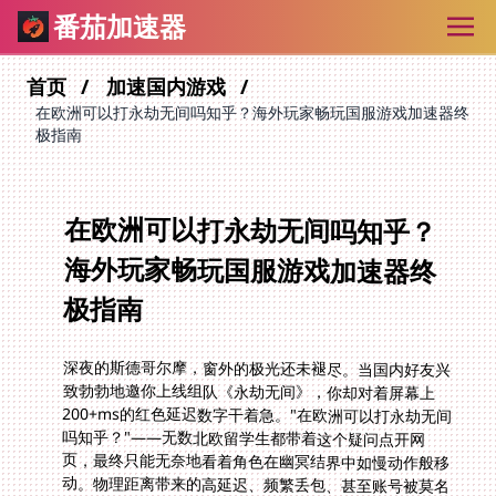
番茄加速器
首页
加速国内游戏
在欧洲可以打永劫无间吗知乎？海外玩家畅玩国服游戏加速器终
极指南
在欧洲可以打永劫无间吗知乎？
海外玩家畅玩国服游戏加速器终
极指南
深夜的斯德哥尔摩，窗外的极光还未褪尽。当国内好友兴
致勃勃地邀你上线组队《永劫无间》，你却对着屏幕上
200+ms的红色延迟数字干着急。"在欧洲可以打永劫无间
吗知乎？"——无数北欧留学生都带着这个疑问点开网
页，最终只能无奈地看着角色在幽冥结界中如慢动作般移
动。物理距离带来的高延迟、频繁丢包、甚至账号被莫名
风控，这三大痛点如同架在海外的网络结界，硬生生将你