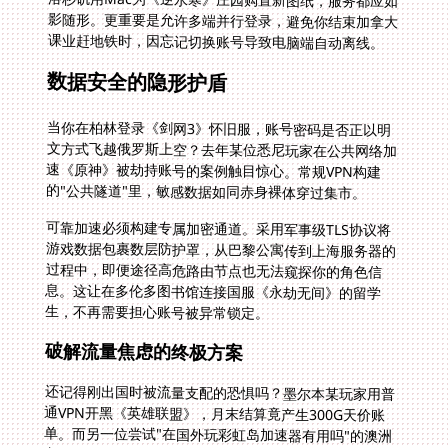
课业赶地铁时，因忘记切换账号导致电脑端自动离线。
数据安全的隐形护盾
当你在柏林登录《剑网3》怀旧服，账号密码是否正以明
文方式飞越俄罗斯上空？去年某位悉尼玩家在公共网络加
速《原神》被劫持账号的案例触目惊心。常规VPN构建
的"公共隧道"里，敏感数据如同赤身裸体穿过集市。
可靠加速必须构建专属加密通道。采用军事级TLS协议将
游戏数据包裹数层防护罩，从巴黎公寓传到上海服务器的
过程中，即便途径高危路由节点也无法窥探你的角色信
息。这让在多伦多图书馆连接国服《永劫无间》的留学
生，不再需要担心账号被异常锁定。
破解流量焦虑的终极方案
还记得刚出国时被流量支配的恐惧吗？墨尔本某玩家用普
通VPN开黑《英雄联盟》，月末结算竟产生300G天价账
单。而另一位尝试"在国外玩彩虹岛加速器有用吗"的澳洲
主妇，因免费工具流量耗尽在关键副本掉线，辛苦收集的