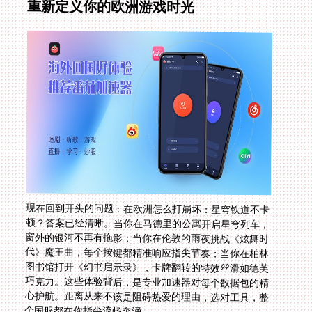
重新定义你的欧洲游戏时光
现在回到开头的问题：在欧洲怎么打崩坏：星穹铁道不卡
顿？答案已经清晰。当你在马德里的公寓开启星穹列车，
窗外的银河不再有拖影；当你在伦敦的雨夜挑战《炫舞时
代》魔王曲，每个按键都精准响应指尖节奏；当你在柏林
图书馆打开《幻书启示录》，卡牌翻转的特效丝滑如德芙
巧克力。这些体验背后，是专业加速器对每个数据包的精
心护航。距离从来不该是阻碍热爱的理由，选对工具，整
个国服都在你指尖流畅奔涌。