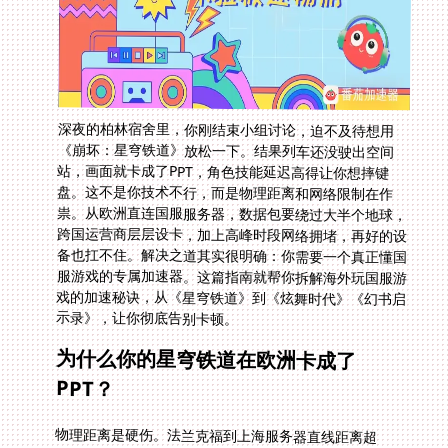
深夜的柏林宿舍里，你刚结束小组讨论，迫不及待想用
《崩坏：星穹铁道》放松一下。结果列车还没驶出空间
站，画面就卡成了PPT，角色技能延迟高得让你想摔键
盘。这不是你技术不行，而是物理距离和网络限制在作
祟。从欧洲直连国服服务器，数据包要绕过大半个地球，
跨国运营商层层设卡，加上高峰时段网络拥堵，再好的设
备也扛不住。解决之道其实很明确：你需要一个真正懂国
服游戏的专属加速器。这篇指南就帮你拆解海外玩国服游
戏的加速秘诀，从《星穹铁道》到《炫舞时代》《幻书启
示录》，让你彻底告别卡顿。
为什么你的星穹铁道在欧洲卡成了
PPT？
物理距离是硬伤。法兰克福到上海服务器直线距离超
8000公里，数据包跑个来回至少要150ms。更糟的是国
际网络路由的任性，你的游戏数据可能先绕道纽约再飘向
东京，最后才抵达深圳机房。这种曲折路径直接导致延迟
飙升到300ms以上，开宝箱都要等两秒反应。再加上欧洲
本地网络高峰期的带宽争夺，看视频的室友随时可能榨干
你的游戏流量。普通VPN根本解决不了这些问题，它们缺