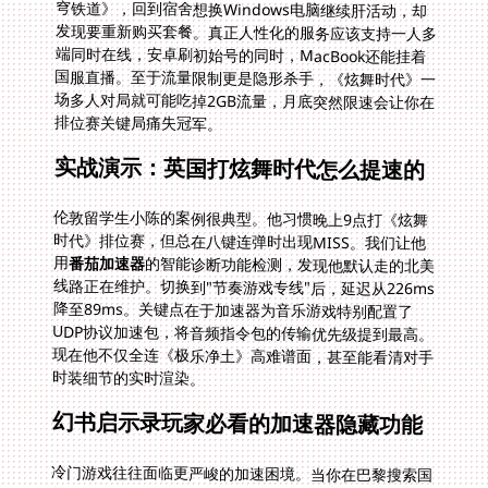
排位赛关键局痛失冠军。
实战演示：英国打炫舞时代怎么提速的
伦敦留学生小陈的案例很典型。他习惯晚上9点打《炫舞
时代》排位赛，但总在八键连弹时出现MISS。我们让他
用
番茄加速器
的智能诊断功能检测，发现他默认走的北美
线路正在维护。切换到"节奏游戏专线"后，延迟从226ms
降至89ms。关键点在于加速器为音乐游戏特别配置了
UDP协议加速包，将音频指令包的传输优先级提到最高。
现在他不仅全连《极乐净土》高难谱面，甚至能看清对手
时装细节的实时渲染。
幻书启示录玩家必看的加速器隐藏功能
冷门游戏往往面临更严峻的加速困境。当你在巴黎搜索国
外幻书启示录加速器有哪些，会发现多数工具只预设了大
众游戏的配置。但像《幻书启示录》这种需要同时处理卡
牌数据和实时联机的游戏，需要深度定制加速方案。专业
工具会采用智能分流技术，把卡牌数据走TCP稳定通道，
对战指令则走低延迟UDP通道。更关键的是安全加密层必
须兼容国服认证协议，否则频繁的异地登录警告会让你三