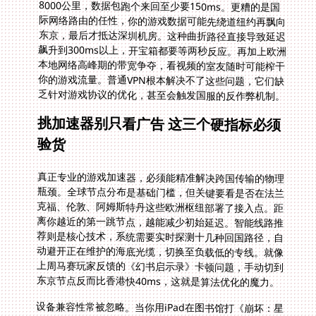
乏针对游戏协议的优化，甚至会触发国服的反作弊机制。
挑加速器别只看广告 这三个硬指标必须
验货
真正专业的游戏加速器，必须能精准解决跨国传输的物理
瓶颈。全球节点分布是基础门槛，但关键要看是否在法兰
克福、伦敦、阿姆斯特丹这些欧洲枢纽部署了接入点。距
离你越近的第一跳节点，越能减少初始延迟。智能线路推
荐则是核心技术，系统需要实时探测十几种回国路径，自
动避开正在维护的海底光缆，切换至负载低的专线。就像
上周马赛玩家反馈的《幻书启示录》卡顿问题，手动切到
东京节点反而比香港快40ms，这就是算法优化的魔力。
设备兼容性常被忽略。当你用iPad在图书馆打《崩坏：星
穹铁道》，回到宿舍想换Windows电脑继续肝活动，却
发现要重新购买套餐。真正人性化的服务应该支持一人多
端同时在线，安卓刷初始号的同时，MacBook还能挂着
国服直播。至于流量限制更是隐形杀手，《炫舞时代》一
场多人对局就可能吃掉2GB流量，月底突然限速会让你在