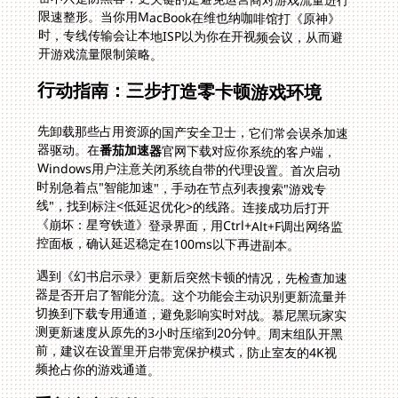
开游戏流量限制策略。
行动指南：三步打造零卡顿游戏环境
先卸载那些占用资源的国产安全卫士，它们常会误杀加速
器驱动。在
番茄加速器
官网下载对应你系统的客户端，
Windows用户注意关闭系统自带的代理设置。首次启动
时别急着点"智能加速"，手动在节点列表搜索"游戏专
线"，找到标注<低延迟优化>的线路。连接成功后打开
《崩坏：星穹铁道》登录界面，用Ctrl+Alt+F调出网络监
控面板，确认延迟稳定在100ms以下再进副本。
遇到《幻书启示录》更新后突然卡顿的情况，先检查加速
器是否开启了智能分流。这个功能会主动识别更新流量并
切换到下载专用通道，避免影响实时对战。慕尼黑玩家实
测更新速度从原先的3小时压缩到20分钟。周末组队开黑
前，建议在设置里开启带宽保护模式，防止室友的4K视
频抢占你的游戏通道。