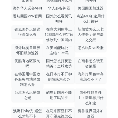
加速器
地域限制怎么用
内VPN
海外华人必备VPN
华人必备神器
美国回国加速器
番茄回国VPN官网
国外怎么看腾讯
奇迹MU加速用什
视频
么比较好
钢岚国外玩延迟
在意大利用掌上
新加坡怎么玩七
很高怎么办
12333怎么把定位
人传奇：光与暗
修改到中国国内
之交战
海外玩魔兽世界
在美国能玩公主
怎么玩Dive欧服
怀旧服加速器
连结：Re吗
优酷有地区限制
国外怎么打反恐
在南非怎么玩王
吗
精英：全球攻势
者荣耀
在韩国用中国政
在日本打不开御
海外打黑色幸存
务服务网地区限
剑情缘怎么办
者怎么不卡了
制怎么办
台湾怎么玩塔防
酷狗到国外不能
国外打野兽领
之光
用了吗知乎
主：新世界用什
么加速
澳洲打sky光·遇怎
在马来西亚打不
魔兽世界国外加
么才能不卡
开守望先锋怎么
速器