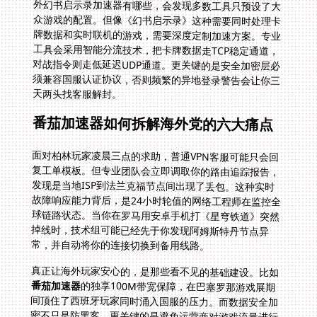
天两头找客服解封。
番茄加速器如何拆解海外党的六大痛点
面对柏林玩家凌晨三点的求助，普通VPN客服可能只会回
复工单模板。但专业团队会立即调取你的路由追踪报告，
发现是当地ISP到法兰克福节点间出现了丢包。这种实时
故障响应能力背后，是24小时轮值的网络工程师在监控全
球链路状态。当你在罗马用安卓手机打《星穹铁道》突然
掉线时，技术组可能已经先于你发现阿姆斯特丹节点异
常，并自动将你的连接切换到备用线路。
真正让海外玩家安心的，是那些看不见的基础建设。比如
番茄加速器
的独享100M带宽保障，在巴塞罗那游戏展期
间顶住了西班牙玩家同时涌入国服的压力。而数据安全加
密不只是防黑客，更关键的是避免运营商对游戏流量进行
限速整形。当你用MacBook在维也纳咖啡馆打《原神》
时，专线传输会让本地ISP以为你在开视频会议，从而避