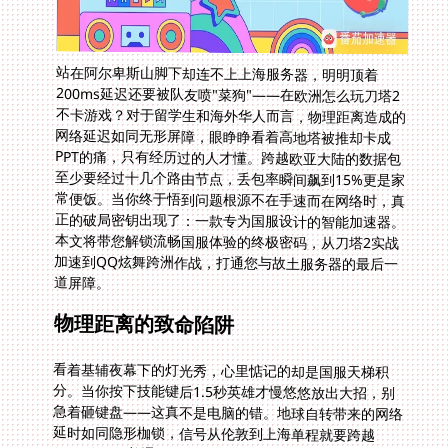
站在阿尔卑斯山脚下却连不上上海服务器，明明顶着
200ms延迟还要被队友喷"菜狗"——在欧洲怎么玩刀塔2
不卡游戏？对于留学生和海外华人而言，物理距离造成的
网络延迟如同无形屏障，眼睁睁看着高地塔被推却卡成
PPT的痛，只有经历过的人才懂。跨越欧亚大陆的数据包
至少要经过十几个路由节点，丢包率瞬间飙到15%更是家
常便饭。当你终于悟到问题根源不在手速而在网络时，真
正的破局密钥出现了：一款专为国服设计的智能加速器。
本文将带您解锁流畅国服体验的终极密码，从刀塔2实战
加速到QQ炫舞跨洲作战，打通您与故土服务器的最后一
道屏障。
物理距离的致命陷阱
看着基辅夜幕下的灯光秀，心里惦记的却是国服天梯积
分。当你按下技能键后1.5秒英雄才慢悠悠放出大招，别
急着砸键盘——这真不是电脑的错。地球自转带来的网络
延时如同隐形枷锁，信号从伦敦到上海单程就要跨越
9000公里。普通VPN在穿越十几个国际节点时层层衰
减，等数据包跌跌撞撞抵达杭州服务器时，刀塔2的团战
早就演变成了集体葬礼。更别说欧洲电信运营商在晚高峰