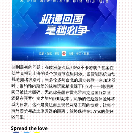
回到最初的问题：在欧洲怎么玩刀塔2不卡游戏？答案在
法兰克福到上海的某个加速节点里闪烁。当智能系统自动
规避拥堵线路时，当多伦多与台北的朋友共联一台加速器
时，当约翰内斯堡的炫舞玩家精准踩下P点时——地理隔
阂已被技术碾碎。无论你是想在雷克雅未克追国服新番，
还是在开罗打食之契约限时副本，流畅的低延迟体验终将
成为日常。这不是魔法而是现代网络工程的馈赠，让每个
海外游子与故土服务器的距离，始终保持在57ms的美好
区间里。
Spread the love