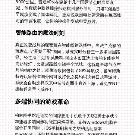
时的带宽限流，让你的神操作变成电竞默片。
智能路由的魔法时刻
真正改变战局的秘密藏在智能线路选择中。当法兰克福的
玩家点击"开始匹配"瞬间，系统实时分析三十多条回国路
径。经过法兰克福-莫斯科-阿拉木图直达上海的专线突然
亮起绿灯，比常规路线少绕半个地球。这就是全球节点布
局的精妙之处，就像给数据包装了GPS导航仪，当阿姆斯
特丹玩家苦恼国外网可以打食之契约吗这种日式手游时，
系统会自动选择东京中转节点而非直连上海，避免在NTT
拥挤通道里卡成PPT。
多端协同的游戏革命
柏林图书馆赶论文的间隙想用手机收个刀塔2勇士令状？
加速器多端同步功能正闪烁召唤。支持Windows电脑在
宿舍开黑同时，iOS手机刷着食之契约活动副本，
macBook上还能挂着国服语音聊天室。没有账号数量限
制，更不用反复登陆验证。当你在雷克雅未克用iPad打炉
石时，罗马的室友正用同账号在PC端登陆国服Steam，
双端加速却共享同个VIP通道。突然想起明天组队副本，
掏出安卓机查看公会群消息——这无缝切换的畅快，让地