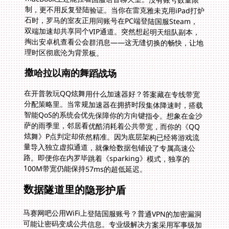
理时区彻底沦为背景板。
撒哈拉以南的舞蹈战场
在开普敦玩QQ炫舞用什么加速器好？答案藏在专线带宽
分配策略里。当常规加速器在拥挤时段集体降速时，搭载
智能QoS的系统会优先保障你的方向键指令。想象在金沙
萨的雨季里，邻居看优酷消耗着公共带宽，而你的《QQ
炫舞》P点判定却依然精准。因为底层架构已经将游戏流
量导入独立虚拟通道，就像给数据包铺设了专属高速公
路。即便你在内罗毕跳着《sparking》模式，独享的
100M带宽仍能保持57ms的超低延迟。
数据隧道里的隐形护盾
马赛网吧公用WiFi上登陆国服账号？普通VPN的加密漏洞
可能让密码变成公共信息。专业级解决方案采用军事级加
密隧道，让每个按键指令都穿上防弹衣。特别在打《原
神》这类需要账户授权的游戏时，双重AES-256加密确保
支付验证码不会在伊斯坦布尔的某个路由节点被截胡。更
关键的是杜绝了账号异常登陆警告——当你同时在北京时
间凌晨三点出没于罗马和广州服务器时，腾讯安全系统常