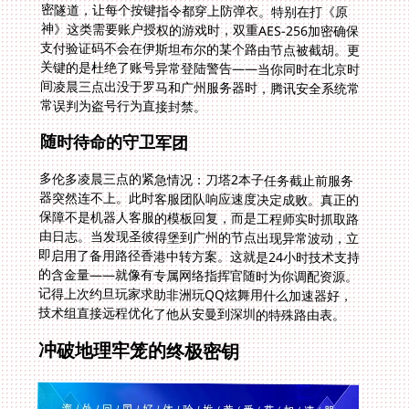
常误判为盗号行为直接封禁。
随时待命的守卫军团
多伦多凌晨三点的紧急情况：刀塔2本子任务截止前服务
器突然连不上。此时客服团队响应速度决定成败。真正的
保障不是机器人客服的模板回复，而是工程师实时抓取路
由日志。当发现圣彼得堡到广州的节点出现异常波动，立
即启用了备用路径香港中转方案。这就是24小时技术支持
的含金量——就像有专属网络指挥官随时为你调配资源。
记得上次约旦玩家求助非洲玩QQ炫舞用什么加速器好，
技术组直接远程优化了他从安曼到深圳的特殊路由表。
冲破地理牢笼的终极密钥