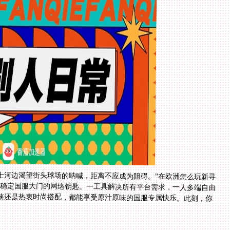
士河边渴望街头球场的呐喊，距离不应成为阻碍。"在欧洲怎么玩新寻
高稳定国服大门的网络钥匙。一工具解决所有平台需求，一人多端自由
侠还是热衷时尚搭配，都能享受原汁原味的国服专属快乐。此刻，你