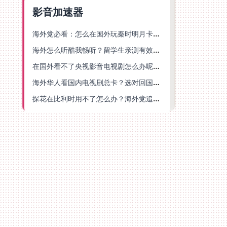
影音加速器
海外党必看：怎么在国外玩秦时明月卡牌版？附豆瓣EZCast地区限制破解法
海外怎么听酷我畅听？留学生亲测有效的华语内容解锁指南
在国外看不了央视影音电视剧怎么办呢？海外党亲测有效的回国加速方案
海外华人看国内电视剧总卡？选对回国加速器，还能解决菲律宾打不开反诈中心的问题
探花在比利时用不了怎么办？海外党追剧办事全攻略，选对加速器就够了