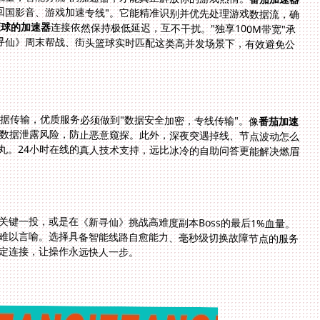
回国影音、游戏加速专线"。它能精准识别并优先处理游戏数据流，确
篮球的加速器
连接依然保持极低延迟，互不干扰。"独享100M带宽"承
诺则像为你的游戏开辟了一条VIP通道，尤其在《新寻仙》周末帮战、街头篮球实时匹配这类高并发场景下，有效避免公
据传输，优质服务必须做到"数据安全加密，专线传输"。像
番茄加速
数据泄露风险，防止恶意窥探。此外，深夜突遇掉线、节点波动怎么
心丸。24小时在线的真人技术支持，远比冰冷的自助问答更能解决燃眉
关键一投，或是在《新寻仙》挑战高难度副本Boss的最后1%血量。
稳导致操作延迟或闪退，那种挫败感难以言喻。选择具备智能线路自愈能力、毫秒级切换故障节点的服务
定连接，让操作永远快人一步。