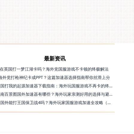
最新资讯
在英国打一梦江湖卡吗？海外党国服游戏不卡顿的终极解法
海外党打枪神纪卡成PPT？这篇加速器选择指南帮你丝滑上分
美国打我的起源加速器下载指南：海外玩国服游戏不再卡的终极方案
江南百景图国外加速器有哪些？海外玩家亲测好用的选择与避坑指南
去国外能打王国保卫战4吗？海外玩家国服游戏加速全攻略（附公主连结幻想江湖实测）