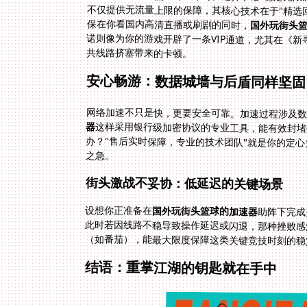
不仅提供无流量上限的保障，其核心技术在于"精选
保在你看国内高清直播或刷剧的同时，
国外玩街头
共线路挤塞带来的卡顿。
安心畅游：数据城墙与后盾同样坚固
网络加速不只是快，更要安全可靠。加速过程涉及数
器
这样采用银行级加密协议的专业工具，能有效封堵
办？"售后实时保障，专业的技术团队"就是你的定
之急。
街头激战不妥协：低延迟的关键场景
设想你正准备在
国外玩街头篮球的加速器
助阵下完成
此时若因线路不
（如番茄），能最大限度保障这类关键竞技时刻的稳
结语：重掌江湖的钥匙就在手中