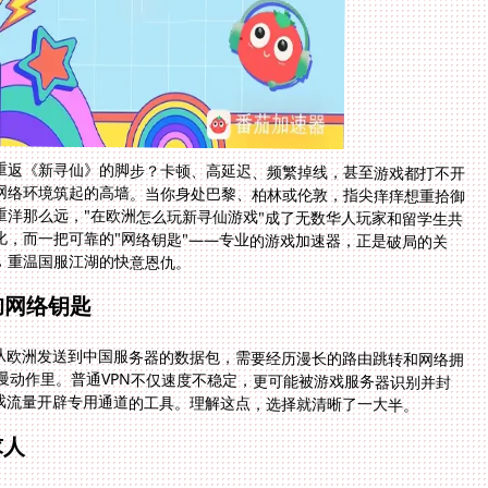
重返《新寻仙》的脚步？卡顿、高延迟、频繁掉线，甚至游戏都打不开
网络环境筑起的高墙。当你身处巴黎、柏林或伦敦，指尖痒痒想重拾御
重洋那么远，"在欧洲怎么玩新寻仙游戏"成了无数华人玩家和留学生共
化，而一把可靠的"网络钥匙"——专业的游戏加速器，正是破局的关
，重温国服江湖的快意恩仇。
的网络钥匙
从欧洲发送到中国服务器的数据包，需要经历漫长的路由跳转和网络拥
在慢动作里。普通VPN不仅速度不稳定，更可能被游戏服务器识别并封
戏流量开辟专用通道的工具。理解这点，选择就清晰了一大半。
求人