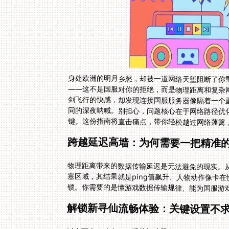
身处欧洲的明月乡愁，却被一道网络天堑阻断了你
——这不是国服对你的拒绝，而是物理距离和复杂
剑飞行的快感，却发现连接国服服务器像隔着一个
同的深夜呐喊。别担心，问题核心在于网络路径优
键。这份指南将直击痛点，带你轻松越过网络藩篱
跨越延迟高墙：为何需要一把精准
物理距离带来的数据传输延迟是无法避免的现实。
塞区域，其结果就是ping值飙升、人物动作像卡
锁。你需要的是懂游戏数据传输规律、能为国服游
解锁新寻仙流畅体验：关键设置不