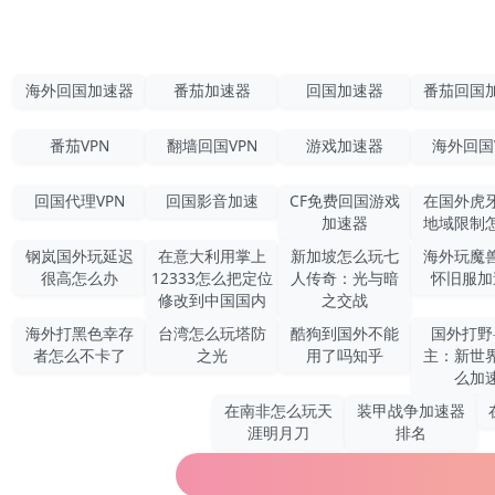
海外回国加速器
番茄加速器
回国加速器
番茄回国
番茄VPN
翻墙回国VPN
游戏加速器
海外回国
回国代理VPN
回国影音加速
CF免费回国游戏
在国外虎
加速器
地域限制
钢岚国外玩延迟
在意大利用掌上
新加坡怎么玩七
海外玩魔
很高怎么办
12333怎么把定位
人传奇：光与暗
怀旧服加
修改到中国国内
之交战
海外打黑色幸存
台湾怎么玩塔防
酷狗到国外不能
国外打野
者怎么不卡了
之光
用了吗知乎
主：新世
么加
在南非怎么玩天
装甲战争加速器
涯明月刀
排名