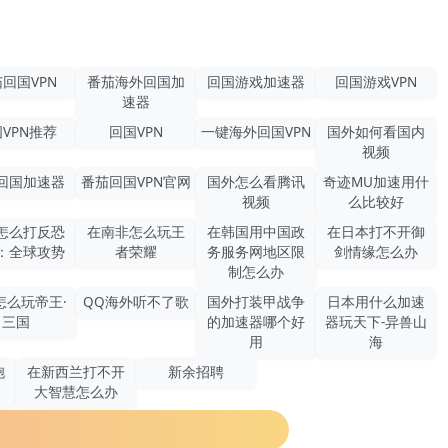
回国VPN
番茄海外回国加
回国游戏加速器
回国游戏VPN
速器
VPN推荐
回国VPN
一键海外回国VPN
国外如何看国内
视频
回国加速器
番茄回国VPN官网
国外怎么看腾讯
奇迹MU加速用什
视频
么比较好
怎么打反恐
在南非怎么玩王
在韩国用中国政
在日本打不开御
：全球攻势
者荣耀
务服务网地区限
剑情缘怎么办
制怎么办
怎么玩帝王·
QQ海外听不了歌
国外打装甲战争
日本用什么加速
三国
的加速器哪个好
器玩天下-异兽山
用
海
胞
在新西兰打不开
新余招聘
大智慧怎么办