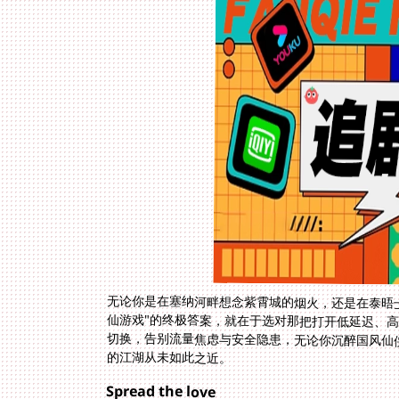
无论你是在塞纳河畔想念紫霄城的烟火，还是在泰晤
仙游戏"的终极答案，就在于选对那把打开低延迟、
切换，告别流量焦虑与安全隐患，无论你沉醉国风仙
的江湖从未如此之近。
Spread the love