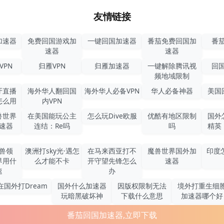
友情链接
加速器
免费回国游戏加
一键回国加速器
番茄免费回国加
番茄
速器
速器
VPN
归雁VPN
归雁加速器
一键解除腾讯视
回国
频地域限制
牙直播
海外华人翻回国
海外华人必备VPN
华人必备神器
美国
怎么用
内VPN
兽世界
在美国能玩公主
怎么玩Dive欧服
优酷有地区限制
国外
速器
连结：Re吗
吗
精英
兽领
澳洲打sky光·遇怎
在马来西亚打不
魔兽世界国外加
印度
界用什
么才能不卡
开守望先锋怎么
速器
速
办
在国外打Dream
国外什么加速器
因版权限制无法
境外打重生细
玩暗黑破坏神
下载什么意思
加速器哪个好
番茄回国加速器,立即下载