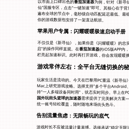
以市面上口碑出色的
番茄加速器
为例，针对《新寻
仙"国服专区，点击"一键
遍布全球的节点中，毫秒
你的游戏数据包安排了一架直达航班。
苹果用户专属：闪耀暖暖极速启动手册
不仅仅是《新寻仙》，如果你是《闪耀暖暖》的忠
启"的操作同样直观。在
番茄加速器
的iOS版AP
栏亮起加速标识。此时再打开游戏，你会发现暖暖
游戏常伴左右：全平台无缝切换的
玩家生活是流动的。今天在巴黎用PC重温《新寻仙
Mac上研究游戏攻略。选择支持"多个平台Android、
持"一人多端设备同时用"，状态实时同步。早上在
国外玩街头篮球的加速器
需求提供了完美解决方案——
统一账号轻松覆盖，随时随地来场街头热斗。
告别流量焦虑：无限畅玩的底气
游戏时长不应被流量计量束缚。选择承诺"稳定无限