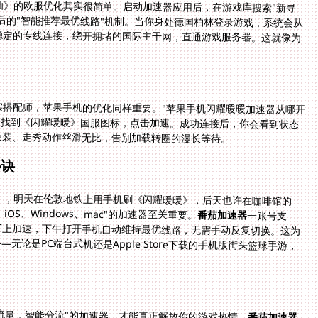
仙》的欧服优化其实很简单。启动加速器应用后，在游戏库搜索"新寻
加速"即可。其核心在于背后的"智能推荐最优线路"机制。当你身处德国柏林登录游戏，系统会从
级自动匹配延迟最低、最稳定的专线连接，绕开拥堵的国际主干网，直通游戏服务器。这就像为
实搭配师，苹果手机的优化同样重要。"苹果手机闪耀暖暖加速器从哪开
P内，找到《闪耀暖暖》国服图标，点击加速。成功连接后，你会看到状态
换装、走秀动作丝滑无比，告别加载转圈的漫长等待。
秘诀
》，明天在伦敦地铁上用手机刷《闪耀暖暖》，后天也许在咖啡馆的
iOS、Windows、mac"的加速器至关重要。
番茄加速器
一账号支
PC上加速，下午打开手机自动维持最优线路，无需手动反复切换。这为
无论是PC端台式机还是Apple Store下载的手机版街头篮球手游，
流量，智能分流"的加速器，才能真正解放你的游戏热情。
番茄加速器