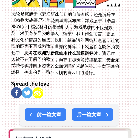
无论是沉醉于《梦幻新诛仙》的仙侠奇缘，还是沉醉在
《植物大战僵尸》的花园里排兵布阵，亦或是于《拳皇
98OL》中感受格斗的拳拳到肉，游戏承载的不仅是娱
乐，对于身在异乡的华人、留学生和工作党而言，更是一
种文化和情感的连接。找到一款靠谱的网络加速器，让物
理的距离不再成为数字世界的屏障。下次当你在欧洲的夜
色中，思考
在欧洲打新诛仙用什么加速器好
时，请记住，
关键不在于瞬间的数字，而在于那份能持续稳定、安全无
忧带你驰骋国服游戏的全面保障和卓越体验。一次正确的
选择，换来的是一场不卡顿的青云山逍遥行。
Spread the love
←
前一篇文章
后一篇文章
→