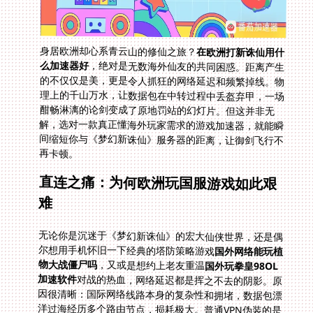
身居欧洲却心系青云山的修仙之旅？
在欧洲打新诛仙用什
么加速器好
，绝对是无数海外仙友的共同困惑。距离产生
的不仅仅是美，更是令人抓狂的网络延迟和频繁掉线。物
理上的千山万水，让数据包在中转过程中丢盔弃甲，一场
酣畅淋漓的论剑变成了原地罚站的幻灯片。但这并非无
解，选对一款真正懂海外玩家需求的游戏加速器，就能瞬
间缩短你与《梦幻新诛仙》服务器的距离，让御剑飞行不
再卡顿。
直连之痛：为何欧洲玩国服游戏如此艰
难
无论你是沉迷于《梦幻新诛仙》的宏大仙侠世界，还是偶
尔想用手机怀旧一下经典的塔防策略游戏
国外网络能玩植
物大战僵尸吗
，又或是想约上老友重温
国外玩拳皇98OL
加速软件
对战的热血，网络延迟都是挥之不去的阴影。原
因很清晰：国际网络线路本身的复杂性和拥堵，数据包漂
洋过海经历多个路由节点，损耗极大。普通VPN伪装的是
你的位置，却无法精准优化传输游戏的实时数据流，效果