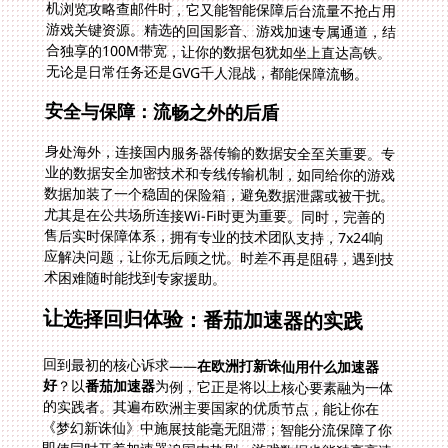
无论是日常任务还是GVG千人混战，都能保障流畅。
安全与保障：流畅之外的后盾
身处海外，连接国内服务器传输的数据安全至关重要。专
业的数据安全加密技术和专线传输机制，如同给你的游戏
数据加装了一个稳固的保险箱，避免数据泄露或被干扰。
尤其是在公共场所连接Wi-Fi时更为重要。同时，完善的
售后实时保障体系，拥有专业的技术团队支持，7x24响
应解决问题，让你无后顾之忧。时差不再是阻碍，遇到技
术困难随时能找到专家援助。
让选择回归体验：番茄加速器的实践
回到最初的核心诉求——
在欧洲打新诛仙用什么加速器
好
？以
番茄加速器
为例，它正是将以上核心要素融为一体
的实践者。其遍布欧洲主要国家的优质节点，能让你在
《梦幻新诛仙》中施展技能毫无阻滞；智能分流保障了你
即使同时开着加速器追国内热剧，游戏数据也能独享高速
通道不被打扰。无论你是想在巴黎的宿舍重温童年回忆挑