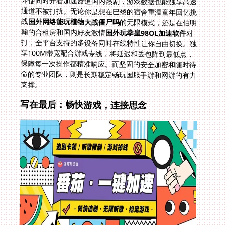
战
国外网络能玩植物大战僵尸吗
的无限模式，还是在伯明
翰的合租房和国内好友激情
国外玩拳皇98OL加速软件
对
打，全平台支持的多设备同时在线特性让你自由切换。独
享100M带宽配合游戏专线，将延迟和丢包降到最低点，
保障每一次操作都精准响应。而坚固的安全加密和随时待
命的专业团队，则是长期稳定畅玩国服手游和网游的有力
支撑。
写在最后：畅快游戏，连接思念