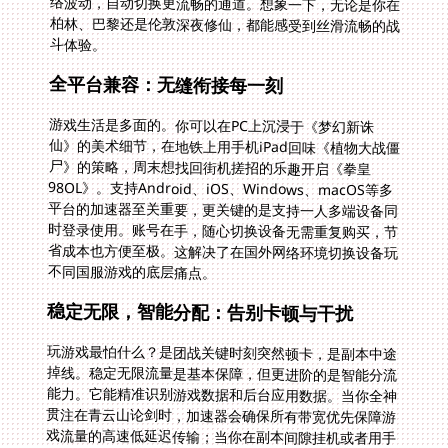
斗体验。
全平台兼容：无缝衔接每一刻
游戏生活是多面的。你可以在PC上沉浸于《梦幻新诛
仙》的美术细节，在地铁上用手机iPad回味《植物大战僵
尸》的策略，周末想找回街机搓招的乐趣开启《拳皇
98OL》。支持Android、iOS、Windows、macOS等多
平台的加速器至关重要，更关键的是支持一人多端设备同
时登录使用。账号在手，随心切换设备无需重复购买，节
省成本也方便至极。这解决了在国外网络环境切换设备玩
不同国服游戏的底层痛点。
稳定无限，智能分配：告别卡顿与干扰
玩游戏最怕什么？是团战关键时刻突然顿卡，是副本中途
掉线。稳定无限流量是基本保障，但更进阶的是智能分流
能力。它能精准识别游戏数据和后台应用数据。当你全神
贯注在青云山论剑时，加速器会确保所有带宽优先保障游
戏流量的高速低延迟传输；当你在副本间隙挂机或者用手
机浏览攻略查邮件时，它又能智能保障后台流量不抢占用
游戏关键资源。精选的回国影音、游戏加速专属通道，结
合独享的100M带宽，让你的数据包犹如坐上直达高铁。