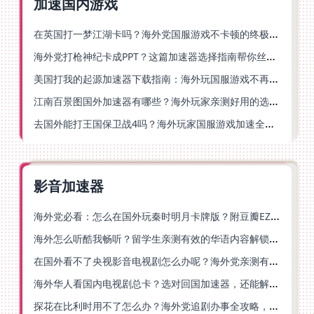
加速国内游戏
在英国打一梦江湖卡吗？海外党国服游戏不卡顿的终极解法
海外党打枪神纪卡成PPT？这篇加速器选择指南帮你丝滑上分
美国打我的起源加速器下载指南：海外玩国服游戏不再卡的终极方案
江南百景图国外加速器有哪些？海外玩家亲测好用的选择与避坑指南
去国外能打王国保卫战4吗？海外玩家国服游戏加速全攻略（附公主连结幻想江湖实测）
影音加速器
海外党必看：怎么在国外玩秦时明月卡牌版？附豆瓣EZCast地区限制破解法
海外怎么听酷我畅听？留学生亲测有效的华语内容解锁指南
在国外看不了央视影音电视剧怎么办呢？海外党亲测有效的回国加速方案
海外华人看国内电视剧总卡？选对回国加速器，还能解决菲律宾打不开反诈中心的问题
探花在比利时用不了怎么办？海外党追剧办事全攻略，选对加速器就够了