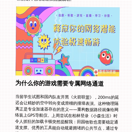
为什么你的游戏需要专属网络通道
当留学生试图和国内队友开黑《火箭联盟》，200ms的延
迟会让精妙的空中转向变成滑稽的撞墙表演。这种物理隔
离正是专业加速器存在的意义——重构数据路径就像给网
络装上GPS导航仪。上周尝试在柏林登录《小森生活》时
令人抓狂的加载卡顿突然提醒我：田园牧歌也需要稳定通
道支撑。优秀的工具能自动规避拥堵的公共节点，通过专
线隧道实现点对点连接。你会发现法兰克福到上海的游戏