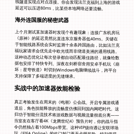
延迟可以压进80ms，比某些本地网络还要流畅。
海外连国服的秘密武器
上个月测试某加速器时发现个有趣现象：连接广东机房玩
《原神》的延迟竟然比直连东京服务器低40ms。关键在
于智能线路系统会实时监测十余条跨国路由，比如法兰克
福玩家请求会优先走中欧光缆而非绕道美洲的通用线路。
这种动态优化让每次登录都自动匹配最佳路径，就像给数
据包安排了特快专列。深夜在剑桥宿舍用安卓手机玩《崩
坏：星穹铁道》时切到Windows电脑继续战斗，跨平台
支持保障了多端进度的无缝继承。
实战中的加速器效能检验
真正考验发生在周末的《鸣潮》公会战。开启专属游戏通
道后，角色技能释放的流畅度仿佛回到国内网吧时代。这
归功于智能分流技术将游戏数据与视频流量彻底分离——
当室友在客厅看4K《龙腾世纪4》预告片时，你的战斗指
令仍然独占着100Mbps带宽。这种VIP级待遇让安联球场
玩《FIFA Online》的临门射门再无卡顿风险。特别值得
注意的是数据传输全程的军用级加密，毕竟谁都不希望自