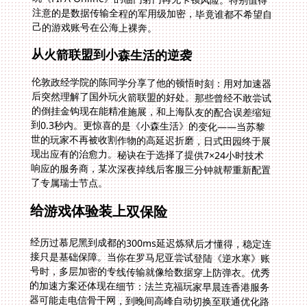
己的游戏账号在公海上裸奔。
从火箭联盟到小森生活的逆袭
伦敦政经学院的陈同学分享了他的顿悟时刻：用对加速器
后突然理解了国外玩火箭联盟的好处。那些曾经不敢尝试
的倒挂金钩现在能精准施展，和上海队友的配合误差缩短
到0.3秒内。更惊喜的是《小森生活》的变化——当苏黎
世的玩家不再被收割作物的高延迟折磨，日式田园终于展
现出应有的治愈力。秘诀在于选择了提供7×24小时技术
响应的服务商，某次深夜掉线后客服三分钟就帮重新配置
了专属瑞士节点。
给游戏体验装上双保险
经历过慕尼黑到成都的300ms延迟炼狱后才懂得，稳定连
接只是基础保障。当你在罗马尼亚尝试登陆《逆水寒》账
号时，多层加密的专线传输就像给数据穿上防弹衣。优秀
的加速方案还体现在细节：法兰克福玩家早晨连香港服务
器可能走电信骨干网，到晚间高峰自动切换至联通优化路
由。这种动态适应能力让巴塞罗那海滩度假时用iPad打