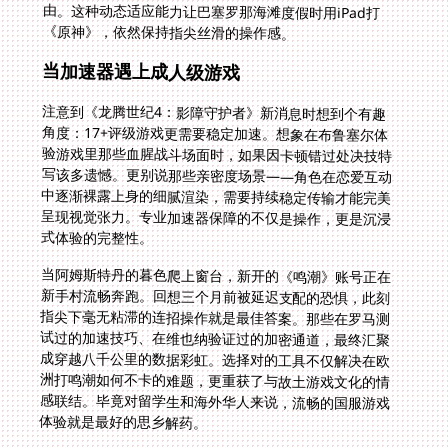
《原神》，依然保持指尖丝滑的操作感。
当加速器遇上成人级游戏
注意到《龙腾世纪4：影障守护者》新消息时想到个有趣
角度：17+评级游戏更需要稳定加速。想象在布鲁塞尔体
验游戏里那些血腥战斗场面时，如果因卡顿错过处决技特
写该多遗憾。更别说那些亲密度场景——角色在恋爱互动
中逐渐裸露上身的细腻渲染，需要持续稳定传输才能完美
呈现视觉张力。专业加速器保障的不仅是操作，更是沉浸
式体验的完整性。
当阿姆斯特丹的暮色爬上窗台，新开的《鸣潮》账号正在
新手村流畅奔跑。回想三个月前被延迟支配的恐惧，此刻
指尖下毫无粘滞的连招操作就是最佳答案。那些在罗马测
试过的加速技巧、在维也纳验证过的加密通道，最终汇聚
成穿越八千公里的数据彩虹。选择对的工具不仅解决在欧
洲打鸣潮如何不卡的难题，更重获了与故土游戏文化的情
感联结。毕竟对留学生和海外华人来说，流畅的国服游戏
体验就是最好的思乡解药。