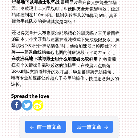
巴黎地下城与勇士攻坚战
最明显改善在多人技能叠加场
景。奥兹玛十二人团战时，即便队友全开觉醒特效，延迟
始终控制在110ms内。机制失败率从37%降到6%，真正
拯救手残队友的关键其实是网络！
还记得文章开头布鲁塞尔那场糟心的团灭吗？三周后同样
的副本，小李开着加速器在混沌模式下完成极限反杀。屏
幕跳出"3S评分+神话装备"时，他给加速器监控图截了个
屏——延迟曲线稳如心电图的健康波段（平均72ms）。
在欧洲玩地下城与勇士用什么加速器比较好用？
答案藏
在每个关键操作毫秒必达的流畅里，在凌晨四点斩落
Boss时队友频道炸开的欢呼里。毕竟当距离无法缩短，
唯有专业加速能让跨越八千公里的操作，快过思念归乡的
波长。
Spread the love
←
前一篇文章
后一篇文章
→