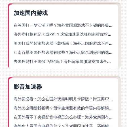
加速国内游戏
在英国打一梦江湖卡吗？海外党国服游戏不卡顿的终极解法
海外党打枪神纪卡成PPT？这篇加速器选择指南帮你丝滑上分
美国打我的起源加速器下载指南：海外玩国服游戏不再卡的终极方案
江南百景图国外加速器有哪些？海外玩家亲测好用的选择与避坑指南
去国外能打王国保卫战4吗？海外玩家国服游戏加速全攻略（附公主连结幻想江湖实测）
影音加速器
海外党必看：怎么在国外玩秦时明月卡牌版？附豆瓣EZCast地区限制破解法
海外怎么听酷我畅听？留学生亲测有效的华语内容解锁指南
在国外看不了央视影音电视剧怎么办呢？海外党亲测有效的回国加速方案
海外华人看国内电视剧总卡？选对回国加速器，还能解决菲律宾打不开反诈中心的问题