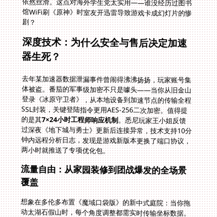
剧？
深度技术：为什么安全与售后决定加速
器生死？
去年某加速器数据泄漏事件曾闹得沸沸扬扬，玩家账号集
体被盗。番茄的军事级加密不只是噱头——当你从旧金山
登录《冰原守卫者》，从本地设备到加速节点的传输全程
SSL封装，关键登陆指令更用AES-256二次加密。值得提
的是其
7×24小时工程师响应机制
。悉尼玩家王小姐反馈
过深夜《地下城与勇士》更新后连接异常，技术支持10分
钟内远程分析日志，发现是游戏新版本更换了端口协议，
两小时就推送了专项优化包。
流量自由：从家园装修到团战爆发的全场景
覆盖
想象在多伦多布置《魔域口袋版》的新中式庭院：当你拖
动太湖石假山时，每个角度调整都需实时传输坐标数据。
番茄的独享100M带宽和无限流量设计，让这种高频操作