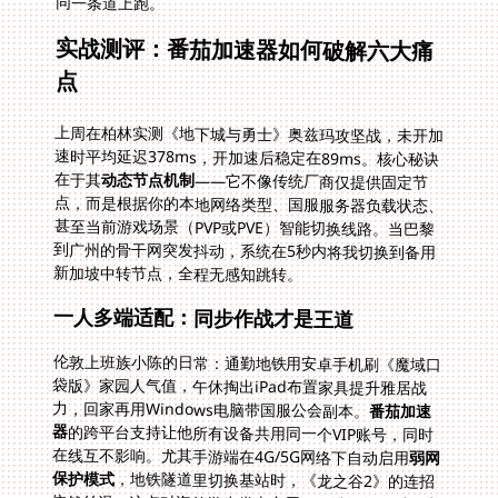
同一条道上跑。
实战测评：番茄加速器如何破解六大痛
点
上周在柏林实测《地下城与勇士》奥兹玛攻坚战，未开加
速时平均延迟378ms，开加速后稳定在89ms。核心秘诀
在于其
动态节点机制
——它不像传统厂商仅提供固定节
点，而是根据你的本地网络类型、国服服务器负载状态、
甚至当前游戏场景（PVP或PVE）智能切换线路。当巴黎
到广州的骨干网突发抖动，系统在5秒内将我切换到备用
新加坡中转节点，全程无感知跳转。
一人多端适配：同步作战才是王道
伦敦上班族小陈的日常：通勤地铁用安卓手机刷《魔域口
袋版》家园人气值，午休掏出iPad布置家具提升雅居战
力，回家再用Windows电脑带国服公会副本。
番茄加速
器
的跨平台支持让他所有设备共用同一个VIP账号，同时
在线互不影响。尤其手游端在4G/5G网络下自动启用
弱网
保护模式
，地铁隧道里切换基站时，《龙之谷2》的连招
依然丝滑。这点对海外学生党太实用——谁没经历过图书
馆WiFi刷《原神》时室友开迅雷导致游戏卡成幻灯片的惨