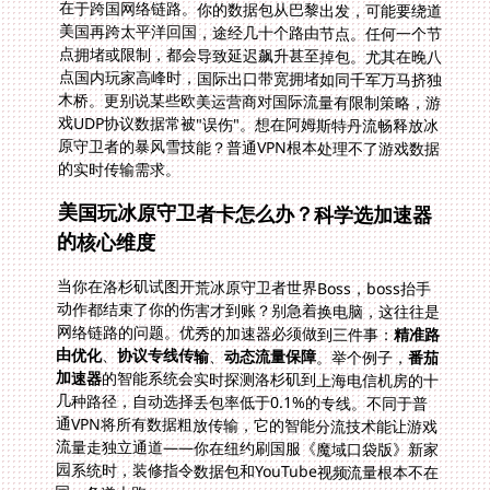
的实时传输需求。
美国玩冰原守卫者卡怎么办？科学选加速器
的核心维度
当你在洛杉矶试图开荒冰原守卫者世界Boss，boss抬手
动作都结束了你的伤害才到账？别急着换电脑，这往往是
网络链路的问题。优秀的加速器必须做到三件事：
精准路
由优化
、
协议专线传输
、
动态流量保障
。举个例子，
番茄
加速器
的智能系统会实时探测洛杉矶到上海电信机房的十
几种路径，自动选择丢包率低于0.1%的专线。不同于普
通VPN将所有数据粗放传输，它的智能分流技术能让游戏
流量走独立通道——你在纽约刷国服《魔域口袋版》新家
园系统时，装修指令数据包和YouTube视频流量根本不在