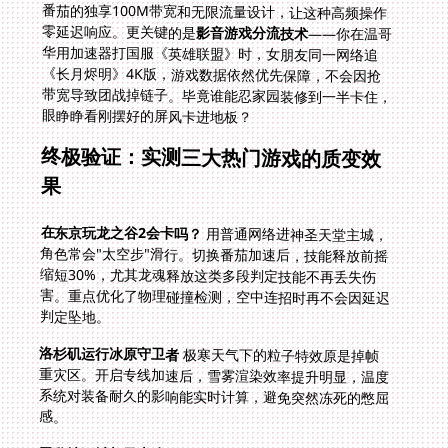
零延迟响应。更关键的是
影音游戏分流技术
——你在温哥
华用加速器打国服《英雄联盟》时，女朋友同一网络追
《长月烬明》4K版，游戏数据依然优先保障，不会因抢
带宽导致团战掉链子。毕竟谁能忍家园装修到一半卡住，
眼睁睁看刚摆好的屏风卡进地板？
终极验证：实测三大热门游戏的质变效
果
在东京玩龙之谷2会卡吗？
用普通网络进神圣天堂主城，
角色常会"太空步"滑行。切换番茄加速后，技能释放前摇
缩短30%，尤其龙魂释放这类多段判定技能不再丢失伤
害。重点优化了物理碰撞检测，空中连招时再不会因延迟
判定坠地。
洛杉矶运行冰原守卫者
极寒天气下的粒子特效原是掉帧
重灾区。开启专线加速后，雪雾渲染效率提升明显，温度
系统对装备耐久的影响能实时计算，避免突然冻死的憋屈
感。