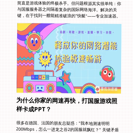
键，在于找到一艘能精准破浪的"快艇"——专业加速器。
为什么你家的网速再快，打国服游戏照
样卡成PPT？
很多在德国、法国的朋友总疑惑："我本地测速明明
200Mbps，怎么一进龙之谷2的国服就飘红？" 关键矛盾
在于跨国网络链路。你的数据包从巴黎出发，可能要绕道
美国再跨太平洋回国，途经几十个路由节点。任何一个节
点拥堵或限制，都会导致延迟飙升甚至掉包。尤其在晚八
点国内玩家高峰时，国际出口带宽拥堵如同千军万马挤独
木桥。更别说某些欧美运营商对国际流量有限制策略，游
戏UDP协议数据常被"误伤"。想在阿姆斯特丹流畅释放冰
原守卫者的暴风雪技能？普通VPN根本处理不了游戏数据