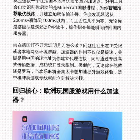
会自动识别你启动的是Minecraft国服进程，为你
智能推
荐最优线路
，并建立加密传输连接。你会发现延迟从
200ms+骤降到100ms以内，而且丢包几乎为零。无论你
是搭巨型建筑还是PVP战斗，操作指令都能瞬间传回国内
服务器。
而在德国打不开天涯明月刀怎么破？问题往往出在IP受限
或者本地网络环境屏蔽。加速器的作用不仅仅是提速，关
键是用中国的IP地址为你建立代理连接，同时通过专线高
效传输数据，成功绕开登录限制。类似的，无论你在伦敦
还是罗马，当欢乐麻将全集太卡想加速提升游戏体验，选
中棋牌类游戏专线就能立刻解决卡顿。
回归核心：欧洲玩国服游戏用什么加速
器？