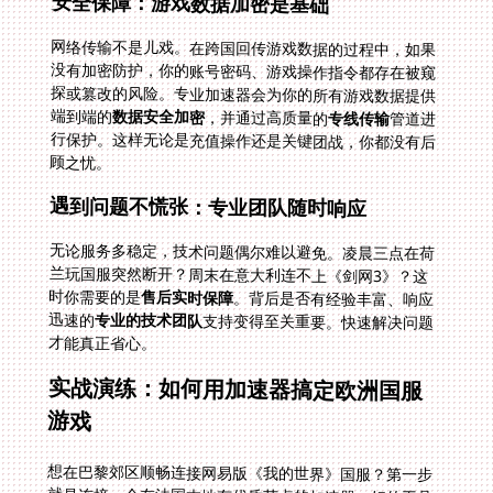
安全保障：游戏数据加密是基础
网络传输不是儿戏。在跨国回传游戏数据的过程中，如果
没有加密防护，你的账号密码、游戏操作指令都存在被窥
探或篡改的风险。专业加速器会为你的所有游戏数据提供
端到端的
数据安全加密
，并通过高质量的
专线传输
管道进
行保护。这样无论是充值操作还是关键团战，你都没有后
顾之忧。
遇到问题不慌张：专业团队随时响应
无论服务多稳定，技术问题偶尔难以避免。凌晨三点在荷
兰玩国服突然断开？周末在意大利连不上《剑网3》？这
时你需要的是
售后实时保障
。背后是否有经验丰富、响应
迅速的
专业的技术团队
支持变得至关重要。快速解决问题
才能真正省心。
实战演练：如何用加速器搞定欧洲国服
游戏
想在巴黎郊区顺畅连接网易版《我的世界》国服？第一步
就是连接一个在法国本地有优质节点的加速器。好的工具