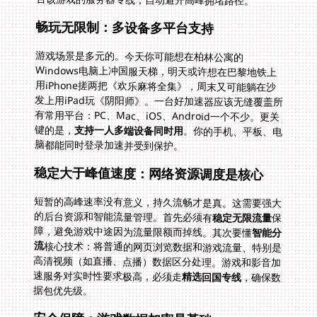
畅玩无限制：多设备多平台支持
游戏场景是多元的。今天你可能想在柏林公寓的
Windows电脑上冲国服天梯，明天或许想在巴黎地铁上
用iPhone搓两把《欢乐麻将全集》，周末又可能躺在沙
发上用iPad玩《阴阳师》。一台好加速器应该无缝覆盖所
有常用平台：PC、Mac、iOS、Android一个不少。更关
键的是，
支持一人多端设备同时用
。你的手机、平板、电
脑都能同时登录加速并受到保护。
稳定大于峰值速度：网络资源调度是核心
短暂的高峰速率没有意义，持久流畅才是真。这需要强大
的后台资源和智能流量管理。首先必须有
稳定无限流量
保
障，避免游戏中途因为流量限额而掉线。其次要懂
智能分
流
核心技术：将普通的网页浏览数据和游戏流量、特别是
高清视频（如直播、点播）数据区分处理。游戏和影音加
速服务对实时性要求极高，必须走
精选回国专线
，确保数
据包优先级。