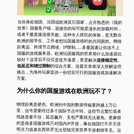
当你身处德国、法国或欧洲其它国家，点开熟悉的《我的
世界》国服客户端，迎接你的却可能是漫长的加载时间，
或者干脆直接连接失败。这种令人抓狂的体验，是无数在
欧洲的留学生、工作者想玩国服游戏时的共同困扰。网络
距离远、跨境节点拥堵、IP限制……多重因素让你连不上
国服的游戏服务器。欧洲玩国服我的世界用什么加速器比
较好？这背后不仅仅是提升速度，更是解决
连接稳定性、
低延迟和绕过限制
的综合方案。这篇文章将深入拆解这些
痛点，为海外玩家提供一份切实可行的国服游戏加速解决
方案。
为什么你的国服游戏在欧洲玩不了？
物理距离是硬伤。欧洲到中国的数据传输要跨越上万公
里，信号需要经过多个国际节点中转。这些节点繁忙或者
线路质量不佳，延迟飙升、丢包严重就无法避免。更麻烦
的是很多国服游戏只对国内IP开放，像在德国打不开天涯
明月刀或者在西班牙无法登陆完美世界手游都很常见。运
营商网络限制、高峰期网络拥堵都让欢乐麻将全集太卡怎
么加速成为一个痛点问题。一台专为中国大陆服务器优化