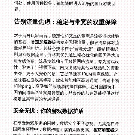
界。
告别流量焦虑：稳定与带宽的双重保障
对于海外玩家而言，稳定性和充足的带宽是流畅游戏体验
的基石。
番茄加速器
提供稳定无限流量，彻底消除你对流
量耗尽的担忧。其核心技术在于“智能分流”，能够精准识
别游戏数据流量，并将其优先通过精心优化的回国游戏加
速专线传输。这条专线独立于普通网络流量，专为游戏设
计，避免了与视频下载、网页浏览等其他网络活动的资源
争夺。更令人安心的是，它提供独享100M带宽保障。这
意味着在游戏高峰期，你依然能独享高速通道，告别卡顿
和跳ping，享受如丝般顺滑的操作体验。在外国能玩中
国的问道吗？答案是肯定的，只要你的加速器能提供这样
稳定且高带宽的专属通道。
安全无忧：你的游戏数据护盾
在享受游戏乐趣的同时，数据安全不容忽视。尤其是在跨
国网络环境中，数据传输面临的风险更高。
番茄加速器
深
知这一点，对所有传输数据进行高强度安全加密。你的游
戏账号、登录信息、操作指令等敏感数据，都通过加密隧
道进行专线传输，有效抵御中间人攻击、数据窃听等威
胁。这就像给你的游戏数据穿上了一层隐形盔甲，让你在
激战《问道》或《诸神皇冠》时，无需分心担忧安全问