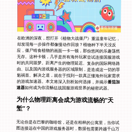
在欧洲的深夜，想打开《植物大战僵尸》重温童年记忆，
却发现每一步操作都像慢动作回放？植物种下半天没反
应，僵尸啃食植物的画面一卡一顿，那份悠闲的乐趣荡然
无存。这种卡顿，几乎是所有海外玩家尝试连接国服游戏
时的共同噩梦。距离产生的物理延迟、复杂的国际网络路
由、以及国内游戏服务器的区域限制，是造成这一切的罪
魁祸首。解决之道，就在于找到一款真正懂海外玩家需求
的游戏加速器。本文将深入剖析如何选择，并揭示
番茄加
速器
如何成为你流畅征战国服游戏世界的秘密武器。
为什么物理距离会成为游戏流畅的“天
堑”？
无论你是在巴黎的咖啡馆，还是在柏林的公寓里，当你试
图连接远在中国的游戏服务器时，数据包需要跨越千山万
水。物理距离带来的延迟是不可避免的。普通的网络连接
往往需要经过多个国际节点跳转，路径复杂且不稳定。高
峰时段，国际出口带宽拥堵更是雪上加霜。这解释了为什
么像《植物大战僵尸》这样看似轻量的游戏也会卡顿，更
不用说对实时性要求更高的MMO或竞技类游戏了。你的
操作指令需要更长的“旅行时间”才能到达服务器，服务器
的反馈再经历同样漫长的旅程回到你的设备，这种延迟感