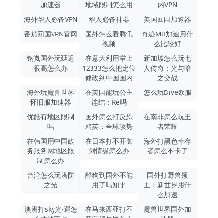
加速器
地域限制怎么用
内VPN
海外华人必备VPN
华人必备神器
美国回国加速器
番茄回国VPN官网
国外怎么看腾讯
奇迹MU加速用什
视频
么比较好
钢岚国外玩延迟
在意大利用掌上
新加坡怎么玩七
很高怎么办
12333怎么把定位
人传奇：光与暗
修改到中国国内
之交战
海外玩魔兽世界
在美国能玩公主
怎么玩Dive欧服
怀旧服加速器
连结：Re吗
优酷有地区限制
国外怎么打反恐
在南非怎么玩王
吗
精英：全球攻势
者荣耀
在韩国用中国政
在日本打不开御
海外打黑色幸存
务服务网地区限
剑情缘怎么办
者怎么不卡了
制怎么办
台湾怎么玩塔防
酷狗到国外不能
国外打野兽领
之光
用了吗知乎
主：新世界用什
么加速
澳洲打sky光·遇怎
在马来西亚打不
魔兽世界国外加