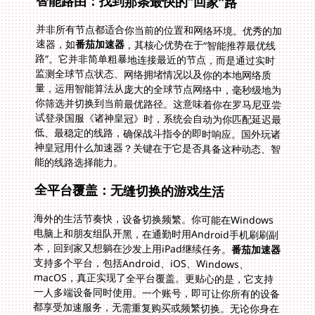
智能路由：找到那条最快的“回家”路
并非所有节点都适合你当前的位置和网络环境。优秀的加
速器，如
番茄加速器
，其核心优势在于“智能推荐最优线
路”。它并非简单粗暴地连接最近的节点，而是通过实时
监测全球节点状态、网络拥堵情况以及你的本地网络质
量，运用智能算法从庞大的全球节点网络中，毫秒级地为
你筛选并切换到当前最优路径。这意味着你在罗马尼亚尝
试登录国服《诸神皇冠》时，系统会自动为你匹配延迟最
低、最稳定的线路，确保战斗指令的即时响应。国外玩诸
神皇冠用什么加速器？关键在于它是否具备这种动态、智
能的线路选择能力。
全平台覆盖：无缝切换的游戏生活
海外的生活节奏快，设备切换频繁。你可能在Windows
电脑上和朋友组队开黑，在通勤时用Android手机刷刷副
本，回到家又想躺在沙发上用iPad继续任务。
番茄加速器
支持多个平台，包括Android、iOS、Windows、
macOS，真正实现了全平台覆盖。更贴心的是，它支持
一人多端设备同时使用。一个账号，即可让你所有的设备
都享受加速服务，无需重复购买或频繁切换。无论你身在
何处，使用何种设备，都能随时进入流畅的国服游戏世