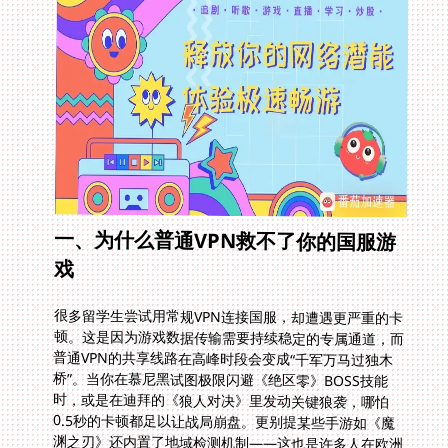
一、为什么普通VPN救不了你的国服游
戏
很多留学生尝试用常规VPN连接国服，却遭遇更严重的卡
顿。这是因为游戏数据传输需要持续稳定的专属通道，而
普通VPN的共享线路在高峰时段会变成“千军万马过独木
桥”。当你在慕尼黑试图极限闪避《绝区零》BOSS技能
时，或是在迪拜的《狼人对决》里发动关键狼袭，哪怕
0.5秒的卡顿都足以让战局崩盘。更别提某些手游如《魔
渊之刃》还内置了地域检测机制——这也是许多人在欧洲