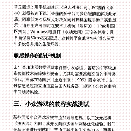
常见困境：用手机加速玩《狼人对决》时，PC端的《原
神》就得被迫下线。番茄的多平台同步功能彻底解决此矛
盾。阿联酋怎么玩狼人对决又同时挂机国服手游？实测显
示，迪拜用户可同时在安卓手机玩《崩坏3》、iPad刷国
区抖音、Windows电脑打《永劫无间》三设备并发，且
各自保持60ms左右延迟。这种跨平台兼容特别适合留学
生多设备并用的生活场景。
敏感操作的防护机制
去年某加速器数据泄露事件曾引发恐慌。番茄的军事级加
密传输技术保障账号安全，尤其对需要高频充值的卡牌类
游戏。当你在德国肝《重返未来：1999》限定池时，支
付信息通过独立通道直达国内服务器，规避了公共路由的
中间劫持风险。
三、小众游戏的兼容实战测试
某些国服小众游戏常被主流加速器忽视。以二次元战棋
《湮灭线》为例，其开发商缺少国际网络优化经验。我们
在马德里进行测试时，普通工具平均丢包率21%，而番茄
通过智能识别游戏协议，自动分配影音/游戏双通道，丢
包率稳定在1.8%以下。同样逻辑适用于策略性强的《狼
人对决》，凌晨三点在阿布扎比的决胜局里，精准的指令