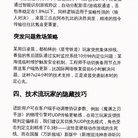
传输往往比氪金更重要。
突发问题救场策略
某周日凌晨，都柏林的《星穹铁道》玩家突然集体掉线。
番茄的售后团队通过实时监控系统10分钟内定位问题：某
海缆临时维护触发安全机制。工程师手动切换备用节点并
推送客户端热更新，比国际网络恢复提前6小时解决问
题。这种7x24小时的技术支持，正是凌晨突袭副本时的
定心丸。
四、技术流玩家的隐藏技巧
进阶用户可在客户端手动调整协议参数。例如《魔渊之刃
手游》的物理引擎对UDP传输更敏感，在荷兰玩家反馈技
能判定偏移后，我们建议其切换为UDP优先模式，角色受
击判定立刻精准了0.3秒——这恰是硬核动作游戏的生死
线。而在国服《万妖领域》新版中（新增混沌神兽谛听闪
避流/鲲鹏击晕流玩法），实时战斗数据量激增30%，番