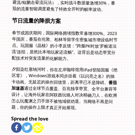
茄的流量智能调度避免了特效全开时的帧率波动。
节日流量的降损方案
春节或国庆期间，国际网络拥堵指数常暴增300%。2023
年国庆，番茄在伦敦、柏林等留学生密集城市增设临时节
点。玩国服《晶核》的小李反馈：“跨服PK时放'罗睺道法
流'连招，居然比本地玩家还流畅”。这背后是动态带宽分
配技术对突发流量的化解能力。
夕阳染红塞纳河时，你在左岸咖啡馆用iPad登陆国服《绝
区零》，Windows游戏本同步挂着《以闪亮之名》的抽
卡动画。无延迟的操作回馈里，距离早已不是障碍。
番茄
加速器
通过全球节点覆盖、百兆独享带宽、全平台兼容等
设计，让海外玩家在阿联酋玩狼人对决精确刀人，在欧洲
怎么玩魔渊之刃手游不被地域锁劝退。当网络不再是问
题，你的操作上限才真正开始展现。
Spread the love