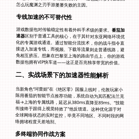
怎么玩魔渊之刃手游屡屡失败的主因。
专线加速的不可替代性
游戏数据包对传输稳定性有着外科手术级的要求。
番茄加
速器
区别于普通工具的核心，在于其针对东亚网络环境优
化的专属游戏通道。通过智能分流技术，你的战斗指令直
接进入加速专线，而视频、下载等流量则走普通线路，避
免相互挤压。想象在巴黎至上海的路由节点上，你的游戏
数据包拥有VIP快车道——这正是百兆独享带宽的价值。
二、实战场景下的加速器性能解析
当新角色“珂蕾妲”在《绝区零》国服上线时，伦敦玩家小
陈用番茄的智能节点推荐功能，系统自动为其匹配法兰克
福→上海的专属线路，延迟从380ms直降至89ms。“技能
衔接终于跟得上视觉特效了”他反馈道。这种优化源于对
全球网络状态的实时监控，毕竟不同地区、不同时段的网
络拥堵程度天差地别。
多终端协同作战方案