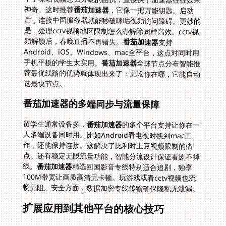
神奇。这时推荐
番茄加速器
，它像一把万能钥匙。启动
后，连接中国服务器就能秒破咪咕视频访问障碍。更妙的
是，处理cctv视频地区限制怎么办解除同样高效。cctv视
频解锁后，春晚直播不再错失。
番茄加速器
支持
Android、iOS、Windows、mac全平台，这点对同时用
手机平板的学生太实用。
番茄加速器
全球节点分布智能推
荐最优线路的优势就体现出来了：无论你在哪，它能自动
选最快节点。
番茄加速器的多端同步与流量保障
留学生通常设备多，
番茄加速器
的多个平台支持让你在一
人多端设备同时用。比如Android看电视时换到mac工
作，还能保持连接。这解决了比利时土豆视频限制的痛
点。还有稳定无限流量功能，智能分流设计保证看剧不掉
线。
番茄加速器
精选回国影音专线特别适合追剧，独享
100M带宽让画质高清无卡顿。玩游戏或看cctv视频也流
畅无阻。安全方面，数据加密专线传输确保隐私无泄漏。
扩展应用到其他平台的核心技巧