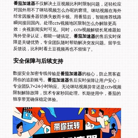
番茄加速器
不仅解决土豆视频比利时限制问题，还轻松应
对国外用不了咪咕视频怎么办呢的窘境。咪咕视频在海外
经常因服务器切换失败而卡顿。用番茄后，智能推荐线路
瞬间接回国内。处理cctv视频地区限制怎么办解除更高
效：央视新闻实时可见。同时，cctv视频解锁长尾难题如
海外登录认证，都能一键搞定。
番茄加速器
的售后实时保
障是关键优势，专业团队随时帮助解决突发问题。留学生
反馈说，比利时看土豆视频再也不烦恼了。
安全保障与后续支持
数据安全加密专线传输是
番茄加速器
的核心，防止黑客盗
用你的追剧账号。
番茄加速器
售后实时保障让用户安心：
专业团队7×24小时响应。无论咪咕视频异常还是cctv视频
限制解除故障，技术专家秒回处理。长期使用中，番茄的
独享带宽确保稳定体验。