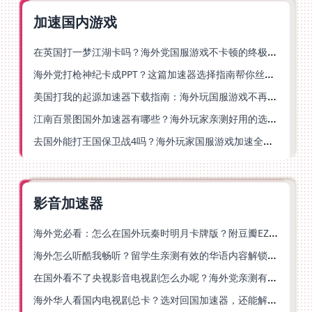
加速国内游戏
在英国打一梦江湖卡吗？海外党国服游戏不卡顿的终极解法
海外党打枪神纪卡成PPT？这篇加速器选择指南帮你丝滑上分
美国打我的起源加速器下载指南：海外玩国服游戏不再卡的终极方案
江南百景图国外加速器有哪些？海外玩家亲测好用的选择与避坑指南
去国外能打王国保卫战4吗？海外玩家国服游戏加速全攻略（附公主连结幻想江湖实测）
影音加速器
海外党必看：怎么在国外玩秦时明月卡牌版？附豆瓣EZCast地区限制破解法
海外怎么听酷我畅听？留学生亲测有效的华语内容解锁指南
在国外看不了央视影音电视剧怎么办呢？海外党亲测有效的回国加速方案
海外华人看国内电视剧总卡？选对回国加速器，还能解决菲律宾打不开反诈中心的问题