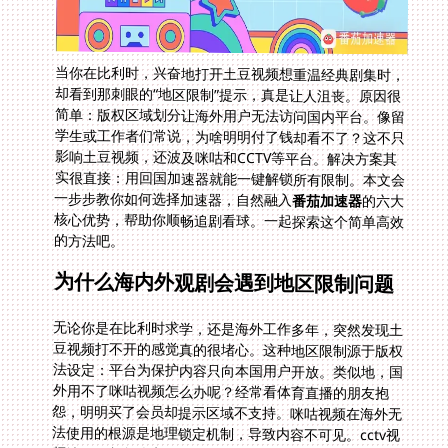
当你在比利时，兴奋地打开土豆视频想重温经典剧集时，
却看到那刺眼的“地区限制”提示，真是让人沮丧。原因很
简单：版权区域划分让海外用户无法访问国内平台。像留
学生或工作者们常说，为啥明明付了钱却看不了？这不只
影响土豆视频，还波及咪咕和CCTV等平台。解决方案其
实很直接：用回国加速器就能一键解锁所有限制。本文会
一步步教你如何选择加速器，自然融入
番茄加速器
的六大
核心优势，帮助你顺畅追剧看球。一起探索这个简单高效
的方法吧。
为什么海内外观剧会遇到地区限制问题
无论你是在比利时求学，还是海外工作多年，突然发现土
豆视频打不开的感觉真的很堵心。这种地区限制源于版权
法设定：平台为保护内容只向本国用户开放。类似地，国
外用不了咪咕视频怎么办呢？经常看体育直播的朋友抱
怨，明明买了会员却提示区域不支持。咪咕视频在海外无
法使用的根源是地理锁定机制，导致内容不可见。cctv视
频地区限制怎么办解除更是个老难题，尤其春晚或赛事期
间。cctv视频区域锁定让海外华人错过实时新闻。这些问
题叠加起来，简直像一道无形的墙。留学生分享说，比利
时连不上土豆视频的烦恼成了日常，必须找工具解决。关