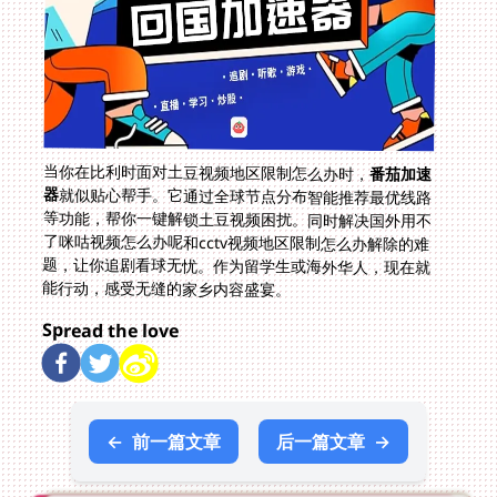
当你在比利时面对土豆视频地区限制怎么办时，
番茄加速
器
就似贴心帮手。它通过全球节点分布智能推荐最优线路
等功能，帮你一键解锁土豆视频困扰。同时解决国外用不
了咪咕视频怎么办呢和cctv视频地区限制怎么办解除的难
题，让你追剧看球无忧。作为留学生或海外华人，现在就
能行动，感受无缝的家乡内容盛宴。
Spread the love
←
前一篇文章
后一篇文章
→