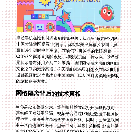
捧着手机在比利时深夜刷搜狐视频，却跳出"该内容仅限
中国大陆地区观看"的提示，你默默关掉屏幕的瞬间，屏
幕倒映出你眼中的失落。在缅甸打拼多年的老陈想看
CCTV5的体育直播解乡愁，却发现页面一片灰色。这些场
景揭示着海外用户共同的困局：地理限制成为我们和祖国
文化之间的无形高墙。今天我们就来聊聊怎么在比利时用
搜狐视频把定位修改到中国国内，以及应对各类地域限制
的终极解决方案。
网络隔离背后的技术真相
当你身处布鲁塞尔大广场的咖啡馆尝试打开搜狐视频时，
其实经历着双重阻隔。视频平台通过IP地址数据库检测物
理位置，像海关官员检查护照般严格。同时，国际互联网
主干路由选择常绕开中国骨干网，导致比利时到北京的延
迟高达300ms以上。这种技术隔离让在马来西亚用国务院
客户端查询政策文件时，定位信息与物理位置形成冲突，