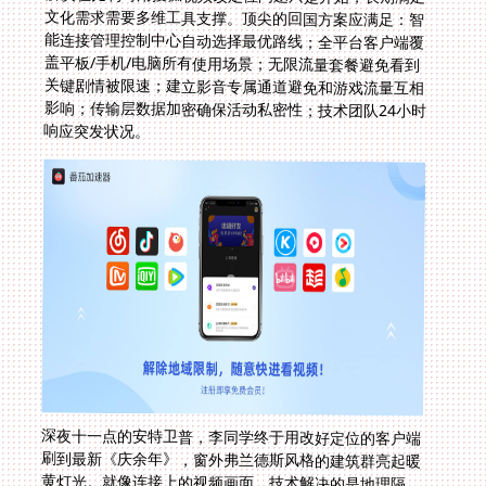
响应突发状况。
深夜十一点的安特卫普，李同学终于用改好定位的客户端
刷到最新《庆余年》，窗外弗兰德斯风格的建筑群亮起暖
黄灯光。就像连接上的视频画面，技术解决的是地理隔
阂，续上的却是情感温度。破解地理限制从来不只是修改