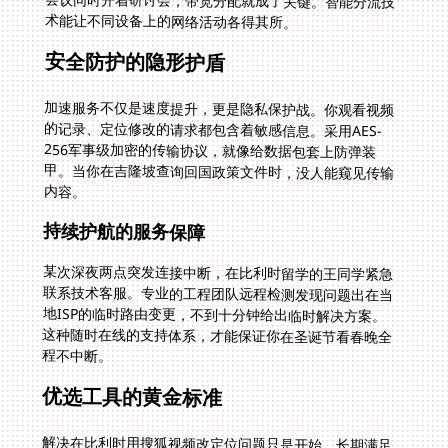
术能让不同设备上的网络活动各得其所。
安全防护的隐形护盾
加速服务不仅是速度提升，更是隐私保护战。你观看视频
的记录、定位修改的请求都包含着敏感信息。采用AES-
256军事级加密的传输协议，就像给数据包套上防弹装
甲。当你在吉隆坡查询回国政策文件时，没人能窥见传输
内容。
持续护航的服务保障
某次深夜两点突发连接中断，在比利时留学的王同学紧急
联系技术客服。专业的工程团队远程检测发现问题出在当
地ISP的临时路由变更，不到十分钟给出临时解决方案。
这种随时在线的支持体系，才能保证你在圣诞节看春晚全
程不中断。
优选工具的黄金标准
解决在比利时用搜狐视频改定位问题只是开始，长期满足
文化需求需要多维工具支撑。顶尖的回国方案应满足：智
能连接管理控制中心自动选择最优路线；全平台客户端覆
盖平板/手机/电脑所有使用场景；无限流量套餐避免看到
关键剧情被限速；建立影音专属通道避免和游戏流量互相
影响；传输层数据加密确保活动私密性；技术团队24小时