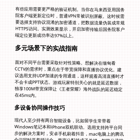
有些应用需要更严格的验证机制。当你在马来西亚用国务
院客户端更新定位时，普通VPN常被识别屏蔽。这时候需
要选择支持协议混淆的加密通道，把数据流量伪装成常规
HTTPS访问。实测效果显示，开启加密传输后国务院客户
端定位更新成功率达97%以上。
多元场景下的实战指南
面对不同平台需要采取针对性策略。想解决在缅甸看
CCTV的需求时，重点在于带宽保障和直播协议优化。建
议选用支持UDP加速的专用通道，这样观看高清直播时才
不会卡成PPT状态。游戏玩家特别关心的就是延迟数据，
独享100M带宽保障让《王者荣耀》海外战队的延迟稳定
在45ms内。
多设备协同操作技巧
现代人至少持有两台智能设备，比如留学生常带着
Windows笔记本和iPhone双机联动。选用支持跨平台同
步的解决方案时，安卓手机刷着抖音，mac电脑上的腾讯
会议同时开着研讨会，带宽分配就成了关键。智能分流技