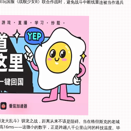
萌龙大乱斗》驯龙之战，距离从来不该是阻碍。当在格但斯克的老城
高16ms——这微小的数字，正是跨越八千公里山河的科技温度。毕