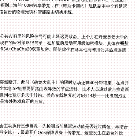
三路备份的物理光缆和智能路由切换系统。
公共WiFi里的风险信号可能比延迟更致命。上个月在丹麦奥堡大学的
。现在的应对策略很简单：在加速前启动军用级加密模块。具体在
番茄
进行RSA+ChaCha20双重加密。即使你坐在马耳他海滩用公共热点连接
。
突然断开。此时《萌龙大乱斗》的限时活动还剩40分钟结束。在点开
沙本地ISP短暂更新路由表导致的节点漂移。技术人员通过后台推送新
换到杜塞尔多夫中转站。整条专线恢复耗时6分14秒——比煮碗泡面
才是海外游戏真正的后盾。
会主动执行三步自救：先检测当前延迟波动值是否超过阈值，再结合
科专线），最后开启QoS保障设备上传带宽。这些发生在后台的操
合在玩国服《战舰少女R》联合作战时，避免战斗中断线重连被当作逃兵