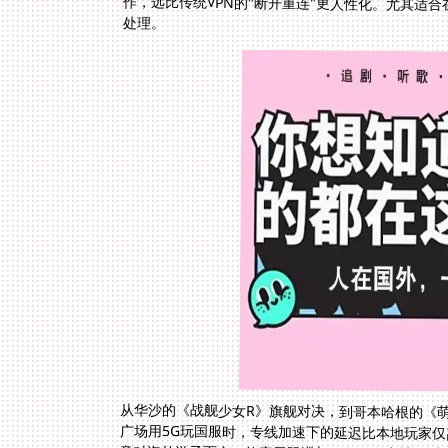
处理。
从华沙的《战舰少女R》旗舰对决，到哥本哈根的《
广场用5G玩国服时，专线加速下的延迟比本地玩家仅