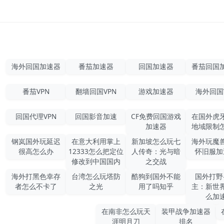
海外回国加速器
番茄加速器
回国加速器
番茄回国
番茄VPN
翻墙回国VPN
游戏加速器
海外回国
回国代理VPN
回国影音加速
CF免费回国游戏
在国外虎
加速器
地域限制
钢岚国外玩延迟
在意大利用掌上
新加坡怎么玩七
海外玩魔
很高怎么办
12333怎么把定位
人传奇：光与暗
怀旧服加
修改到中国国内
之交战
海外打黑色幸存
台湾怎么玩塔防
酷狗到国外不能
国外打野
者怎么不卡了
之光
用了吗知乎
主：新世
么加
在南非怎么玩天
装甲战争加速器
涯明月刀
排名