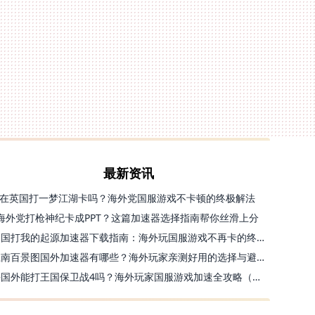
最新资讯
在英国打一梦江湖卡吗？海外党国服游戏不卡顿的终极解法
海外党打枪神纪卡成PPT？这篇加速器选择指南帮你丝滑上分
美国打我的起源加速器下载指南：海外玩国服游戏不再卡的终极方案
江南百景图国外加速器有哪些？海外玩家亲测好用的选择与避坑指南
去国外能打王国保卫战4吗？海外玩家国服游戏加速全攻略（附公主连结幻想江湖实测）