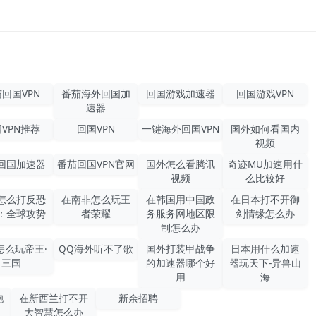
回国VPN
番茄海外回国加
回国游戏加速器
回国游戏VPN
速器
VPN推荐
回国VPN
一键海外回国VPN
国外如何看国内
视频
回国加速器
番茄回国VPN官网
国外怎么看腾讯
奇迹MU加速用什
视频
么比较好
怎么打反恐
在南非怎么玩王
在韩国用中国政
在日本打不开御
：全球攻势
者荣耀
务服务网地区限
剑情缘怎么办
制怎么办
怎么玩帝王·
QQ海外听不了歌
国外打装甲战争
日本用什么加速
三国
的加速器哪个好
器玩天下-异兽山
用
海
胞
在新西兰打不开
新余招聘
大智慧怎么办