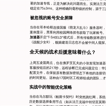
稳定在75±3ms。这种精确到毫秒级的控制，源于
被忽视的账号安全屏障
当你在哥本哈根连接国服《萌龙大乱斗》服务器时，
案例显示，黑客利用校园网络抓包获取了玩家账号
加速器
开启"T-SHIELD"模式后，所有传输数据将
《战舰少女R》，舰娘建造日志也不会被中间人窥探
全天候的战术后援意味着什么？
上周五凌晨两点，住在佛罗茨瓦夫的小张发现加速器
客服按钮后的217秒，远程诊断已完成问题定位：华
配置文件，在保留原有数据加密状态下将他的连接切
的时间更短。这种由17国时区工程师组成的团队，
实战中的智能优化策略
当你在马尔默玩《帕斯卡契约》时突然跳红网，系统
历史数据选择备用节点（如从法兰克福中转切至莫斯
作，远比传统VPN的"断开重连"更人性化。尤其适