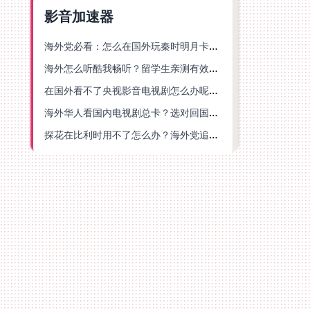
影音加速器
海外党必看：怎么在国外玩秦时明月卡牌版？附豆瓣EZCast地区限制破解法
海外怎么听酷我畅听？留学生亲测有效的华语内容解锁指南
在国外看不了央视影音电视剧怎么办呢？海外党亲测有效的回国加速方案
海外华人看国内电视剧总卡？选对回国加速器，还能解决菲律宾打不开反诈中心的问题
探花在比利时用不了怎么办？海外党追剧办事全攻略，选对加速器就够了