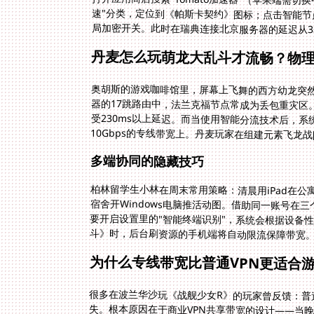
局加密开关。此时在瑞典连接北京服务器的延迟从38
丹麦怎么玩萌龙大乱斗才流畅？物
奥胡斯的游戏咖啡馆里，屏幕上飞舞的西方幼龙突
器的17跳路由中，法兰克福节点常成为丢包重灾区
受230ms以上延迟。而当使用智能分流技术后
10Gbps的专线带宽上。丹麦玩家在组建元素飞龙战
多端协同的隐藏技巧
柏林留学生小林在周末常用策略：清晨用iPad在
宿舍开Windows电脑推活动图。借助同一账号在
斗》时，后台刷资源的手机端将自动限流保障带宽
为什么专线带宽比普通VPN更适合
很多在波兰华沙玩《战舰少女R》的玩家曾反馈：普通
失。根本原因在于商业VPN共享带宽的设计——当晚高
署的加速专线，正是为解决此问题而生。实测法兰克福