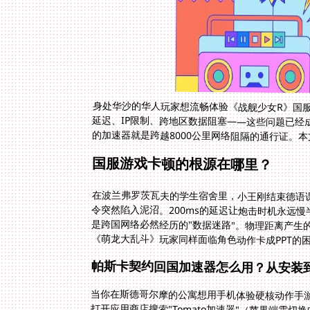
身处华沙的华人玩家想流畅体验《战舰少女R》国服
延迟、IP限制、跨地区数据阻塞——这些问题已经
的加速器就是跨越8000公里网络阻隔的通行证。
国服游戏卡顿的根源在哪里？
在波兰弗罗茨瓦夫的学生宿舍里，小王刚结束德语
令突然陷入泥沼。200ms的延迟让炮击时机永远
是跨国网络必然经历的"数据迷路"。物理距离产生
《萌龙大乱斗》玩家同样面临角色动作卡成PPT的
帕斯卡契约回国加速器怎么用？从安装
当你在斯德哥尔摩的公寓想用手机体验硬核动作手
打开应用商店搜索"Tomato加速器"（苹果端
速"分类，定位到《帕斯卡契约》图标；点击智能节