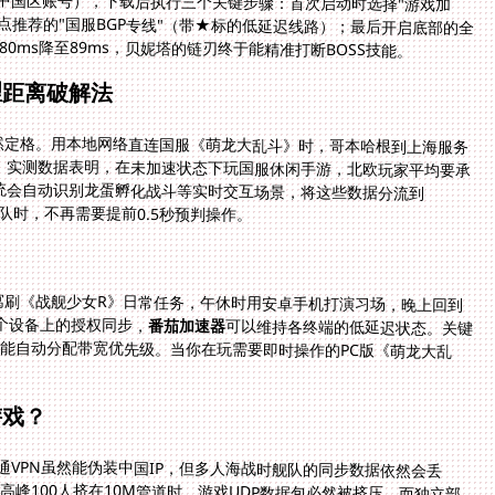
0ms降至89ms，贝妮塔的链刃终于能精准打断BOSS技能。
理距离破解法
然定格。用本地网络直连国服《萌龙大乱斗》时，哥本哈根到上海服务
。实测数据表明，在未加速状态下玩国服休闲手游，北欧玩家平均要承
，系统会自动识别龙蛋孵化战斗等实时交互场景，将这些数据分流到
队时，不再需要提前0.5秒预判操作。
公寓刷《战舰少女R》日常任务，午休时用安卓手机打演习场，晚上回到
三个设备上的授权同步，
番茄加速器
可以维持各终端的低延迟状态。关键
要开启设置里的"智能终端识别"，系统会根据设备性能自动分配带宽优先级。当你在玩需要即时操作的PC版《萌龙大乱
。
游戏？
VPN虽然能伪装中国IP，但多人海战时舰队的同步数据依然会丢
峰100人挤在10M管道时，游戏UDP数据包必然被挤压。而独立部
到上海的100M独享带宽，在《帕斯卡契约》组队副本中全程延迟