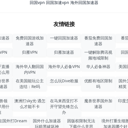
回国vpn
回国加速vpn
海外回国加速器
友情链接
加速器
免费回国游戏加
一键回国加速器
番茄免费回国加
番茄
速器
速器
VPN
归雁VPN
归雁加速器
一键解除腾讯视
回国
频地域限制
牙直播
海外华人翻回国
海外华人必备VPN
华人必备神器
美国
怎么用
内VPN
兽世界
在美国能玩公主
怎么玩Dive欧服
优酷有地区限制
国外
速器
连结：Re吗
吗
精英
兽领
澳洲打sky光·遇怎
在马来西亚打不
魔兽世界国外加
印度
界用什
么才能不卡
开守望先锋怎么
速器
速
办
在国外打Dream
国外什么加速器
因版权限制无法
境外打重生细
玩暗黑破坏神
下载什么意思
加速器哪个好