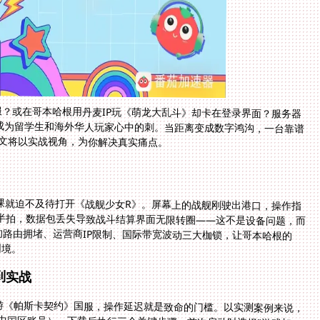
？或在哥本哈根用丹麦IP玩《萌龙大乱斗》却卡在登录界面？服务器
成为留学生和海外华人玩家心中的刺。当距离变成数字鸿沟，一台靠谱
本文将以实战视角，为你解决真实痛点。
课就迫不及待打开《战舰少女R》。屏幕上的战舰刚驶出港口，操作指
慢半拍，数据包丢失导致战斗结算界面无限转圈——这不是设备问题，而
的路由拥堵、运营商IP限制、国际带宽波动三大枷锁，让哥本哈根的
困境。
到实战
游《帕斯卡契约》国服，操作延迟就是致命的门槛。以实测案例来说，
需切换中国区账号），下载后执行三个关键步骤：首次启动时选择"游戏加
点推荐的"国服BGP专线"（带★标的低延迟线路）；最后开启底部的全