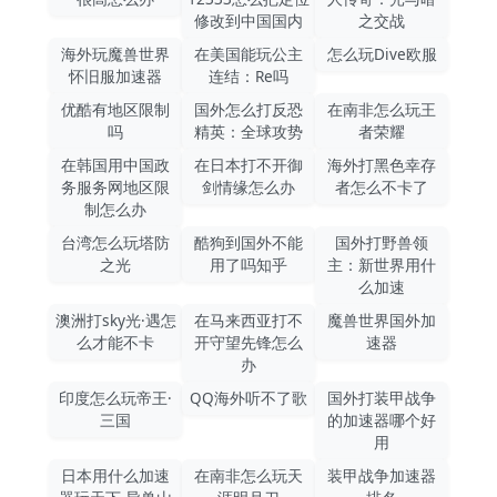
修改到中国国内
之交战
海外玩魔兽世界
在美国能玩公主
怎么玩Dive欧服
怀旧服加速器
连结：Re吗
优酷有地区限制
国外怎么打反恐
在南非怎么玩王
吗
精英：全球攻势
者荣耀
在韩国用中国政
在日本打不开御
海外打黑色幸存
务服务网地区限
剑情缘怎么办
者怎么不卡了
制怎么办
台湾怎么玩塔防
酷狗到国外不能
国外打野兽领
之光
用了吗知乎
主：新世界用什
么加速
澳洲打sky光·遇怎
在马来西亚打不
魔兽世界国外加
么才能不卡
开守望先锋怎么
速器
办
印度怎么玩帝王·
QQ海外听不了歌
国外打装甲战争
三国
的加速器哪个好
用
日本用什么加速
在南非怎么玩天
装甲战争加速器