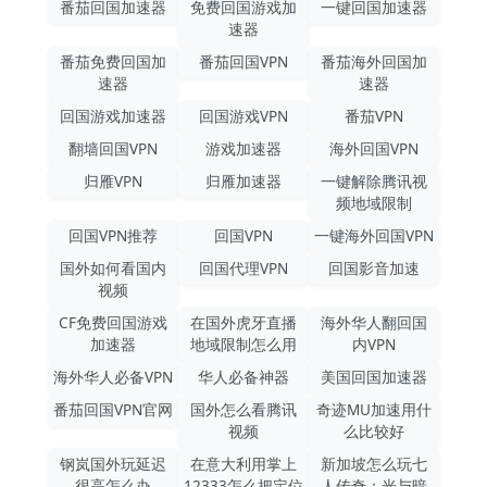
番茄回国加速器
免费回国游戏加
一键回国加速器
速器
番茄免费回国加
番茄回国VPN
番茄海外回国加
速器
速器
回国游戏加速器
回国游戏VPN
番茄VPN
翻墙回国VPN
游戏加速器
海外回国VPN
归雁VPN
归雁加速器
一键解除腾讯视
频地域限制
回国VPN推荐
回国VPN
一键海外回国VPN
国外如何看国内
回国代理VPN
回国影音加速
视频
CF免费回国游戏
在国外虎牙直播
海外华人翻回国
加速器
地域限制怎么用
内VPN
海外华人必备VPN
华人必备神器
美国回国加速器
番茄回国VPN官网
国外怎么看腾讯
奇迹MU加速用什
视频
么比较好
钢岚国外玩延迟
在意大利用掌上
新加坡怎么玩七
很高怎么办
12333怎么把定位
人传奇：光与暗