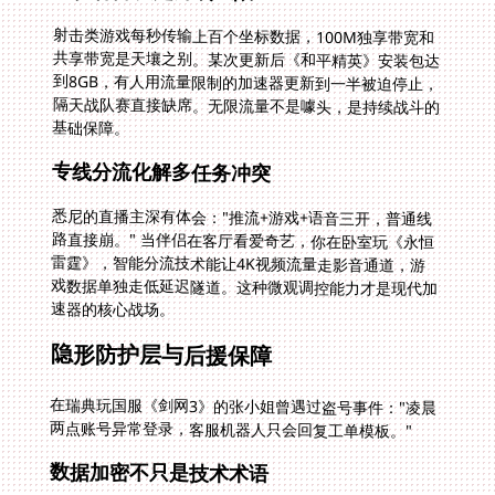
射击类游戏每秒传输上百个坐标数据，100M独享带宽和
共享带宽是天壤之别。某次更新后《和平精英》安装包达
到8GB，有人用流量限制的加速器更新到一半被迫停止，
隔天战队赛直接缺席。无限流量不是噱头，是持续战斗的
基础保障。
专线分流化解多任务冲突
悉尼的直播主深有体会："推流+游戏+语音三开，普通线
路直接崩。" 当伴侣在客厅看爱奇艺，你在卧室玩《永恒
雷霆》，智能分流技术能让4K视频流量走影音通道，游
戏数据单独走低延迟隧道。这种微观调控能力才是现代加
速器的核心战场。
隐形防护层与后援保障
在瑞典玩国服《剑网3》的张小姐曾遇过盗号事件："凌晨
两点账号异常登录，客服机器人只会回复工单模板。"
数据加密不只是技术术语