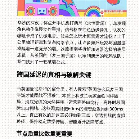
华沙的深夜，你点开手机想打两局《永恒雷霆》，却发现
角色动作像慢动作重播。信号格在红色边缘挣扎，队友的
怒吼卡成了机械电音。波兰怎么玩永恒雷霆才流畅？上千
公里物理距离和复杂网络节点，让许多海外玩家与国服游
戏隔着一道无形的墙。这篇指南将拆解加速器选择的底层
逻辑，从英国的《梦三国手游》玩家到澳洲的吃鸡战队，
我们找到了一套破墙公式。
跨国延迟的真相与破解关键
当英国曼彻斯特的宿舍里，有人搜索"英国怎么玩梦三国
手游才能团战不漂移"，本质上和波兰玩家面临同样困
局。海底光缆的天然损耗、运营商路由绕行、高峰时段国
际出口拥堵...这些因素能把60ms的理想延迟拖到300ms
以上。真正有效的加速器必须做到三点：穿透拥堵的虚拟
路径、保持稳定数据传输、智能避开故障节点。
节点质量比数量更重要