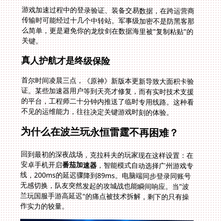
游戏加速过程中的登录验证、装备交易数据，在跨运营商
传输时可能经过十几个中转站。军事级加密不是防黑客那
么简单，更是避免你的龙纹剑在数据海里被"复制粘贴"的
关键。
真人护航才是终级保险
首尔时间凌晨三点，《原神》新版本更新导致大面积卡验
证。某些加速器用户等到天亮才修复，而有实时技术支援
的平台，工程师二十分钟内推送了临时专用线路。这种看
不见的运维能力，往往决定关键游戏时刻的体验。
为什么在波兰玩永恒雷霆不再困难？
回到最初的深夜战场，克拉科夫的玩家现在这样设置：在
安卓手机开启
番茄加速器
，智能模式自动选择广州游戏专
线，200ms的延迟骤降到89ms。电脑端同步登录同账号
无感切换，队友突然发起的攻城战也能瞬间响应。当"波
兰玩国服手游高延迟"的痛点被技术拆解，剩下的只有操
作实力的较量。