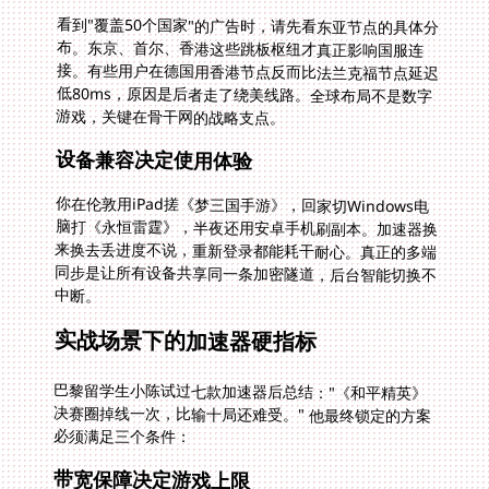
看到"覆盖50个国家"的广告时，请先看东亚节点的具体分
布。东京、首尔、香港这些跳板枢纽才真正影响国服连
接。有些用户在德国用香港节点反而比法兰克福节点延迟
低80ms，原因是后者走了绕美线路。全球布局不是数字
游戏，关键在骨干网的战略支点。
设备兼容决定使用体验
你在伦敦用iPad搓《梦三国手游》，回家切Windows电
脑打《永恒雷霆》，半夜还用安卓手机刷副本。加速器换
来换去丢进度不说，重新登录都能耗干耐心。真正的多端
同步是让所有设备共享同一条加密隧道，后台智能切换不
中断。
实战场景下的加速器硬指标
巴黎留学生小陈试过七款加速器后总结："《和平精英》
决赛圈掉线一次，比输十局还难受。" 他最终锁定的方案
必须满足三个条件：
带宽保障决定游戏上限