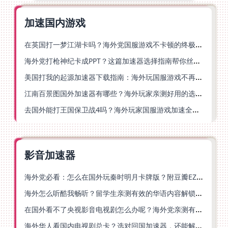
加速国内游戏
在英国打一梦江湖卡吗？海外党国服游戏不卡顿的终极解法
海外党打枪神纪卡成PPT？这篇加速器选择指南帮你丝滑上分
美国打我的起源加速器下载指南：海外玩国服游戏不再卡的终极方案
江南百景图国外加速器有哪些？海外玩家亲测好用的选择与避坑指南
去国外能打王国保卫战4吗？海外玩家国服游戏加速全攻略（附公主连结幻想江湖实测）
影音加速器
海外党必看：怎么在国外玩秦时明月卡牌版？附豆瓣EZCast地区限制破解法
海外怎么听酷我畅听？留学生亲测有效的华语内容解锁指南
在国外看不了央视影音电视剧怎么办呢？海外党亲测有效的回国加速方案
海外华人看国内电视剧总卡？选对回国加速器，还能解决菲律宾打不开反诈中心的问题