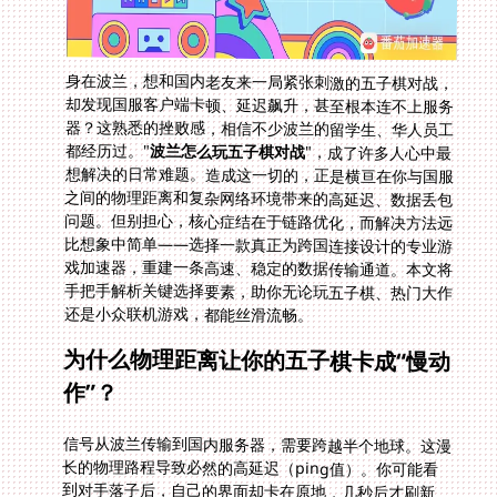
身在波兰，想和国内老友来一局紧张刺激的五子棋对战，
却发现国服客户端卡顿、延迟飙升，甚至根本连不上服务
器？这熟悉的挫败感，相信不少波兰的留学生、华人员工
都经历过。"
波兰怎么玩五子棋对战
"，成了许多人心中最
想解决的日常难题。造成这一切的，正是横亘在你与国服
之间的物理距离和复杂网络环境带来的高延迟、数据丢包
问题。但别担心，核心症结在于链路优化，而解决方法远
比想象中简单——选择一款真正为跨国连接设计的专业游
戏加速器，重建一条高速、稳定的数据传输通道。本文将
手把手解析关键选择要素，助你无论玩五子棋、热门大作
还是小众联机游戏，都能丝滑流畅。
为什么物理距离让你的五子棋卡成“慢动
作”？
信号从波兰传输到国内服务器，需要跨越半个地球。这漫
长的物理路程导致必然的高延迟（ping值）。你可能看
到对手落子后，自己的界面却卡在原地，几秒后才刷新
——高延迟破坏了游戏的实时性。更糟的是，国际公网流
量拥堵时易发生数据丢包，你的关键操作指令在中途“丢
失”，直接导致断连或操作无效。普通VPN无法解决这类
问题，它们侧重IP转换而非游戏数据传输优化，反而可能
更卡。想要在波兰流畅实现五子棋对战，关键在于解决链