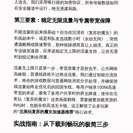
在安全隧道中运行，绝无泄露风险。
第三要素：稳定无限流量与专属带宽保障
不限流量听起来很基础？但当你沉浸在《复苏的魔女》的
长线副本中，或是和队友连战数小时《永劫无间》，突然
遭遇断网或限速警告，那种烦躁感简直让人崩溃。真正的
专业级加速器，应承诺稳定无上限的流量支持，让你无需
时刻惦记剩余用量。
流量无上限只是第一步，带宽质量才是胜负手。公共网络
高峰期，普通线路抢不过商业流量。我们通过智能分流技
术，将你的游戏数据与普通网络浏览分开处理，并确保游
戏流量始终走优化后的回国专线。每用户独享100M高速
带宽的承诺，避免了多用户共享时的挤兑降速，使你在北
美玩《复苏的魔女》这类画面精致、需要频繁加载资源的
RPG时，也能全程高清无卡顿。这正解答了众多玩家
的"
北美玩复苏的魔女加速器推荐
"核心诉求。
实战指南：从下载到畅玩的极简三步