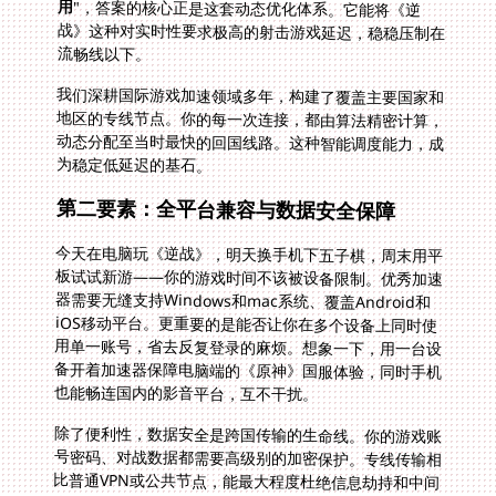
用
"，答案的核心正是这套动态优化体系。它能将《逆
战》这种对实时性要求极高的射击游戏延迟，稳稳压制在
流畅线以下。
我们深耕国际游戏加速领域多年，构建了覆盖主要国家和
地区的专线节点。你的每一次连接，都由算法精密计算，
动态分配至当时最快的回国线路。这种智能调度能力，成
为稳定低延迟的基石。
第二要素：全平台兼容与数据安全保障
今天在电脑玩《逆战》，明天换手机下五子棋，周末用平
板试试新游——你的游戏时间不该被设备限制。优秀加速
器需要无缝支持Windows和mac系统、覆盖Android和
iOS移动平台。更重要的是能否让你在多个设备上同时使
用单一账号，省去反复登录的麻烦。想象一下，用一台设
备开着加速器保障电脑端的《原神》国服体验，同时手机
也能畅连国内的影音平台，互不干扰。
除了便利性，数据安全是跨国传输的生命线。你的游戏账
号密码、对战数据都需要高级别的加密保护。专线传输相
比普通VPN或公共节点，能最大程度杜绝信息劫持和中间
人攻击。我们采用银行级的加密协议，所有传输数据如同