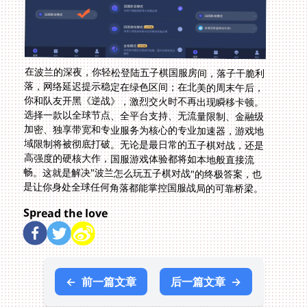
在波兰的深夜，你轻松登陆五子棋国服房间，落子干脆利
落，网络延迟提示稳定在绿色区间；在北美的周末午后，
你和队友开黑《逆战》，激烈交火时不再出现瞬移卡顿。
选择一款以全球节点、全平台支持、无流量限制、金融级
加密、独享带宽和专业服务为核心的专业加速器，游戏地
域限制将被彻底打破。无论是最日常的五子棋对战，还是
高强度的硬核大作，国服游戏体验都将如本地般直接流
畅。这就是解决"波兰怎么玩五子棋对战"的终极答案，也
是让你身处全球任何角落都能掌控国服战局的可靠桥梁。
Spread the love
←
前一篇文章
后一篇文章
→