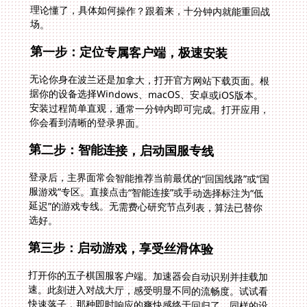
理论懂了，具体如何操作？跟着来，十分钟内就能重回战
场。
第一步：定位专属客户端，极速安装
无论你身在波兰还是加拿大，打开官方网站下载页面。根
据你的设备选择Windows、macOS、安卓或iOS版本。
安装过程简单直观，通常一分钟内即可完成。打开应用，
你会看到清晰的登录界面。
第二步：智能连接，启动国服专线
登录后，主界面常会智能推荐当前最优的“回国线路”或“国
服游戏”专区。直接点击“智能连接”或手动选择标注为“低
延迟”的游戏专线。无需费心研究节点列表，算法已替你
选好。
第三步：启动游戏，享受丝滑体验
打开你的五子棋国服客户端。加速器会自动识别并挂载加
速。此刻进入对战大厅，感受明显不同的流畅度。试试看
快速落子，那种即时响应的爽快感终于回归了。同样的设
置方法，适用于《逆战》、《复苏的魔女》、《英雄联
盟》等各类需求快速响应的国服游戏。一个客户端，解决