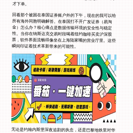
才下单。
回看那个被困在泰国证券账户外的下午，现在的我可以给
所有海外同胞明确解答。在泰国打不开广发证券（易淘
金）怎么办？核心痛点是数据传输环境的安全性与稳定
性。当你在纳斯达克交易时段喝着纽约咖啡买卖沪深股
票，软件界面流畅得像坐在上海陆家嘴的营业厅里。这些
瞬间印证着技术革新带来的可能性。
无论是约翰内斯堡深夜追剧的执念，还是巴黎地铁里对华
语旋律的渴望，科技让地域标签真正成为历史名词。下次
当你触击手机启动键，让香港的金融数据和北京的4K影
音同时跃入曼谷公寓，那个打通次元壁的瞬间，就是数字