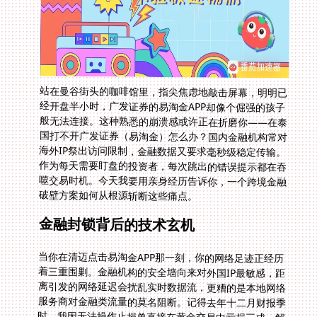
站在曼谷街头的咖啡馆里，指尖焦虑地敲击屏幕，明明已
经开盘半小时，广发证券的易淘金APP却像个倔强的孩子
般无法连接。这种熟悉的崩溃感或许正在折磨你——在泰
国打不开广发证券（易淘金）怎么办？国内金融机构常对
海外IP祭出访问限制，金融数据又要求毫秒级稳定传输。
作为每天需要盯盘的投资者，每次跳出的错误提示都在吞
噬交易时机。今天我要用亲身经历告诉你，一个跨境金融
破壁方案如何从根源斩断这些痛点。
金融封锁背后的技术玄机
当你在清迈点击易淘金APP那一刻，你的网络足迹正经历
着三重围剿。金融机构的安全墙向来对外国IP最敏感，距
离引发的网络延迟会扰乱实时数据流，更糟的是本地网络
服务商对金融类流量的莫名阻断。记得去年十二月财报季
时，我因无法操作止损单直接在黄金交易中亏损三成。解
决在泰国打不开广发证券（易淘金）怎么办这类困局，核