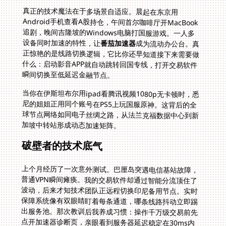
真正的技术魔法在于多场景自适应。晨起在东京用
Android手机查看A股持仓，午间首尔咖啡厅开MacBook
追剧，晚间吉隆坡的Windows电脑打国服游戏。一人多
设备同时加速的特性，让
番茄加速器
成为流动办公台。真
正惊艳的是线路切换逻辑，它比你还早知道接下来需要做
什么：启动影音APP就自动跳转回国专线，打开交易软件
瞬间切换至低延迟金融节点。
当你在伊斯坦布尔用ipad看腾讯视频1080p无卡顿时，悉
尼的姐姐正用同个账号在PS5上玩国服原神。这背后的全
球节点网络如同电子丝绸之路，从法兰克福数据中心到新
加坡中转站形成动态加速矩阵。
破壁者的技术底气
上个月经历了一次意外测试。巴厘岛突遇电信基站故障，
普通VPN瞬间瘫痪。我的交易软件却通过智能分流顶住了
波动，后来才知技术团队正远程切换印尼备用节点。实时
保障系统像有双眼睛盯着每条通道，哪条线路抖动立即踢
出服务池。那次教训后我养成习惯：操作千万级交易前先
点开加速器诊断页，亲眼看到服务器延迟稳定在30ms内