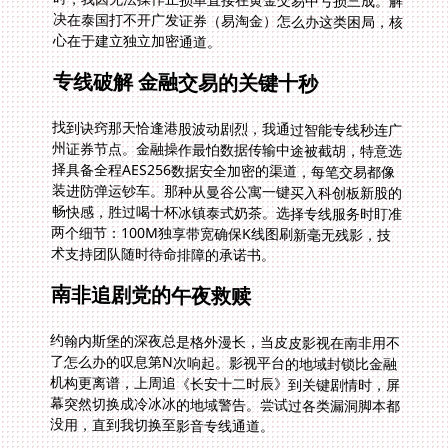
心在于建立独立加密通道。
专线破解 金融交易的关键十秒
找到诀窍那天恰逢港股波动剧烈，我通过智能专线秒连广
州证券节点。金融操作最怕数据传输中途被截胡，特意选
择具备全程AES256数据安全加密的渠道，每笔交易都像
装进防弹运钞车。那种从曼谷公寓一键买入科创板新股的
畅快感，胜过喝十杯冰镇泰式奶茶。选择专线服务时盯准
两个细节：100M独享带宽确保K线图刷新毫无残影，技
术支持团队随时待命排障的承诺书。
南非追剧党的午夜救赎
约翰内斯堡的深夜总是格外漫长，当皮皮影视在南非用不
了怎么办的叹息第N次响起。影视平台的地域封锁比金融
机构更离谱，上周追《长安十二时辰》到关键剧情时，屏
幕突然切换成冷冰冰的地域警告。尝试过各类漏洞脚本都
没用，直到我切换至影音专线通道。