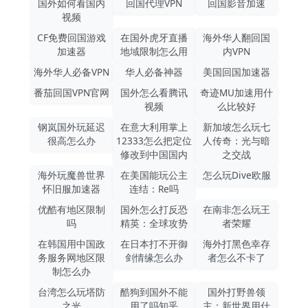
国外如何看国内
回国代理VPN
回国影音加速
视频
CF免费回国游戏
在国外虎牙直播
海外华人翻回国
加速器
地域限制怎么用
内VPN
海外华人必备VPN
华人必备神器
美国回国加速器
番茄回国VPN官网
国外怎么看腾讯
奇迹MU加速用什
视频
么比较好
钢岚国外玩延迟
在意大利用掌上
新加坡怎么玩七
很高怎么办
12333怎么把定位
人传奇：光与暗
修改到中国国内
之交战
海外玩魔兽世界
在美国能玩公主
怎么玩Dive欧服
怀旧服加速器
连结：Re吗
优酷有地区限制
国外怎么打反恐
在南非怎么玩王
吗
精英：全球攻势
者荣耀
在韩国用中国政
在日本打不开御
海外打黑色幸存
务服务网地区限
剑情缘怎么办
者怎么不卡了
制怎么办
台湾怎么玩塔防
酷狗到国外不能
国外打野兽领
之光
用了吗知乎
主：新世界用什