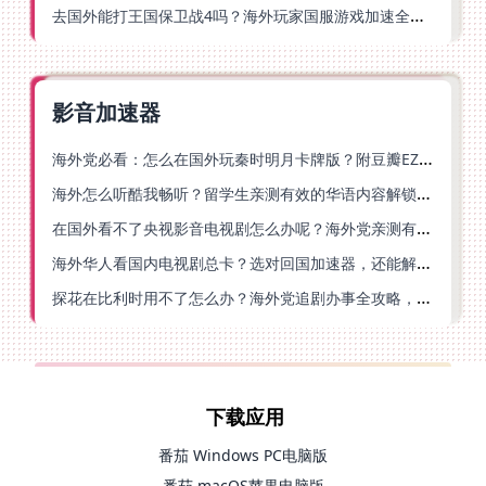
去国外能打王国保卫战4吗？海外玩家国服游戏加速全攻略（附公主连结幻想江湖实测）
影音加速器
海外党必看：怎么在国外玩秦时明月卡牌版？附豆瓣EZCast地区限制破解法
海外怎么听酷我畅听？留学生亲测有效的华语内容解锁指南
在国外看不了央视影音电视剧怎么办呢？海外党亲测有效的回国加速方案
海外华人看国内电视剧总卡？选对回国加速器，还能解决菲律宾打不开反诈中心的问题
探花在比利时用不了怎么办？海外党追剧办事全攻略，选对加速器就够了
下载应用
番茄 Windows PC电脑版
番茄 macOS苹果电脑版