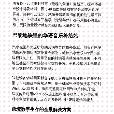
周五晚上八点准时打开《隐秘的角落》更新页，缓冲环甚
至没来得及转满一圈，4K画面伴随着智能分流技术直灌
屏幕。那种行云流水，就像开普敦海湾的帆船划过最平静
的水面。关键是看完整季《觉醒年代》都不用担心流量超
额，无限流量设计就是为追剧狂人量身定制。
巴黎地铁里的华语音乐补给站
汽水在国外怎么听歌的烦恼在异国格外刺耳。那天在巴黎
地铁站里想听周杰伦新专解乏，却被汽水音乐APP弹出的
版权限制拦住。音乐平台的封锁逻辑就像任性开关，不同
地区甚至不同时段都可能突然失效。手机和笔记本电脑多
平台支持特性这时显出威力。
我把设备切成回国影音专线，前奏在降噪耳机里炸开的刹
那，车厢颠簸声突然消失。用手机端完成音源搜索后切到
Windows版续播，曲库完整度堪比回到中关村电子城。
深夜剪片时用MacBook连上酷狗循环歌单，音乐类应用
对带宽需求较低，反而更考验跨地区IP稳定伪装能力。
跨境数字生存的全景解决方案