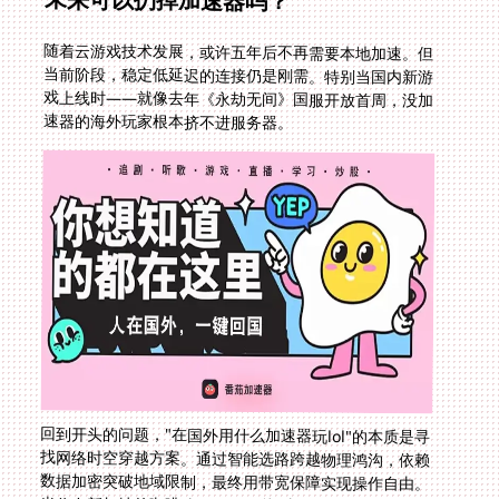
随着云游戏技术发展，或许五年后不再需要本地加速。但
当前阶段，稳定低延迟的连接仍是刚需。特别当国内新游
戏上线时——就像去年《永劫无间》国服开放首周，没加
速器的海外玩家根本挤不进服务器。
回到开头的问题，"在国外用什么加速器玩lol"的本质是寻
找网络时空穿越方案。通过智能选路跨越物理鸿沟，依赖
数据加密突破地域限制，最终用带宽保障实现操作自由。
当你在新加坡的咖啡馆用89ms延迟拿下五杀，在巴黎地
铁站赢取千万欢乐豆时，才会懂得：阻隔游戏热忱的从来