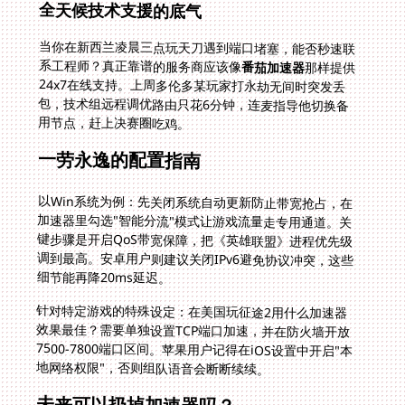
全天候技术支援的底气
当你在新西兰凌晨三点玩天刀遇到端口堵塞，能否秒速联
系工程师？真正靠谱的服务商应该像
番茄加速器
那样提供
24x7在线支持。上周多伦多某玩家打永劫无间时突发丢
包，技术组远程调优路由只花6分钟，连麦指导他切换备
用节点，赶上决赛圈吃鸡。
一劳永逸的配置指南
以Win系统为例：先关闭系统自动更新防止带宽抢占，在
加速器里勾选"智能分流"模式让游戏流量走专用通道。关
键步骤是开启QoS带宽保障，把《英雄联盟》进程优先级
调到最高。安卓用户则建议关闭IPv6避免协议冲突，这些
细节能再降20ms延迟。
针对特定游戏的特殊设定：在美国玩征途2用什么加速器
效果最佳？需要单独设置TCP端口加速，并在防火墙开放
7500-7800端口区间。苹果用户记得在iOS设置中开启"本
地网络权限"，否则组队语音会断断续续。
未来可以扔掉加速器吗？