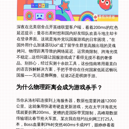
深夜在北美宿舍点开英雄联盟客户端，看着200ms的红色
延迟提示；曼谷出差时想和国内好友组队欢喜斗地主却卡
在登录界面。这就是海外党玩国服游戏的日常困境，"在
国外用什么加速器玩lol"成了留学生群里高频出现的灵魂
拷问。物理距离导致的网络延迟、运营商限制、跨海光缆
不稳定…这些问题让国服游戏成了看得见摸不着的奢侈
品。别担心，经过实测十余款工具，这份指南将用最直白
的语言拆解解决方案，手把手带你在任何国家低延迟畅玩
国服——无论是撸啊撸、征途2还是棋牌手游。
为什么物理距离会成为游戏杀手？
当你从洛杉矶连接到上海服务器，数据包需要跨越12000
公里。这就像用快递寄硬盘更新游戏，光在太平洋海底光
缆就要折腾200ms。更糟的是国际带宽限制，高峰期数据
传输堪比春节抢火车票。某次我在纽约玩剑网三打25人
本，Boss血量剩3%时突然460ms卡成PPT，眼睁睁看着