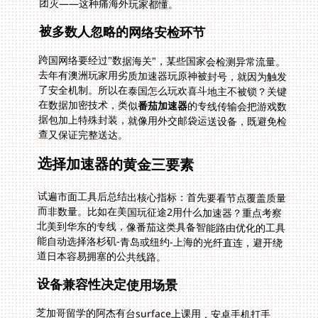
团灭——这种痛海外玩家都懂。
被多数人忽略的网络安检环节
跨国网络要经过"数据海关"，某些国家会检测异常流量。
去年有澳洲玩家用劣质加速器玩原神被封号，就因为触发
了安全机制。所以在泰国怎么玩欢喜斗地主不被锁？关键
在数据加密技术，类似
番茄加速器
的专线传输会把游戏数
据包加上特殊封装，就像用外交邮袋运送设备，既避免检
查又保证完整送达。
选择加速器的黄金三要素
试遍市面工具后总结出核心指标：首先要看节点覆盖质量
而非数量。比如在美国玩征途2用什么加速器？重点考察
北美到华东的专线，像番茄这类具备智能路由优化的工具
能自动选择洛杉矶-青岛或纽约-上海的光纤直连，避开绕
道日本容易拥塞的公共线路。
设备兼容性决定使用场景
芝加哥留学的阿杰有台surface上课用，安卓手机打手
游，还要在iPad和室友开黑。当他同时启动三个设备用普
通加速器，带宽马上被挤爆。真正好用的工具必须支持多
终端协同，实测支持Windows/macOS双系统加移动端的
方案，能让手机投屏到电脑玩国服手游，笔记本开团时手