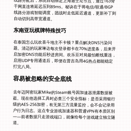
自动切到高带宽通道。
东南亚玩棋牌特殊技巧
在泰国怎么玩欢喜斗地主不卡顿？重点解决DNS污染问
题。清迈的玩家琳达每次登录都卡在70%进度条，后来开
启加密DNS功能后秒进房间。欢乐豆对局最怕断线重连，
启用UDP专用通道后，即便在普吉岛用4G热点都能稳定
打完八局。
容易被忽略的安全底线
去年迈阿密玩家Mike的Steam账号因加速器泄露数据被
盗。现在他选择工具时必查三个安全指标：是否采用银行
级的AES-256加密，有无第三方流量监控，会不会记录用
户行为日志。这点专业游戏加速器和普通VPN有本质区别
——前者数据只走游戏端口，就像给每个游戏建立独立隧
道。