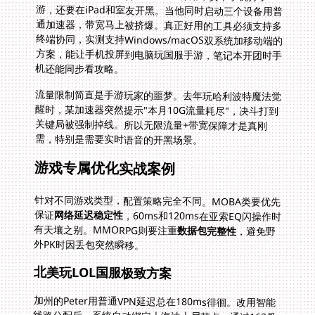
机还能同步看攻略。
流量限制简直是手游玩家的噩梦。去年玩哈利波特魔法觉
醒时，某加速器突然提示"本月10G流量耗尽"，决斗打到
关键局被强制掉线。所以无限流量+带宽保障才是真刚
需，特别是需要实时语音的开黑场景。
游戏专属优化实战案例
针对不同游戏类型，配置策略完全不同。MOBA类要优先
保证
网络延迟稳定性
，60ms和120ms在亚索EQ闪操作时
有天壤之别。MMORPG则要注重
数据包完整性
，避免野
外PK时因丢包突然瞬移。
北美玩LOL国服极致方案
加州的Peter用普通VPN延迟总在180ms徘徊。改用智能
线路分配后，系统自动绑定上海迪士尼节点，通过163骨
干网直连将延迟压到89ms。秘诀在于将电信/联通/BGP
线路分游戏智能调度，团战时走低延迟通道，更新补丁则