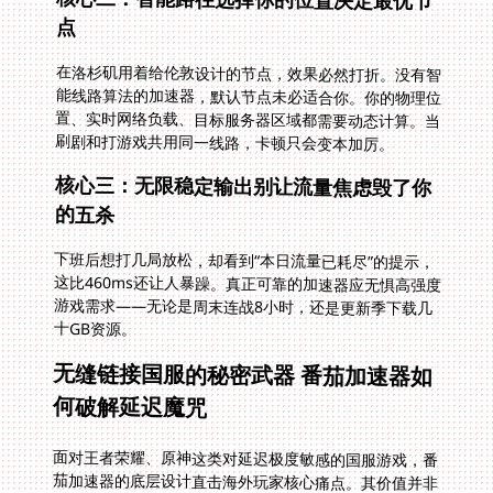
点
在洛杉矶用着给伦敦设计的节点，效果必然打折。没有智
能线路算法的加速器，默认节点未必适合你。你的物理位
置、实时网络负载、目标服务器区域都需要动态计算。当
刷剧和打游戏共用同一线路，卡顿只会变本加厉。
核心三：无限稳定输出别让流量焦虑毁了你
的五杀
下班后想打几局放松，却看到“本日流量已耗尽”的提示，
这比460ms还让人暴躁。真正可靠的加速器应无惧高强度
游戏需求——无论是周末连战8小时，还是更新季下载几
十GB资源。
无缝链接国服的秘密武器 番茄加速器如
何破解延迟魔咒
面对王者荣耀、原神这类对延迟极度敏感的国服游戏，番
茄加速器的底层设计直击海外玩家核心痛点。其价值并非
单纯“加速”，而是重新打通你与国内服务器之间的专属通