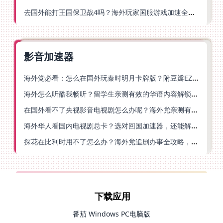
去国外能打王国保卫战4吗？海外玩家国服游戏加速全攻略（附公主连结幻想江湖实测）
影音加速器
海外党必看：怎么在国外玩秦时明月卡牌版？附豆瓣EZCast地区限制破解法
海外怎么听酷我畅听？留学生亲测有效的华语内容解锁指南
在国外看不了央视影音电视剧怎么办呢？海外党亲测有效的回国加速方案
海外华人看国内电视剧总卡？选对回国加速器，还能解决菲律宾打不开反诈中心的问题
探花在比利时用不了怎么办？海外党追剧办事全攻略，选对加速器就够了
下载应用
番茄 Windows PC电脑版