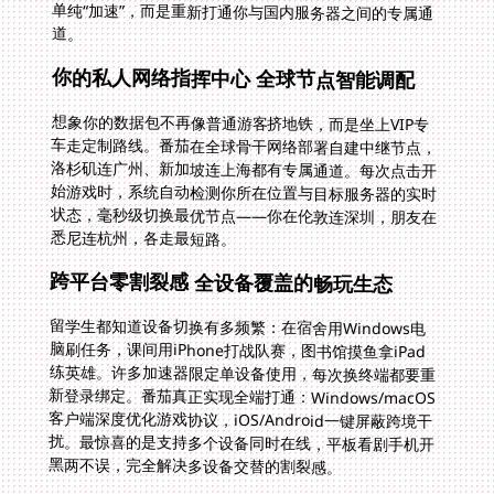
道。
你的私人网络指挥中心 全球节点智能调配
想象你的数据包不再像普通游客挤地铁，而是坐上VIP专
车走定制路线。番茄在全球骨干网络部署自建中继节点，
洛杉矶连广州、新加坡连上海都有专属通道。每次点击开
始游戏时，系统自动检测你所在位置与目标服务器的实时
状态，毫秒级切换最优节点——你在伦敦连深圳，朋友在
悉尼连杭州，各走最短路。
跨平台零割裂感 全设备覆盖的畅玩生态
留学生都知道设备切换有多频繁：在宿舍用Windows电
脑刷任务，课间用iPhone打战队赛，图书馆摸鱼拿iPad
练英雄。许多加速器限定单设备使用，每次换终端都要重
新登录绑定。番茄真正实现全端打通：Windows/macOS
客户端深度优化游戏协议，iOS/Android一键屏蔽跨境干
扰。最惊喜的是支持多个设备同时在线，平板看剧手机开
黑两不误，完全解决多设备交替的割裂感。