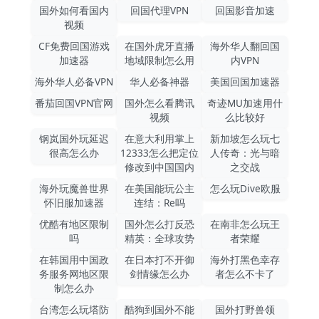
国外如何看国内
回国代理VPN
回国影音加速
视频
CF免费回国游戏
在国外虎牙直播
海外华人翻回国
加速器
地域限制怎么用
内VPN
海外华人必备VPN
华人必备神器
美国回国加速器
番茄回国VPN官网
国外怎么看腾讯
奇迹MU加速用什
视频
么比较好
钢岚国外玩延迟
在意大利用掌上
新加坡怎么玩七
很高怎么办
12333怎么把定位
人传奇：光与暗
修改到中国国内
之交战
海外玩魔兽世界
在美国能玩公主
怎么玩Dive欧服
怀旧服加速器
连结：Re吗
优酷有地区限制
国外怎么打反恐
在南非怎么玩王
吗
精英：全球攻势
者荣耀
在韩国用中国政
在日本打不开御
海外打黑色幸存
务服务网地区限
剑情缘怎么办
者怎么不卡了
制怎么办
台湾怎么玩塔防
酷狗到国外不能
国外打野兽领