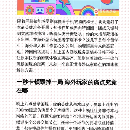
隔着屏幕都能感受到你攥着手机皱眉的样子。明明选好了
本命英雄准备开黑，却卡在加载界面转圈圈；团战关键时
刻突然漂移撞墙；听着队友开麦怒吼，你的大招却死活按
不出来。在海外怎么玩王者荣耀不卡？这几乎是每个留学
生、海外华人和工作党心头的刺。物理距离带来的高延
迟、跨国网络波动，加上国内游戏服务器墙外连接不畅，
让原本快乐的游戏体验支离破碎。但别急着卸载——你与
流畅国服的距离，只差一个真正懂海外玩家痛点的加速器
解决方案。
一秒卡顿毁掉一局 海外玩家的痛点究竟
在哪
晚上八点登录国服，你的英雄从泉水出发，屏幕上跳出的
200ms延迟仿佛是个无声嘲弄。这种卡顿往往并非你本地
网络的问题。数据包需要跨越半个地球抵达国内服务器，
经过多个公共交换节点，任何一个环节的拥堵或跳转偏
差，都在挑战你的操作精度。更别说遇上国内晚高峰时
段，网络流量激增，丢包让你成为队友眼中的“人机”。延
迟和卡顿从来不是玄学，解决之道也绝非盲目尝试各种工