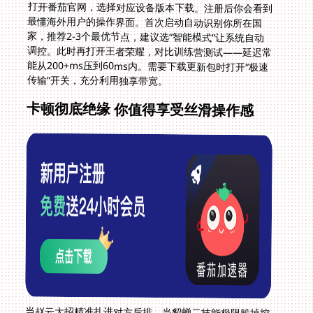
打开番茄官网，选择对应设备版本下载。注册后你会看到
最懂海外用户的操作界面。首次启动自动识别你所在国
家，推荐2-3个最优节点，建议选“智能模式”让系统自动
调控。此时再打开王者荣耀，对比训练营测试——延迟常
能从200+ms压到60ms内。需要下载更新包时打开“极速
传输”开关，充分利用独享带宽。
卡顿彻底绝缘 你值得享受丝滑操作感
当赵云大招精准扎进对方后排，当貂蝉二技能极限躲掉控
制，每一帧流畅响应都在重塑你的海外游戏自信。在海外
怎么玩王者荣耀不卡？答案从来不是碰运气试工具，而是
选择真正为跨境场景设计的智能方案。番茄那束打通物理