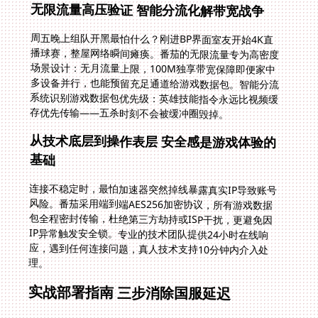
无限流量高压验证 智能分流化解带宽战争
周五晚上组队开黑最怕什么？刚进BP界面室友开始4K直
播球赛，整屋网络瞬间瘫痪。番茄的无限流量专为高密度
场景设计：无月流量上限，100M独享带宽保障即便家中
多设备并行，也能预留充足通道给游戏数据包。智能分流
系统识别游戏数据包优先级：英雄技能指令永远比视频缓
存优先传输——五杀时刻不会被缓冲圈毁掉。
从技术底层到操作表层 安全感是游戏体验的
基础
连接不稳定时，最怕加速器突然掉线暴露真实IP导致账号
风险。番茄采用端到端AES256加密协议，所有游戏数据
包全程密封传输，杜绝第三方劫持或ISP干扰，更避免因
IP异常触发安全锁。专业的技术团队提供24小时在线响
应，遇到任何连接问题，真人技术支持10分钟内介入处
理。
实战部署指南 三步消除国服延迟