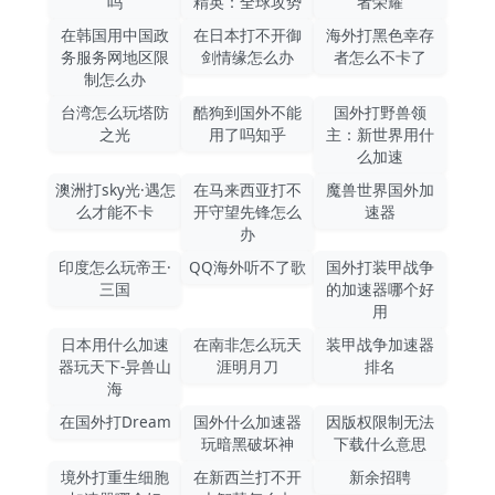
吗
精英：全球攻势
者荣耀
在韩国用中国政
在日本打不开御
海外打黑色幸存
务服务网地区限
剑情缘怎么办
者怎么不卡了
制怎么办
台湾怎么玩塔防
酷狗到国外不能
国外打野兽领
之光
用了吗知乎
主：新世界用什
么加速
澳洲打sky光·遇怎
在马来西亚打不
魔兽世界国外加
么才能不卡
开守望先锋怎么
速器
办
印度怎么玩帝王·
QQ海外听不了歌
国外打装甲战争
三国
的加速器哪个好
用
日本用什么加速
在南非怎么玩天
装甲战争加速器
器玩天下-异兽山
涯明月刀
排名
海
在国外打Dream
国外什么加速器
因版权限制无法
玩暗黑破坏神
下载什么意思
境外打重生细胞
在新西兰打不开
新余招聘