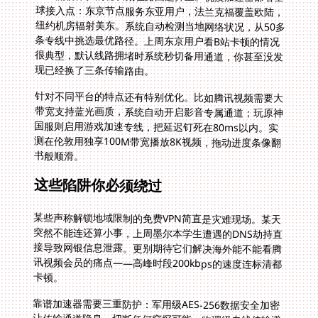
现已经换了三条传输路由。
针对不同平台的特点还有特别优化。比如腾讯视频需要大
带宽支持蓝光画质，系统自动开启影音专属通道；玩原神
国服则启用游戏加速专线，把延迟钉死在80ms以内。实
测在伦敦用独享100M带宽播放8K视频，拖动进度条像翻
书般顺滑。
这些陷阱你必须绕过
某些声称解锁地域限制的免费VPN简直是灾难现场。某天
突然不能连还算小事，上周墨尔本学生遭遇的DNS劫持直
接导致网银信息泄露。更别期待它们解决海外能不能看腾
讯视频会员的痛点——高峰时段200kbps的速度连标清都
卡顿。
靠谱加速器需要三重防护：军用级AES-256数据安全加密
让传输通道隐身，切断任何窥探可能；物理级专线传输避
免进入公共网络拥堵区；当巴黎用户凌晨三点反馈优酷加
载异常，专业的技术团队15分钟内响应排查，这远非那些