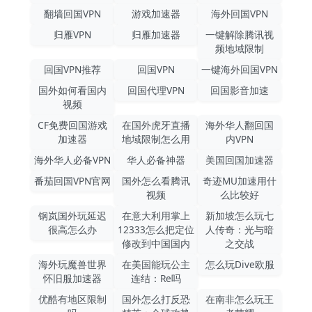
翻墙回国VPN
游戏加速器
海外回国VPN
归雁VPN
归雁加速器
一键解除腾讯视
频地域限制
回国VPN推荐
回国VPN
一键海外回国VPN
国外如何看国内
回国代理VPN
回国影音加速
视频
CF免费回国游戏
在国外虎牙直播
海外华人翻回国
加速器
地域限制怎么用
内VPN
海外华人必备VPN
华人必备神器
美国回国加速器
番茄回国VPN官网
国外怎么看腾讯
奇迹MU加速用什
视频
么比较好
钢岚国外玩延迟
在意大利用掌上
新加坡怎么玩七
很高怎么办
12333怎么把定位
人传奇：光与暗
修改到中国国内
之交战
海外玩魔兽世界
在美国能玩公主
怎么玩Dive欧服
怀旧服加速器
连结：Re吗
优酷有地区限制
国外怎么打反恐
在南非怎么玩王