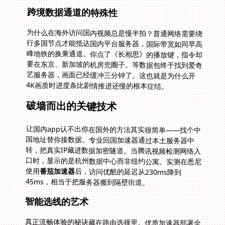
跨境数据通道的特殊性
为什么在海外访问国内视频总是慢半拍？普通网络需要绕
行多国节点才能抵达国内平台服务器，国际带宽如同早高
峰地铁的换乘通道。你点了《长相思》的播放键，指令却
要在东京、新加坡的机房兜圈子。等数据包终于找到爱奇
艺服务器，画面已经缓冲三分钟了。这也就是为什么开
4K画质时进度条比剧情推进还慢的根本症结。
破墙而出的关键技术
让国内app认不出你在国外的方法其实很简单——找个中
国地址替你接数据。专业回国加速器通过本土服务器中
转，把真实IP藏进数据加密隧道。当腾讯视频检测网络入
口时，显示的是杭州数据中心而非纽约公寓。实测在悉尼
使用
番茄加速器
后，访问优酷的延迟从230ms降到
45ms，相当于把服务器搬到隔壁街道。
智能选线的艺术
真正流畅体验的秘诀藏在路由选择里。优质加速器部署全
球接入点：东京节点服务东亚用户，法兰克福覆盖欧陆，
纽约机房辐射美东。系统自动检测当地网络状况，从50多
条专线中挑选最优路径。上周东京用户看B站卡顿的情况
很典型，默认线路拥堵时系统秒切备用通道，你甚至没发