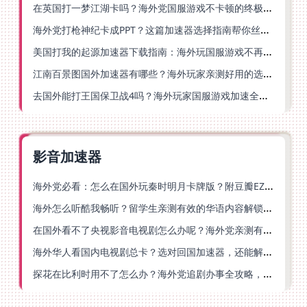
在英国打一梦江湖卡吗？海外党国服游戏不卡顿的终极解法
海外党打枪神纪卡成PPT？这篇加速器选择指南帮你丝滑上分
美国打我的起源加速器下载指南：海外玩国服游戏不再卡的终极方案
江南百景图国外加速器有哪些？海外玩家亲测好用的选择与避坑指南
去国外能打王国保卫战4吗？海外玩家国服游戏加速全攻略（附公主连结幻想江湖实测）
影音加速器
海外党必看：怎么在国外玩秦时明月卡牌版？附豆瓣EZCast地区限制破解法
海外怎么听酷我畅听？留学生亲测有效的华语内容解锁指南
在国外看不了央视影音电视剧怎么办呢？海外党亲测有效的回国加速方案
海外华人看国内电视剧总卡？选对回国加速器，还能解决菲律宾打不开反诈中心的问题
探花在比利时用不了怎么办？海外党追剧办事全攻略，选对加速器就够了