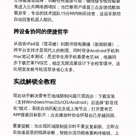
自动回复机器人能比。
跨设备协同的便捷哲学
从宿舍iPad追《莲花楼》到图书馆电脑播《新闻联播》，
跨平台支持才是现代人的刚需。同时登录Android手机和
mac笔记本测试：悉尼学生用手机看爱奇艺4K，电脑同
步下载芒果TV综艺，稳定无限流量设计下全程零缓冲。这
比用室友账号轮流登录省心太多。
实战解锁全教程
现在动手解决爱奇艺地域限制问题只需四步：下载安装
（支持Windows/macOS/iOS/Android）后选择"影音优
化"模式；系统自动匹配北京或上海节点；打开爱奇艺
APP搜索目标影片；点击播放时你会怀疑自己穿越回国。
重要提醒：当出现区域限制提示时不要反复刷新。立即点
击加速器里的线路诊断，智能分流功能将重构传输链。上
周温哥华用户反馈的腾讯视频会员地域锁问题，通过切换
到深圳游戏专线即完美解决——原来腾讯对游戏线路的检