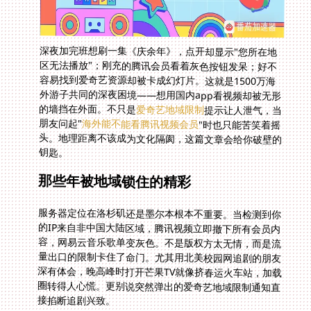
深夜加完班想刷一集《庆余年》，点开却显示"您所在地
区无法播放"；刚充的腾讯会员看着灰色按钮发呆；好不
容易找到爱奇艺资源却被卡成幻灯片。这就是1500万海
外游子共同的深夜困境——想用国内app看视频却被无形
的墙挡在外面。不只是
爱奇艺地域限制
提示让人泄气，当
朋友问起"
海外能不能看腾讯视频会员
"时也只能苦笑着摇
头。地理距离不该成为文化隔阂，这篇文章会给你破壁的
钥匙。
那些年被地域锁住的精彩
服务器定位在洛杉矶还是墨尔本根本不重要。当检测到你
的IP来自非中国大陆区域，腾讯视频立即撤下所有会员内
容，网易云音乐歌单变灰色。不是版权方太无情，而是流
量出口的限制卡住了命门。尤其用北美校园网追剧的朋友
深有体会，晚高峰时打开芒果TV就像挤春运火车站，加载
圈转得人心慌。更别说突然弹出的爱奇艺地域限制通知直
接掐断追剧兴致。