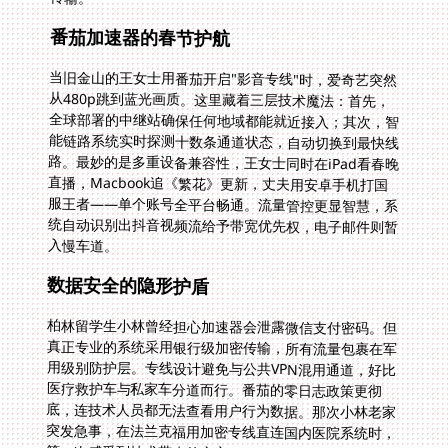
番茄加速器的春节护航
当旧金山的王女士用番茄开启"影音专线"时，爱奇艺突然
从480p跳到蓝光画质。这里藏着三层技术魔法：首先，
全球部署的中继站确保任何地域都能就近接入；其次，智
能链路系统实时探测十数条通道状态，自动切换到最快线
路。最妙的是多重设备兼容性，王女士同时在iPad看春晚
直播，Macbook追《繁花》更新，丈夫用安卓手机打国
服王者——单个账号全平台畅通。流量管控更显智慧，系
统自动识别出抖音视频流给予带宽优先权，电子邮件则暂
入慢车道。
数据安全的隐形护盾
柏林留学生小林曾经担心加速器会泄露微信支付密码。但
真正专业的系统采用银行级加密传输，所有流量包裹在军
用级别防护层。专线设计避免与公共VPN混用通道，好比
医疗救护车与私家车分道而行。番茄的零日志政策更彻
底，连技术人员都无法查看用户行为数据。那次小林老家
突发急事，在法兰克福用加密专线直连国内医院系统时，