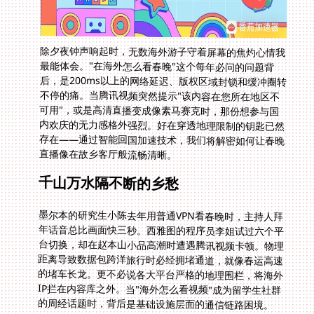
除夕夜钟声响起时，无数海外游子守着屏幕的焦灼心情我
最能体会。"在海外怎么看春晚"这个每年必问的问题背
后，是200ms以上的网络延迟、版权区域封锁和缓冲圈转
不停的痛。当腾讯视频突然提示"该内容在您所在地区不
可用"，或是高清直播变成像素马赛克时，那份想参与国
内欢庆的无力感格外强烈。好在穿透地理限制的钥匙已然
存在——通过智能回国加速技术，我们将解密如何让春晚
直播像在故乡客厅般流畅清晰。
千山万水隔不断的乡愁
墨尔本的研究生小陈去年用普通VPN看春晚时，主持人拜
年话音总比画面快三秒。西雅图的程序员李姐试过六个平
台切换，却在赵本山小品高潮时遭遇腾讯视频卡顿。物理
距离导致数据包跨洋旅行时必经拥堵通道，就像春运高速
的堵车长龙。更不必说各大平台严格的地理围栏，将海外
IP拦在内容库之外。当"海外怎么看视频"成为留学生社群
的周经话题时，背后是基础设施层面的通信链路困境。