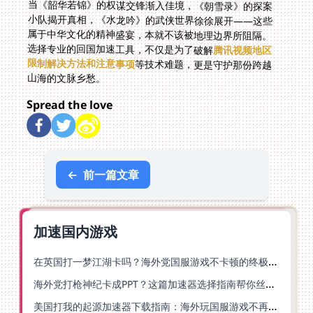
当《韶华若锦》的权谋交锋渐入佳境，《朝雪录》的探案
小队揭开真相，《水龙吟》的武侠世界徐徐展开——这些
属于中华文化的精神盛宴，本就不该被地理边界所阻隔。
选择专业的回国加速工具，不仅是为了破解
腾讯视频地区
限制解决方法和注意事项
等技术难题，更是守护那份跨越
山海的文脉乡愁。
Spread the love
←
前一篇文章
加速国内游戏
在英国打一梦江湖卡吗？海外党国服游戏不卡顿的终极解法
海外党打枪神纪卡成PPT？这篇加速器选择指南帮你丝滑上分
美国打我的起源加速器下载指南：海外玩国服游戏不再卡的终极方案