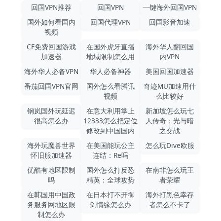
回国VPN推荐
回国VPN
一键海外回国VPN
国外如何看国内
回国代理VPN
回国影音加速
视频
CF免费回国游戏
在国外虎牙直播
海外华人翻回国
加速器
地域限制怎么用
内VPN
海外华人必备VPN
华人必备神器
美国回国加速器
番茄回国VPN官网
国外怎么看腾讯
奇迹MU加速用什
视频
么比较好
钢岚国外玩延迟
在意大利用掌上
新加坡怎么玩七
很高怎么办
12333怎么把定位
人传奇：光与暗
修改到中国国内
之交战
海外玩魔兽世界
在美国能玩公主
怎么玩Dive欧服
怀旧服加速器
连结：Re吗
优酷有地区限制
国外怎么打反恐
在南非怎么玩王
吗
精英：全球攻势
者荣耀
在韩国用中国政
在日本打不开御
海外打黑色幸存
务服务网地区限
剑情缘怎么办
者怎么不卡了
制怎么办