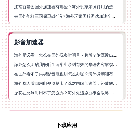
江南百景图国外加速器有哪些？海外玩家亲测好用的选择与避坑指南
去国外能打王国保卫战4吗？海外玩家国服游戏加速全攻略（附公主连结幻想江湖实测）
影音加速器
海外党必看：怎么在国外玩秦时明月卡牌版？附豆瓣EZCast地区限制破解法
海外怎么听酷我畅听？留学生亲测有效的华语内容解锁指南
在国外看不了央视影音电视剧怎么办呢？海外党亲测有效的回国加速方案
海外华人看国内电视剧总卡？选对回国加速器，还能解决菲律宾打不开反诈中心的问题
探花在比利时用不了怎么办？海外党追剧办事全攻略，选对加速器就够了
下载应用