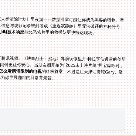
《人类清除计划》里夜游——数据泄露可能让你成为黑客的猎物。番
卡信息与观影记录被封装成《重返寂静岭》里无法破译的神秘符号。
4小时技术响应
能比恐怖片里的救援队更快抵达现场。
点开腾讯视频。《铁血战士：劣地》导演访谈里丹·特拉亨伯透露的创新
比闹钟更让你安心。当朋友圈开始为"2025未上映片单"押宝爆款时，
怎么看腾讯限制的电视
的终极答案，不过是让天津话痨蛇Gary、潘
成为你早晨咖啡的日常背景音。