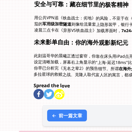
安全与可靠：藏在细节里的极客精神
用公共VPN追《铁血战士：劣地》的风险，不亚于在
茄的
军用级加密隧道
则像给流量套上隐形装甲，银行
凌晨三点卡在《异形VS铁血战士》加载界面时，
7x2
未来影单自由：你的海外观影新纪元
此刻温哥华的晨曦正透过窗帘，你靠在床头用iPad
设定清晰加载，屏幕右上角显示的"上海-延迟18ms"
你早已分析完《无名之辈2》的预告细节。所谓
在海外
多拉星球的救赎之战、克隆人取代富人区的寓言，都
Spread the love
←
前一篇文章