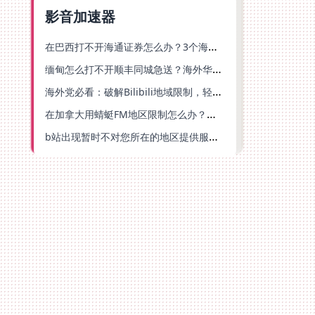
影音加速器
在巴西打不开海通证券怎么办？3个海外生活痛点的统一解决方案
缅甸怎么打不开顺丰同城急送？海外华人必备的回国加速指南（附B站会员游戏解决方案）
海外党必看：破解Bilibili地域限制，轻松追剧听歌还能流畅理财的实用指南
在加拿大用蜻蜓FM地区限制怎么办？海外党亲测有效的回国加速方案
b站出现暂时不对您所在的地区提供服务怎么回事？海外党亲测有效的回国加速方案