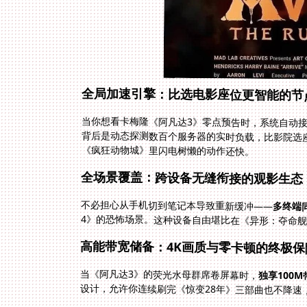
全局加速引擎：比选电影座位更智能的节
当你想看卡梅隆《阿凡达3》零点预告时，系统自动
背后是动态探测数百个服务器的实时负载，比影院选
《疯狂动物城》里闪电树懒的动作还快。
全场景覆盖：跨设备无缝衔接的观影生态
不必担心从手机切到笔记本导致重新缓冲——
多终端
4》的恐怖场景。这种设备自由堪比在《异形：夺命
高能带宽储备：4K画质与零卡顿的终极保
当《阿凡达3》的荧光水母群席卷屏幕时，
独享100
设计，允许你连续刷完《惊变28年》三部曲也不降速