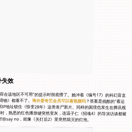
外失效
容在该地区不可用"的提示时彻底懵了。她冲着《编号17》的科幻盲盒
：猎物》都看不了。
海外爱奇艺会员可以看视频吗
？答案是残酷的"看运
气"——即使你持有黄金VIP账户，版权方依然能根据IP地址锁住《惊变28年》这类丧尸新片。同样的困境也发生在腾讯视
频用户身上：当你试图追《死神来了6》最新预告片时，熟悉的红色播放键突然变灰，连温子仁《招魂4》的导演访谈都被
对你say no，就像《关灯后2》里突然熄灭的灯泡。