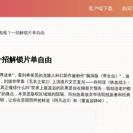
客户端下载
购买V
电视？一招解锁片单自由
一招解锁片单自由
必蹲清单"，看到奉俊昊的克隆人科幻新作被称作"脑洞版《寄生虫》"，迪
》，刘德华带着《无名之辈2》上演港片文艺复兴——你却连《铁血战士：
真正懂得什么叫"世界上最遥远的距离是你在聊新片预告，我却连老IP都
视"的痛点，本质是版权区域墙的阻隔。但别急着放弃华语院线新番和经典
密钥，让你在异国照样抢鲜追《阿凡达3》和《重返寂静岭》。