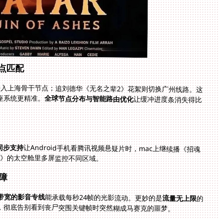
点匹配
接入上海骨干节点；追刘德华《无名之辈2》花絮则切换广州线路。这
座系统更精准。
全球节点分布与智能路由优化
让缓冲进度条消失得比
同步支持
让Android手机看腾讯视频悬疑片时，mac上继续播《招魂
舰》的太空舱里多屏监控不同区域。
障
M带宽的影音专线
能承载每秒24帧的光影流动。更妙的是
流量无上限
的
，彻底告别看到丧尸突围关键帧时突然糊成马赛克的噩梦。