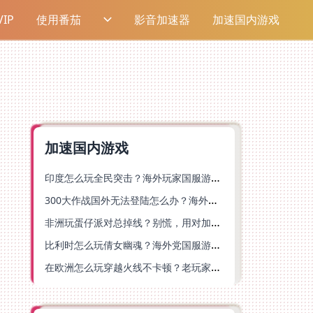
IP
使用番茄
影音加速器
加速国内游戏
加速国内游戏
印度怎么玩全民突击？海外玩家国服游戏加速器终极指南（附原神延迟优化+精灵之境加速器选择）
300大作战国外无法登陆怎么办？海外玩家国服畅玩终极指南（附实测推荐）
非洲玩蛋仔派对总掉线？别慌，用对加速器就能丝滑开跑！
比利时怎么玩倩女幽魂？海外党国服游戏加速避坑指南（附实测推荐）
在欧洲怎么玩穿越火线不卡顿？老玩家亲测有效的加速器选择指南