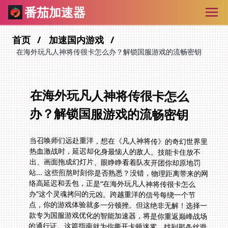
番茄加速器
首页
加速国内游戏
在海外玩凡人神将传很卡怎么办？解锁国服游戏的流畅密钥
在海外玩凡人神将传很卡怎么
办？解锁国服游戏的流畅密钥
当召唤师们远赴重洋，想在《凡人神将传》的奇幻世界里
热血激战时，延迟却化身最恼人的敌人。技能卡住放不
出、画面拖成幻灯片、眼睁睁看着队友开团你却原地罚
站... 这些煎熬时刻你是否熟悉？没错，物理距离带来的网
络高延迟和丢包，正是“在海外玩凡人神将传很卡怎么
办”这个灵魂拷问的元凶。跨越重洋的信号每绕一个节
点，你的游戏体验就多一分顿挫。但这绝非无解！选择一
款专为国服游戏优化的智能加速器，将是你重返巅峰战场
的通行证。这篇指南就为你撕开卡顿迷雾，找到那条丝滑