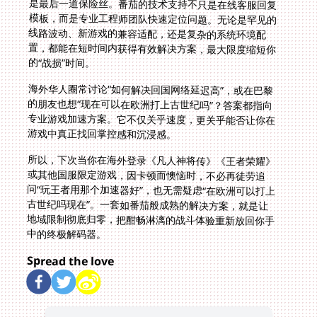
的“战损”时间。
海外华人圈常讨论“如何解决回国网络延迟高”，或在巴黎
的朋友也想“现在可以在欧洲打上古世纪吗”？答案都指向
专业游戏加速方案。它不仅关乎速度，更关乎能否让你在
游戏中真正找回掌控感和沉浸感。
所以，下次当你在海外登录《凡人神将传》《王者荣耀》
或其他国服限定游戏，因卡顿而懊恼时，不必再徒劳追
问“玩王者用那个加速器好”，也无需疑虑“在欧洲可以打上
古世纪吗现在”。一套如番茄般成熟的解决方案，就是让
地域限制彻底归零，把酣畅淋漓的战斗体验重新放回你手
中的终极解码器。
Spread the love