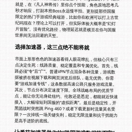
世界间无法回避的天堑。
选择加速器，这三点绝不能将就
市面上形形色色的加速器看得人眼花缭乱，但核心只有三
点决定生死：线路质量、稳定覆盖和专属优化。首先，线
路必须“专”且“广”。普通VPN节点混杂各种流量，游戏数
据被挤在视频下载和网页浏览后排队，毫无优势。你需
要“游戏加速专线”，这条数据高速公路只服务游戏流量。
其次，节点分布决定速度下限。全球战略布局的优质节
点，能让你无论身处纽约、伦敦还是悉尼，都能就近快速
接入，大幅缩短到国服的“虚拟距离”。最后是稳定性，开
黑团战时突然跳 Ping 460？或者下载更新时流量莫名受
限？一次掉线一场关键失利，稳定无限流量和抗干扰能力
是高手进阶的底线。