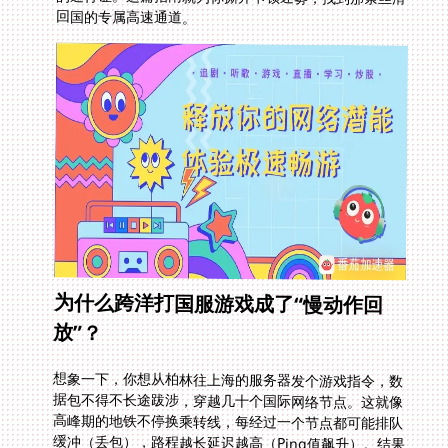
回国的专属高速通道。
为什么跨洋打国服游戏成了“慢动作回
放”？
想象一下，你想从柏林往上海的服务器发个游戏指令，数
据包不得不长途跋涉，穿越几十个国际网络节点。这就像
高峰期的地铁不停换乘转线，每经过一个节点都可能排队
缓冲（丢包），路程越长延迟越高（Ping值飙升）。结果
就是，在《凡人神将传》里你点个技能，角色原地思考几
秒才响应，打副本抢Boss永远慢半拍。更别提那些国服
限定的热门手游或经典端游，比如你在欧洲可以打上古世
纪吗现在？理论上可以打开，但实际体验大概率是“幻灯
片冒险”。没有优化路径，物理延迟就是横亘在你与国服