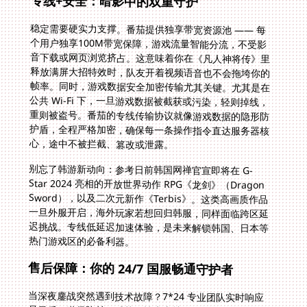
专线+安全：暗影中的双重守护
稳定需要硬实力支撑。番茄提供独享带宽资源池 —— 每
个用户独享100M带宽保障，游戏流量智能分流，不受影
音下载或网页浏览挤占。这意味着你在《凡人神将传》里
释放满屏大招特效时，队友开着视频语音也不会拖垮你的
帧率。同时，游戏数据安全加密传输尤其关键。尤其是在
公共 Wi-Fi 下，一旦游戏数据被截获或污染，轻则掉线，
重则被盗号。番茄的专线传输协议就像游戏数据的隐形防
护盾，全程严格加密，确保每一条操作指令直达服务器核
心，途中不被拦截、篡改或泄露。
别忘了韩游新动向：参考日前韩国网禅官宣即将在 G-
Star 2024 亮相的开放世界动作 RPG《龙剑》（Dragon
Sword），以及二次元新作《Terbis》。这类高画质作品
一旦外服开启，海外玩家若想回归韩服，同样面临跨区延
迟挑战。专线低延迟加速体验，是未来解锁韩国、日本等
热门游戏区的必备利器。
售后保障：你的 24/7 国服畅通守护者
当深夜鏖战突然遇到技术故障？7*24 专业团队实时响应
是最后一道保险丝。番茄的技术支持不只是在线客服回复
模板，而是专业工程师团队快速定位问题。无论是罕见的
线路波动、新游戏的兼容适配，还是复杂的系统环境配
置，都能在短时间内获得有效解决方案，最大限度缩短你