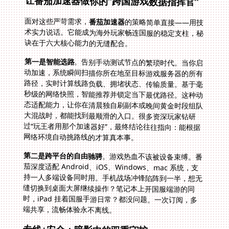
让番茄加速器做你的“跨国游戏数据指挥官”
面对这些严苛需求，
番茄加速器
的策略简单直接——用技
术实力说话。它能成为海外玩家畅连国服的稳定支柱，秘
诀在于六大核心能力的无缝配合。
第一是智能选路
。告别手动测试节点的繁琐时代。当你启
动加速，系统瞬间扫描你所在地至目标游戏服务器的所有
路径，实时计算线路负载、拥堵状态、传输质量。基于毫
秒级的网络快照，智能推荐并锁定当下最优路径。这种动
态适配能力，让你在清晨独自刷副本或晚间黄金时段组队
大混战时，都能找到最顺滑的入口。很多资深玩家钻研
过“玩王者用那个加速器好”，最终结论往往指向：能根据
网络环境自动挑路线的才算真本事。
第二是跨平台的自由驰骋
。游戏热血不该被设备束缚。番
茄深度适配 Android、iOS、Windows、mac 系统，支
持一人多端设备同时用。手机战场冲锋陷阵到一半，想无
缝切换到桌面大屏继续操作？笔记本上开国服端游的同
时，iPad 挂着国服手游日常？都没问题。一次订阅，多
端共享，流畅体验永不离线。