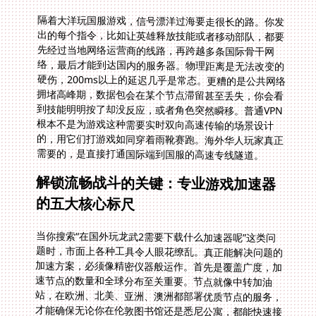
隔着大洋玩国服游戏，信号漂洋过海要走很长的路。你发
出的每个指令，比如让英雄释放技能或者移动部队，都要
先经过当地网络运营商的线路，再跨越多条国际骨干网
络，最后才能到达国内的服务器。物理距离是无法改变的
硬伤，200ms以上的延迟几乎是常态。更糟的是公共网络
拥堵高峰期，数据包会在某个节点滞留甚至丢失，你会看
到技能明明按了却没反应，或者角色突然瞬移。普通VPN
根本不是为游戏这种需要实时双向高速传输的场景设计
的，用它们打游戏如同穿着雨靴赛跑。海外华人玩家真正
需要的，是直接打通国际端到国服的高速专线隧道。
解锁流畅战斗的关键：专业游戏加速器
的五大核心标尺
当你搜索“在国外玩龙武2需要下载什么加速器呢”这类问
题时，市面上各种工具令人眼花缭乱。真正能解决问题的
加速方案，必须像精密仪器般运作。首先是覆盖广度，加
速节点的数量和全球分布至关重要。节点就像中转加油
站，在欧洲、北美、亚洲、澳洲都部署优质节点的服务，
才能确保无论你在伦敦图书馆还是悉尼公寓，都能快速接
入高速通道。其次是路径优化能力，优秀的服务不会让你
在固定线路上龟速移动，它能每秒动态检测全球网络的阻
塞状况，从东京到上海、法兰克福到北京的多条路由中智
能切换到最快的路径，把延迟压到最低，让《魔法门》的