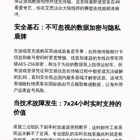
冲。
安全基石：不可忽视的数据加密与隐私
盾牌
在游戏里充值购买英雄或装备是常事，在跨海传输银行卡
信息和账号密码时更需警惕。优质加速器的专线自带军用
级AES-256加密，相当于为你的数据装上防弹运钞车。所
有游戏登录凭证和交易信息在传输过程中都变成无法破解
的乱码，直到安全抵达国内服务器端才解密还原。这堵无
形墙能杜绝黑客在国际路由节点截取敏感数据，让海外用
户远离盗号风险。
当技术故障发生：7x24小时实时支持的
价值
凌晨三点组队下副本时加速器突然断开，这时邮件工单系
统远水解不了近渴。专业团队的实时在线客服此时就是救
命稻草，尤其对欧洲与国内存在时差的留学生群体。优质
售后意味着技术工程师三分钟内定位问题——可能只是某
条新加坡线路异常，随即手动为你切换到洛杉矶的备用线
路。这种响应速度对通宵开荒副本的职业玩家而言，往往