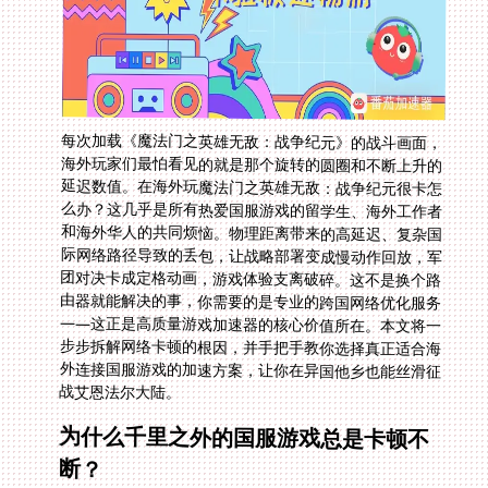
每次加载《魔法门之英雄无敌：战争纪元》的战斗画面，
海外玩家们最怕看见的就是那个旋转的圆圈和不断上升的
延迟数值。在海外玩魔法门之英雄无敌：战争纪元很卡怎
么办？这几乎是所有热爱国服游戏的留学生、海外工作者
和海外华人的共同烦恼。物理距离带来的高延迟、复杂国
际网络路径导致的丢包，让战略部署变成慢动作回放，军
团对决卡成定格动画，游戏体验支离破碎。这不是换个路
由器就能解决的事，你需要的是专业的跨国网络优化服务
——这正是高质量游戏加速器的核心价值所在。本文将一
步步拆解网络卡顿的根因，并手把手教你选择真正适合海
外连接国服游戏的加速方案，让你在异国他乡也能丝滑征
战艾恩法尔大陆。
为什么千里之外的国服游戏总是卡顿不
断？