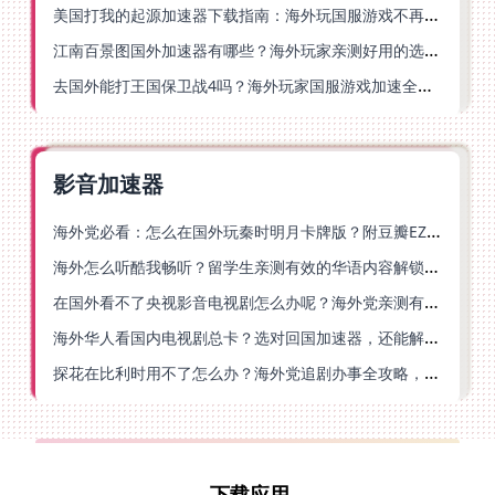
美国打我的起源加速器下载指南：海外玩国服游戏不再卡的终极方案
江南百景图国外加速器有哪些？海外玩家亲测好用的选择与避坑指南
去国外能打王国保卫战4吗？海外玩家国服游戏加速全攻略（附公主连结幻想江湖实测）
影音加速器
海外党必看：怎么在国外玩秦时明月卡牌版？附豆瓣EZCast地区限制破解法
海外怎么听酷我畅听？留学生亲测有效的华语内容解锁指南
在国外看不了央视影音电视剧怎么办呢？海外党亲测有效的回国加速方案
海外华人看国内电视剧总卡？选对回国加速器，还能解决菲律宾打不开反诈中心的问题
探花在比利时用不了怎么办？海外党追剧办事全攻略，选对加速器就够了
下载应用