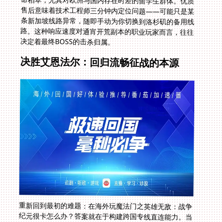
决定着最终BOSS的击杀归属。
决胜艾恩法尔：回归流畅征战的本源
重新回到最初的难题：在海外玩魔法门之英雄无敌：战争
纪元很卡怎么办？答案就在于构建跨国专线直连能力。当
你的英雄释放寒冰魔环时，从点击技能图标到屏幕爆出霜
冻效果的全过程延迟不超过90毫秒；当大天使与骨龙在战
场交锋时，每个翅膀振动的帧率都稳定如本地玩家。这不
仅是技术的胜利，更是每个身处异国他乡玩家应得的公平
体验。打通这道连接故土游戏世界的光纤桥梁，下一个在
跨服战场登顶的传奇指挥官，或许正来自你在伦敦的公寓