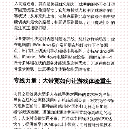
魔法真正指哪打哪。
设备兼容性决定能否随时随地开战。想想这样的场景：你
在电脑前用Windows客户端和朋友约好攻打下个资源
点，出门路上切换到手机继续排兵布阵。支持Android手
机、iPhone、Windows电脑和Mac设备，同时允许一个
账号多终端在线的服务才能满足这种需求。无论在哪款设
备登录游戏，进度和操作体验都能无缝衔接。
专线力量：大带宽如何让游戏体验重生
明日之后这类大型多人在线手游对网络的要求极为严苛。
当你在纽约公寓楼顶用狙击枪瞄准感染者，对方突然卡顿
闪现到面前时，那种崩溃感想必“国外打明日之后加速
器”的玩家都懂。普通加速通道共享带宽就像高峰期的地
铁，人多时谁都动弹不得。而游戏专用线路犹如VIP直达
快车，提供独享100Mbps以上带宽，同时智能分流技术
保证游戏数据包绝对优先传输。这意味着即使室友在4K
看爱奇艺，你在艾恩法尔大陆指挥的狮鹫依然能精准俯