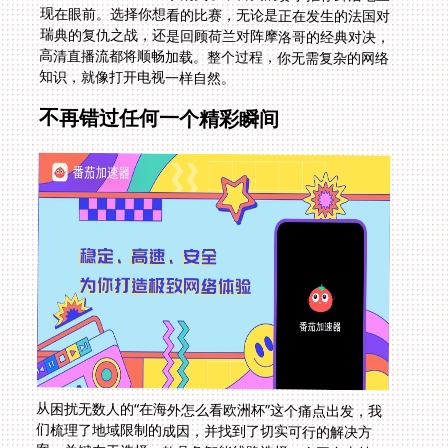
知识，就像打开电视一样自然。
不再错过任何一个精彩瞬间
从困扰无数人的“在海外怎么看欧洲杯”这个痛点出发，我
们梳理了地域限制的成因，并找到了切实可行的解决方
案。关键在于选择一款具备智能线路选择、全平台支持、
无限流量、专线加速且注重安全与服务的专业回国加速
器。它不仅仅是解锁比赛的工具，更是连接你与家乡体育
文化情感的桥梁。从此，无论是NBA的扣篮，欧冠的绝
杀，还是未来世界杯的每一个进球，你都能与国内同步，
在熟悉的解说声中，感受那份最纯粹的激情与快乐。别再