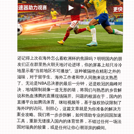
还记得上次在海外怎么看欧洲杯的焦躁吗？明明国内的朋
友们正在群里热火朝天地讨论进球，你的屏幕上却只冷冷
地显示着“当前地区不可播放”。这种被隔绝在精彩之外的
滋味，对于留学生、海外工作者和华人同胞来说太熟悉
了。无论是NBA总决赛的最后一分钟，还是欧冠的巅峰对
决，地域限制就像一道无形的墙，将我们与熟悉的乡音解
说和热血沸腾的直播现场隔开。问题的根源在于，国内的
直播平台如腾讯体育、咪咕视频等，基于版权协议限制了
海外IP的访问。别担心，这篇文章就是为你准备的解决方
案全攻略。我们将一步步拆解，如何借助专业的回国加速
工具，重新无缝接入国内的体育世界，不错过任何一场法
国对瑞典的较量，或是任何让你心潮澎湃的瞬间。