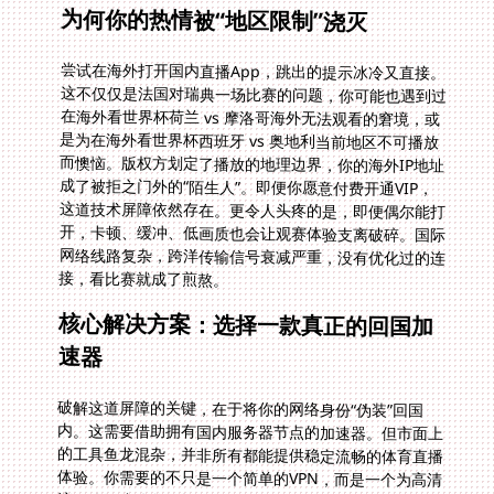
为何你的热情被“地区限制”浇灭
尝试在海外打开国内直播App，跳出的提示冰冷又直接。
这不仅仅是法国对瑞典一场比赛的问题，你可能也遇到过
在海外看世界杯荷兰 vs 摩洛哥海外无法观看的窘境，或
是为在海外看世界杯西班牙 vs 奥地利当前地区不可播放
而懊恼。版权方划定了播放的地理边界，你的海外IP地址
成了被拒之门外的“陌生人”。即便你愿意付费开通VIP，
这道技术屏障依然存在。更令人头疼的是，即便偶尔能打
开，卡顿、缓冲、低画质也会让观赛体验支离破碎。国际
网络线路复杂，跨洋传输信号衰减严重，没有优化过的连
接，看比赛就成了煎熬。
核心解决方案：选择一款真正的回国加
速器
破解这道屏障的关键，在于将你的网络身份“伪装”回国
内。这需要借助拥有国内服务器节点的加速器。但市面上
的工具鱼龙混杂，并非所有都能提供稳定流畅的体育直播
体验。你需要的不只是一个简单的VPN，而是一个为高清
流媒体深度优化的智能网络通道。它需要足够智能，能为
你正在观看的腾讯体育或央视频自动选择最顺畅的线路；
它需要足够稳定，确保在进球的关键时刻画面不会突然卡
住；它更需要足够安全，保护你的观看数据不被窥探。这