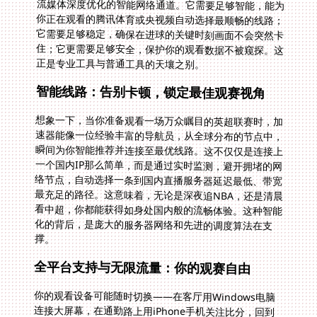
正是专业工具与普通工具的天壤之别。
智能线路：告别卡顿，锁定最佳观赛视角
想象一下，当你准备观看一场万众瞩目的英超联赛时，加
速器能像一位经验丰富的导航员，从全球分布的节点中，
瞬间为你智能推荐并连接至最优线路。这不仅仅是连接上
一个国内IP那么简单，而是通过实时监测，避开拥堵的网
络节点，自动选择一条到国内直播服务器延迟最低、带宽
最充足的路径。这意味着，无论是深夜追NBA，还是清晨
看中超，你都能获得如身处国内般的流畅体验。这种智能
化的背后，是庞大的服务器网络和先进的调度算法在支
撑。
全平台支持与无限流量：你的观赛自由
你的观看设备可能随时切换——在客厅用Windows电脑
连接大屏幕，在通勤路上用iPhone手机关注比分，回到
书房又可能拿起iPad。一个好的加速器应支持Android、
iOS、Windows、macOS全平台，并且允许你在一人多
端设备同时登录使用。这意味着你可以在手机、平板、电
脑甚至电视盒子上无缝衔接观看，账号权益不被冲突。更
重要的是，体育赛事动辄数小时，尤其是像世界杯、欧洲
杯这样的马拉松式观赛，稳定无限的流量保障至关重要。
你不再需要精打细算地担心流量耗尽，可以尽情享受高清