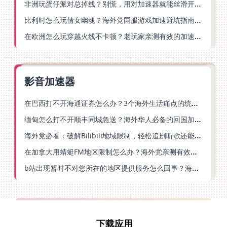
非洲玩蛋仔派对总掉线？别慌，用对加速器就能丝滑开跑！
比利时怎么玩倩女幽魂？海外党国服游戏加速避坑指南（附实测推荐）
在欧洲怎么玩穿越火线不卡顿？老玩家亲测有效的加速器选择指南
影音加速器
在巴西打不开海通证券怎么办？3个海外生活痛点的统一解决方案
缅甸怎么打不开顺丰同城急送？海外华人必备的回国加速指南（附B站会员游戏解决方案）
海外党必看：破解Bilibili地域限制，轻松追剧听歌还能流畅理财的实用指南
在加拿大用蜻蜓FM地区限制怎么办？海外党亲测有效的回国加速方案
b站出现暂时不对您所在的地区提供服务怎么回事？海外党亲测有效的回国加速方案
下载应用