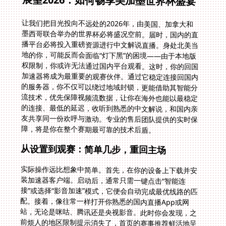
展望2026：如何畅享美加墨世界杯盛宴
让我们把目光投向不远处的2026年，由美国、加拿大和
墨西哥联合举办的世界杯必将盛况空前。届时，国内的直
播平台必将投入重磅资源进行中文解说直播。身处北美当
地的你，可能反而会面临“灯下黑”的困境——由于本地版
权限制，你或许无法通过国内平台观看。这时，你的回国
加速器将成为最重要的观赛伙伴。通过它稳定连接回国内
的服务器，你不仅可以绕过地域封锁，更能借助其智能分
流技术，优先保障视频流数据，让你在海外也能以最稳定
的连接、最低的延迟，收听到熟悉的中文解说，和国内亲
友共享同一份欢呼与激动。专业的售后团队提供的实时保
障，将是你在整个赛期最可靠的技术后盾。
从设置到观赛：简单几步，重回主场
实际操作远比想象中简单。首先，在你的设备上下载并安
装加速器客户端。启动后，通常只需一键点击“智能连
接”或选择“影音加速”模式，它便会自动完成最优线路的匹
配。接着，像往常一样打开你熟悉的国内直播App或网
站，无论是咪咕、腾讯还是央视影音。此时你会发现，之
前烦人的地区限制提示消失了，首页的赛事推荐鲜活地呈
现在眼前。选择你想看的比赛，无论是正在发生的法国对
瑞典的复仇之战，还是回顾荷兰对阵摩洛哥的经典对决，
高清直播流都将顺畅加载。整个过程，你无需复杂的网络