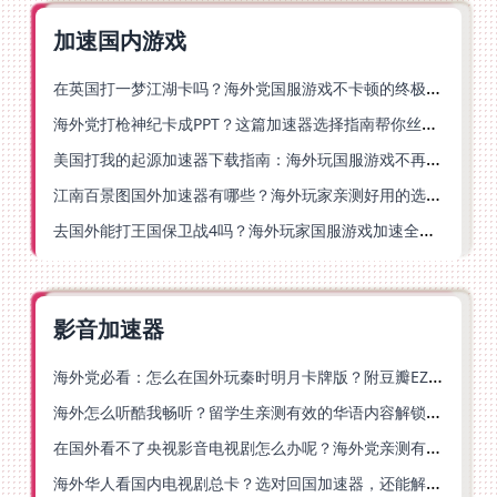
加速国内游戏
在英国打一梦江湖卡吗？海外党国服游戏不卡顿的终极解法
海外党打枪神纪卡成PPT？这篇加速器选择指南帮你丝滑上分
美国打我的起源加速器下载指南：海外玩国服游戏不再卡的终极方案
江南百景图国外加速器有哪些？海外玩家亲测好用的选择与避坑指南
去国外能打王国保卫战4吗？海外玩家国服游戏加速全攻略（附公主连结幻想江湖实测）
影音加速器
海外党必看：怎么在国外玩秦时明月卡牌版？附豆瓣EZCast地区限制破解法
海外怎么听酷我畅听？留学生亲测有效的华语内容解锁指南
在国外看不了央视影音电视剧怎么办呢？海外党亲测有效的回国加速方案
海外华人看国内电视剧总卡？选对回国加速器，还能解决菲律宾打不开反诈中心的问题