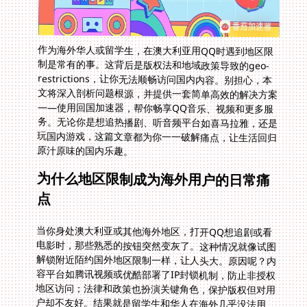
作为海外华人或留学生，在澳大利亚用QQ时遇到地区限
制是常有的事。这背后是版权法和地域政策导致的geo-
restrictions，让你无法顺畅访问国内内容。别担心，本
文将深入剖析问题根源，并提供一套简单高效的解决方案
——使用回国加速器，帮你畅享QQ音乐、视频和更多服
务。无论你是想追热播剧、听音频平台如喜马拉雅，还是
玩国内游戏，这篇文章都为你一一破解痛点，让生活回归
原汁原味的国内乐趣。
为什么地区限制成为海外用户的日常痛
点
当你身处澳大利亚或其他海外地区，打开QQ想追剧或看
电影时，那些熟悉的按钮突然变灰了。这种情况就像试图
解锁附近陌约国外地区限制一样，让人头大。原因呢？内
容平台如腾讯视频或优酷部署了IP封锁机制，防止非授权
地区访问；法律和政策也扮演关键角色，保护版权但对用
户却不友好。结果就是留学生和华人在海外几乎没法用
QQ追《庆余年》或收听荔枝FM这类热播节目。问题不只
影响QQ——如果你好奇“海外可以收听荔枝吗知乎”？答
案往往是no，地域壁垒同样限制了类似喜马拉雅的音频
平台。这种体验糟透了，但别急，解决之道就在选择一款