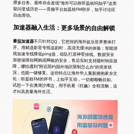
自由滑动。
加速器融入生活：更多场景的自由解锁
番茄加速器
不只针对QQ，它把你的海外娱乐世界整体打
开。用精选影音专线追剧时，高清无缓冲的体验；智能游
戏加速专线降低ping值，组队打原神零掉线。数据安全
加密保障你网购或网银的安全，售后实时支持随时响应故
障，哪怕遇到“附近陌约国外地区限制怎么办”的突发状
况，也能一键修复。这些特点让海外华人重新拥抱家乡文
化：听荔枝FM的评书，上知乎互动，一切都顺畅自如。
试想一下在澳洲沙滩边，用手机看《狂飙》全程流畅，这
才叫高质量海外生活。