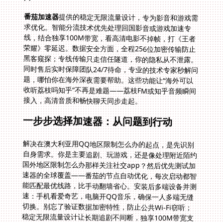
番茄加速器
提供的稳定无限流量设计，专为影音和游戏需
求优化。智能分流技术优先处理回国影音或游戏加速专
线，结合独享100M带宽，看高清电影不掉帧，打《王者
荣耀》零延迟。数据安全方面，全程256位加密传输防止
黑客窥探；专线传输只走信任隧道，你的隐私从不泄露。
同时售后实时保障团队24/7待命，专业的技术专家秒解问
题，哪怕你在海外深夜需要帮助。这些功能让“海外可以
收听荔枝吗知乎”不再是难题——荔枝FM或知乎音频瞬间
接入，高清音质和畅快聊天同步走起。
一步步选择加速器：从问题到行动
解决在澳大利亚用QQ地区限制怎么办的起点，是先识别
自身需求。你是主要追剧、玩游戏，还是像处理附近陌约
国外地区限制怎么办那样关注社交app？然后优先测试加
速器的全球覆盖——番茄的节点自动优化，每次启动都智
能匹配最优线路，比手动翻墙省心。安装后多端设备并测
速：手机看爱奇艺，电脑开QQ音乐，确保一人多端无缝
切换。别忘了验证数据加密特性，防止公共Wi-Fi窃听；
稳定无限流量设计让长期追剧不间断，独享100M带宽支
撑多任务。最终你会发现“海外可以收听荔枝吗知乎”这类
疑问变成历史——音频平台如荔枝FM秒开，知乎讨论区