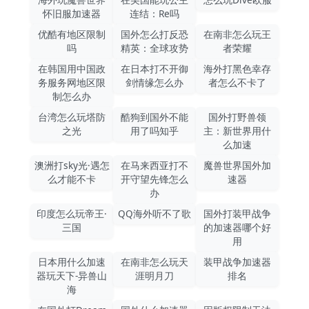
怀旧服加速器
连结：Re吗
优酷有地区限制
国外怎么打反恐
在南非怎么玩王
吗
精英：全球攻势
者荣耀
在韩国用中国政
在日本打不开御
海外打黑色幸存
务服务网地区限
剑情缘怎么办
者怎么不卡了
制怎么办
台湾怎么玩塔防
酷狗到国外不能
国外打野兽领
之光
用了吗知乎
主：新世界用什
么加速
澳洲打sky光·遇怎
在马来西亚打不
魔兽世界国外加
么才能不卡
开守望先锋怎么
速器
办
印度怎么玩帝王·
QQ海外听不了歌
国外打装甲战争
三国
的加速器哪个好
用
日本用什么加速
在南非怎么玩天
装甲战争加速器
器玩天下-异兽山
涯明月刀
排名
海