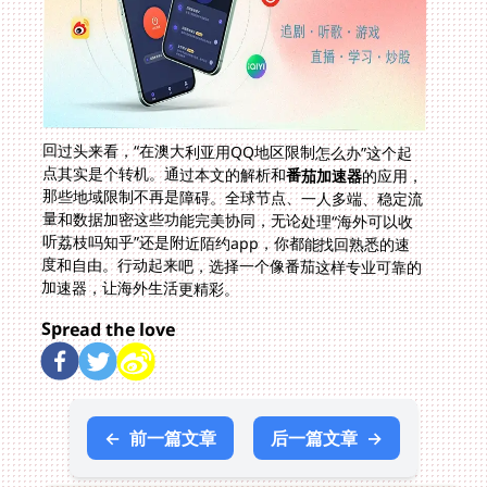
回过头来看，“在澳大利亚用QQ地区限制怎么办”这个起
点其实是个转机。通过本文的解析和
番茄加速器
的应用，
那些地域限制不再是障碍。全球节点、一人多端、稳定流
量和数据加密这些功能完美协同，无论处理“海外可以收
听荔枝吗知乎”还是附近陌约app，你都能找回熟悉的速
度和自由。行动起来吧，选择一个像番茄这样专业可靠的
加速器，让海外生活更精彩。
Spread the love
←
前一篇文章
后一篇文章
→