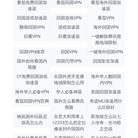
番茄免费回国加
番茄回国VPN
番茄海外回国加
速器
速器
回国游戏加速器
回国游戏VPN
番茄VPN
翻墙回国VPN
游戏加速器
海外回国VPN
归雁VPN
归雁加速器
一键解除腾讯视
频地域限制
回国VPN推荐
回国VPN
一键海外回国VPN
国外如何看国内
回国代理VPN
回国影音加速
视频
CF免费回国游戏
在国外虎牙直播
海外华人翻回国
加速器
地域限制怎么用
内VPN
海外华人必备VPN
华人必备神器
美国回国加速器
番茄回国VPN官网
国外怎么看腾讯
奇迹MU加速用什
视频
么比较好
钢岚国外玩延迟
在意大利用掌上
新加坡怎么玩七
很高怎么办
12333怎么把定位
人传奇：光与暗
修改到中国国内
之交战
海外玩魔兽世界
在美国能玩公主
怎么玩Dive欧服