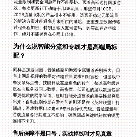
流量限制和安全问题同样不能妥协。顶着高延迟打国服游
戏，每次更新补丁动辄十几GB流量，那些每月10GB、
20GB流量限制的产品根本不够用。选真正稳定无限流量
的解决方案才能避免月末断供的尴尬。更重要是数据传输
过程全程加密。特别是输入账号密码、购买点券这些操
作，绝对不能裸奔在公网上传输。
为什么说智能分流和专线才是高端局标
配？
同样是加速回国，普通线路和游戏专属通道差别极大。日
常上网刷视频的数据对传输质量要求相对宽松，但游戏中
每次鼠标点击、技能释放甚至角色的转向，都以毫秒级速
度在向服务器同步数据。高密度、低延迟的游戏数据包需
要更优质的网络管道。这时智能分流技术的重要性就突显
出来：自动甄别你是在爱奇艺追剧还是在《英雄联盟》打
团战，游戏数据自动走VIP专线保障优先级。普通流量与
游戏流量各行其道互不影响，确保团战关键时刻你的锐雯
连招不卡刀。
售后保障不是口号，实战掉线时才见真章