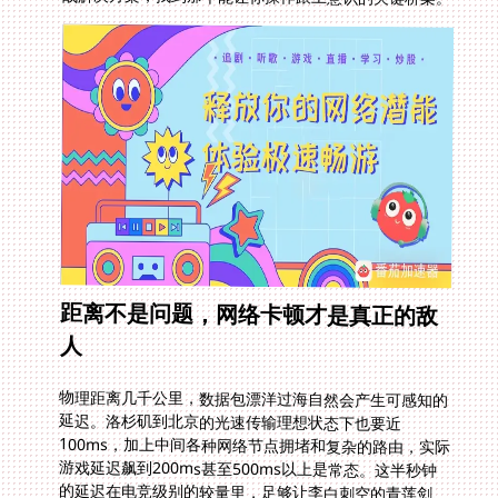
距离不是问题，网络卡顿才是真正的敌
人
物理距离几千公里，数据包漂洋过海自然会产生可感知的
延迟。洛杉矶到北京的光速传输理想状态下也要近
100ms，加上中间各种网络节点拥堵和复杂的路由，实际
游戏延迟飙到200ms甚至500ms以上是常态。这半秒钟
的延迟在电竞级别的较量里，足够让李白刺空的青莲剑、
达摩踢歪的如来神掌。更别提突然的卡顿导致整个团队掉