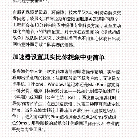
始终处于安全罩中。
而服务保障是最后一环保障。技术团队24小时待命解决突
发问题，凌晨3点在阿拉斯加登陆国服服务器遇到问题？
工程师会在10分钟内响应并提供专业解决方案，甚至主动
优化当地节点的路由配置。对于身在西雅图的《漫威超级
战争》战队队长来说，这意味着再也不用担心比赛日出现
网络意外而导致全队弃赛的遗憾。
加速器设置其实比你想象中更简单
很多海外华人第一次接触加速器都顾虑操作繁琐。实际流
程却出乎意料的轻量：注册账号后下载客户端，无论是安
卓手机、iPhone、Windows笔记本还是MacBook都支持
一键安装。选择目标游戏分区——比如此刻需要加速国服
《鸣潮》或国服《公主连结：Re》，系统自动推荐此时
最优的路径节点。点击加速按钮，只需三秒即可完成专线
部署。当你在波士顿连上番茄加速后打开《漫威超级战
争》，进入游戏时的Ping值检测会从红色240ms变成绿
色90ms，那种顺畅的感觉会让你瞬间理解什么叫“专业的
事交给专业工具”。