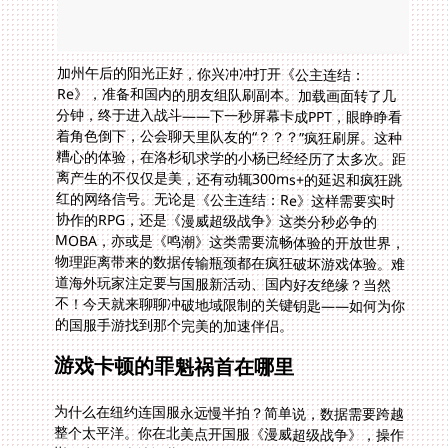
加州午后的阳光正好，你兴冲冲打开《公主连结：
Re》，准备和国内的朋友组队刷副本。加载画面转了几
分钟，终于进入战斗——下一秒屏幕卡成PPT，眼睁睁看
着角色倒下，公会聊天里队友的“？？？”疯狂刷屏。这种
糟心的体验，在洛杉矶求学的小杨已经经历了太多次。距
离产生的不仅仅是美，还有动辄300ms+的延迟和疯狂跳
红的网络信号。无论是《公主连结：Re》这样需要实时
协作的RPG，还是《漫威超级战争》这类分秒必争的
MOBA，亦或是《鸣潮》这类需要流畅体验的开放世界，
物理距离带来的数据传输瓶颈都在疯狂破坏游戏体验。难
道海外玩家注定要与国服新活动、国内好友绝缘？当然
不！今天就来聊聊冲破地域限制的关键钥匙——如何为你
的国服手游找到那个完美的加速伴侣。
游戏卡顿的罪魁祸首在哪里
为什么在纽约连国服永远慢半拍？简单说，数据需要跨越
整个太平洋。你在北美点开国服《漫威超级战争》，操作
指令先跑到当地运营商，再经过层层国际节点接力传输，
最后抵达上海或广州的服务器。这条路径长且不稳定，碰
上晚高峰就像堵在405高速上。公共网络的拥挤信道要处
理海量普通数据，游戏这种需要低延迟高优先级的指令常
常被挤到末尾。洛杉矶玩家小张就曾吐槽，在美服玩《鸣
潮》丝滑流畅，但只要切回国服角色，角色技能释放后总