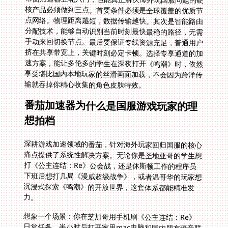
输就吞掉你精心收集的角色皮肤特效。
番茄加速器为什么是国服游戏玩家的理
想拍档
深耕游戏加速领域的番茄，针对海外玩家回归国服的核心
痛点提供了系统性解决方案。无论你是圣地亚哥的学生想
打《公主连结：Re》公会战，还是休斯顿工作的程序员
下班后想打几局《漫威超级战争》，或者温哥华的玩家想
沉浸式探索《鸣潮》的开放世界，这套体系都能精准发
力。
想象一个场景：你在芝加哥用手机刷《公主连结：Re》
日常任务，半小时后打开家里mac电脑和国内朋友语音联
机《鸣潮》，期间平板上还在用腾讯视频追着国内独播的
动漫。番茄的多终端兼容特性让你所有设备无缝接轨。系
统后台持续优化数据传输路径，当你切换到对网络更敏感
的《漫威超级战争》时，它会自动将流量调度至更稳定的
低延迟专线。这种动态调度让你全程无感知地享受最佳状