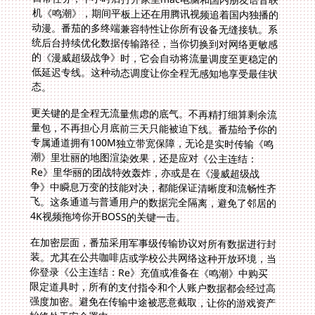
态。
更关键的是全程无流量焦虑的底气。不再精打细算剩余流
量包，不再担心月底前三天只能被迫下线。番茄给予你的
专属通道拥有100M独立带宽保障，无论是实时传输《鸣
潮》里壮丽的地图渲染效果，还是应对《公主连结：
Re》里华丽的团战特效轰炸，亦或是在《漫威超级战
争》中瞬息万变的技能对决，都能保证清晰度和流畅性齐
飞。这条通道与普通用户的数据完全隔离，避免了邻居的
4K视频拖垮你开BOSS的关键一击。
在加密层面，番茄采用军事级传输协议对所有数据进行封
装。尤其在公共咖啡店或学校公共网络这种开放环境，当
你登录《公主连结：Re》充值或准备在《鸣潮》中购买
限定道具时，所有的支付指令和个人账户数据都会经过高
强度加密。避免在传输中途被恶意截取，让你的游戏资产