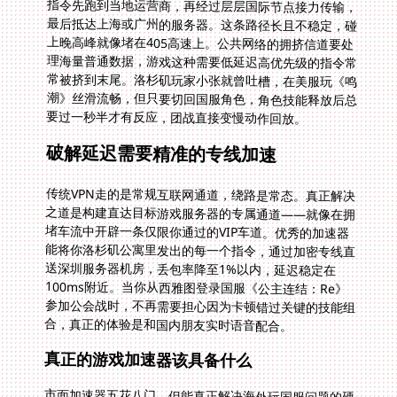
要过一秒半才有反应，团战直接变慢动作回放。
破解延迟需要精准的专线加速
传统VPN走的是常规互联网通道，绕路是常态。真正解决
之道是构建直达目标游戏服务器的专属通道——就像在拥
堵车流中开辟一条仅限你通过的VIP车道。优秀的加速器
能将你洛杉矶公寓里发出的每一个指令，通过加密专线直
送深圳服务器机房，丢包率降至1%以内，延迟稳定在
100ms附近。当你从西雅图登录国服《公主连结：Re》
参加公会战时，不再需要担心因为卡顿错过关键的技能组
合，真正的体验是和国内朋友实时语音配合。
真正的游戏加速器该具备什么
市面加速器五花八门，但能真正解决海外玩国服问题的硬
核产品必须做到三点。首要条件必须是全球覆盖的优质节
点网络。物理距离越短，数据传输越快。其次是智能路由
分配技术，能够自动识别当前时刻最快最稳的路径，无需
手动来回切换节点。最后要保证专线资源充足，普通用户
挤在共享带宽上，关键时刻必定卡顿。选择专享通道的加
速方案，能让多伦多的学生在深夜打开《鸣潮》时，依然
享受堪比国内本地玩家的丝滑画面加载，不会因为跨洋传