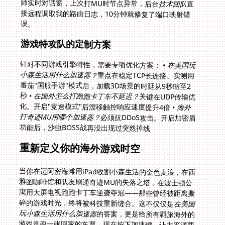
师实时对话窗，上次打MU时节点异常，后台
技术团队
直
接远程调取我的路由日志，10分钟就修复了端口映射错
误。
游戏特攻队的定制方案
针对不同游戏引擎特性，需要专项优化方案： •
在美国玩
小森生活用什么加速器？
重点在稳定TCP长连接。实测用
番茄"国服手游"模式后，加载3D场景的时延从9秒缩至2
秒 •
在国外怎么打跑跑卡丁车不延迟？
关键在UDP传输优
化。开启"竞速模式"后漂移触控响应速度提升4倍 •
海外
打奇迹MU用哪个加速器？
必须抗DDoS攻击。开启加密盾
功能后，沙虫BOSS战再没出现过突然掉线
重新定义你的海外游戏时空
当你在迈阿密海滩用iPad收割小森生活的金色麦浪，在西
雅图咖啡馆和队友刷通奇迹MU的失落之塔，在波士顿公
寓用大屏电视跑跑卡丁车逆袭夺冠——那些曾经被距离撕
碎的游戏时光，终将被科技重新缝合。这不仅仅是
在美国
玩小森生活用什么加速器
的答案，更是给所有羁旅海外的
游戏灵魂一张回家的车票。现在按下加速键，让太平洋两