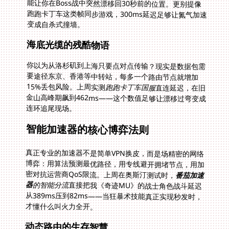
变成自杀式撞墙。
海底光缆的残酷物语
你以为从洛杉矶到上海只要点对点传输？现实是数据包需
要途径东京、香港等中转站，每多一个路由节点就增加
15%丢包风险。上周实测
跑跑卡丁车国服
直连延迟，在旧
金山高峰期飙到462ms——这个数值足够让漂移过弯变成
连环追尾现场。
智能加速器的核心博弈法则
真正专业的加速器不是简单VPN换皮，而是场精密的网络
博弈：用算法预测最优路径，用专线避开拥堵节点，用加
密对抗运营商QoS限流。上周在奥斯汀测试时，
番茄加速
器
的智能分流
直接把我《奇迹MU》的战士角色战斗延迟
从389ms压到82ms——当狂暴术技能真正实现秒发时，
才懂什么叫火力全开。
动态路由的生存智慧