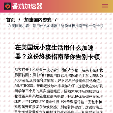
番茄加速器
首页
加速国内游戏
在美国玩小森生活用什么加速器？这份终极指南帮你告别卡顿
在美国玩小森生活用什么加速
器？这份终极指南帮你告别卡顿
深夜打开手机想收一波小森生活的农作物，结果卡在加载
界面转圈；周末约好和国内好友开黑跑跑卡丁车，却因为
400ms延迟总在弯道翻车；好不容易登录童年回忆奇迹
MU打BOSS，技能还没放出来就被秒了…这是我在洛杉矶
留学第三个月的真实崩溃经历。隔着太平洋玩国服游戏，
物理距离和高墙阻拦就像两把锁，把流畅体验锁死在国境
线内。当TCP协议的脆弱性撞上跨洋数据传输，丢包率和
延迟飙升直接谋杀游戏快感。别急着摔键盘，这篇指南正
是为海外党量身定制的加速器生存手册——从底层原理到
实战方案，手把手带你在美国玩小森生活也能丝滑种田，