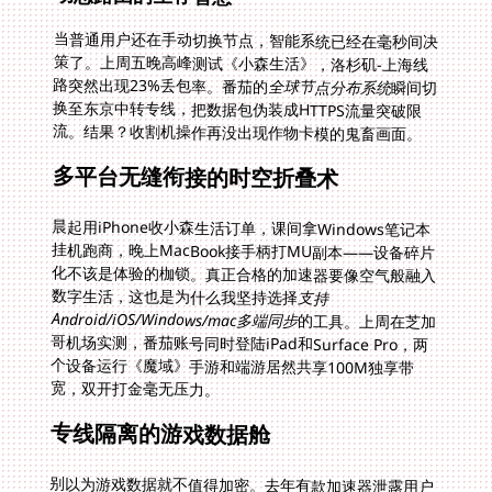
当普通用户还在手动切换节点，智能系统已经在毫秒间决
策了。上周五晚高峰测试《小森生活》，洛杉矶-上海线
路突然出现23%丢包率。番茄的
全球节点分布系统
瞬间切
换至东京中转专线，把数据包伪装成HTTPS流量突破限
流。结果？收割机操作再没出现作物卡模的鬼畜画面。
多平台无缝衔接的时空折叠术
晨起用iPhone收小森生活订单，课间拿Windows笔记本
挂机跑商，晚上MacBook接手柄打MU副本——设备碎片
化不该是体验的枷锁。真正合格的加速器要像空气般融入
数字生活，这也是为什么我坚持选择
支持
Android/iOS/Windows/mac多端同步
的工具。上周在芝加
哥机场实测，番茄账号同时登陆iPad和Surface Pro，两
个设备运行《魔域》手游和端游居然共享100M独享带
宽，双开打金毫无压力。
专线隔离的游戏数据舱
别以为游戏数据就不值得加密。去年有款加速器泄露用户
《剑网3》登录信息导致盗号事件闹得沸沸扬扬。专业解