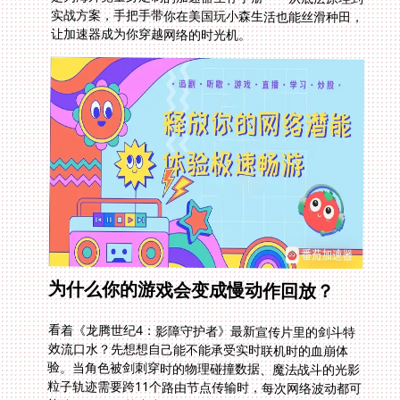
让加速器成为你穿越网络的时光机。
为什么你的游戏会变成慢动作回放？
看着《龙腾世纪4：影障守护者》最新宣传片里的剑斗特
效流口水？先想想自己能不能承受实时联机时的血崩体
验。当角色被剑刺穿时的物理碰撞数据、魔法战斗的光影
粒子轨迹需要跨11个路由节点传输时，每次网络波动都可
能让你在Boss战中突然漂移回30秒前的位置。更别提像
跑跑卡丁车这类帧同步游戏，300ms延迟足够让氮气加速