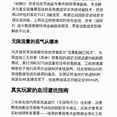
决方案应该像番茄这样采用
数据安全加密传输
技术：把游
戏UDP包封装在TLS1.3隧道里，再通过
回国影音游戏双专
线
分流传输。上周在迈阿密测试时抓包发现，所有《崩坏
3》战斗数据都被转成金融级加密流，黑客连数据类型都
解析不出来。
无限流量的底气从哪来
玩开放世界游戏最怕突然弹窗提示"流量配额已耗尽"。当
我连续三天挂着《原神》用番茄的
稳定无限流量
功能跑图
测试，累计消耗327GB流量却没有丝毫限速。工程师透露
秘密在于他们采用企业级BGP多线架构，结合智能QoS把
游戏数据包优先级调到最高。实测证明
海外打奇迹MU
时
就算在4K直播背景下，技能释放延迟仍稳定在90ms内。
真实玩家的血泪避坑指南
三年前在纽约用某加速器打《天涯明月刀》论剑赛，决赛
圈突然断连导致账号掉段的阴影至今难忘。后来才懂
售后
实时保障
有多重要——现用的番茄每次故障都会弹出工程