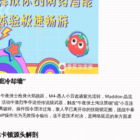
能冷却墙”
午夜侠士枪身火焰跳跃，M4-愚人小丑诡谲紫光流转，Maddox-晶流
活动中激烈争夺这些传说级武器，触发“午夜侠士淘汰禁锢”或“小丑连
离破碎。操作指令漂洋过海，敌人早已离开你的技能锁定圈，团战中暴
VP操作沦为无效指令输出，这不是技术对决，是网络延迟的单方面虐
戏卡顿源头解剖