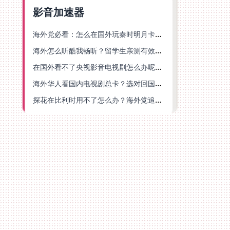
影音加速器
海外党必看：怎么在国外玩秦时明月卡牌版？附豆瓣EZCast地区限制破解法
海外怎么听酷我畅听？留学生亲测有效的华语内容解锁指南
在国外看不了央视影音电视剧怎么办呢？海外党亲测有效的回国加速方案
海外华人看国内电视剧总卡？选对回国加速器，还能解决菲律宾打不开反诈中心的问题
探花在比利时用不了怎么办？海外党追剧办事全攻略，选对加速器就够了