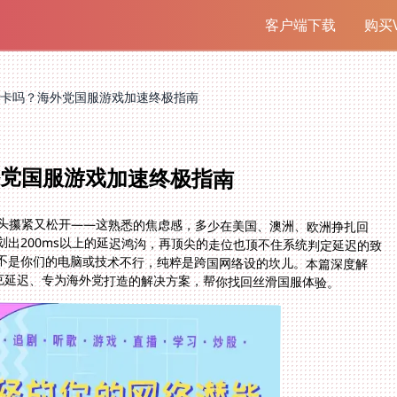
客户端下载
购买V
卡吗？海外党国服游戏加速终极指南
外党国服游戏加速终极指南
头攥紧又松开——这熟悉的焦虑感，多少在美国、澳洲、欧洲挣扎回
出200ms以上的延迟鸿沟，再顶尖的走位也顶不住系统判定延迟的致
不是你们的电脑或技术不行，纯粹是跨国网络设的坎儿。本篇深度解
专克延迟、专为海外党打造的解决方案，帮你找回丝滑国服体验。