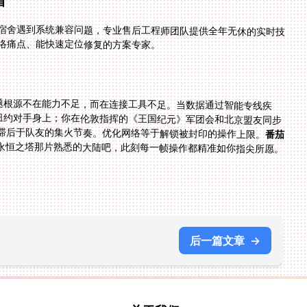
宿舍遇到系统兼容问题，专业售后工程师团队提供全年无休的实时技
络痛点、能快速定位修复的方案专家。
问题根源不在能力不足，而在连接工具不足。当数据通过智能专线疾
纽约对手身上；你在伦敦指挥的《王国纪元》军团会和北京盟友同步
滞后于队友的集火节奏。优化网络等于解锁被封印的操作上限。
番茄
永恒之塔那片熟悉的大陆吧，此刻每一帧操作都精准如你指尖所愿。
后一篇文章
→