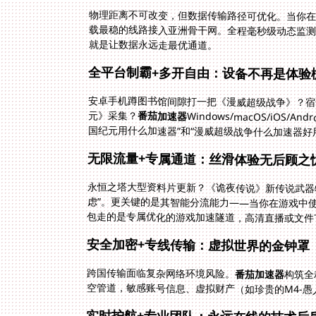
物理距离不可改变，但数据传输路径可优化。当你在
载最稳的线路接入亚洲骨干网。全程毫秒级动态监测
就是让数据永远走最优通道。
全平台制霸+多开自由：设备不再是体验
安卓手机蹲图书馆间隙打一把《漫威超级战争》？宿舍
元》采集？
番茄加速器
Windows/macOS/iO
国纪元用什么加速器”和“漫威超级战争什么加速器好
无限流量+专属通道：丝滑体验无后顾之
永恒之塔大型资料片更新？《诡夜传说》新传说武器
包走的是专属优化的游戏加速隧道，高清直播或文件
安全加密+专线传输：虚拟世界的金钟罩
跨国传输面临复杂网络环境风险。
番茄加速器
构筑全
空管道，敏感账号信息、虚拟财产（如珍贵的M4-
实时护航+专业团队：永远在线的技术后