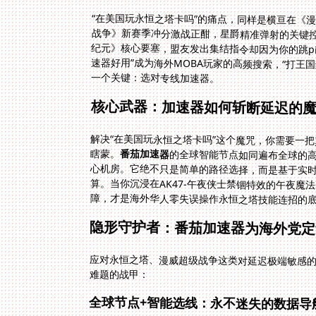
“在美国玩永恒之塔卡吗”的痛点，同样是横亘在《
战争》新赛季冲分激战正酣，星爵精准弹射的关键
纪元》核心要塞，盟友发出集结指令却因为你的跳pi
速器好用”成为海外MOBA玩家的高频搜索，“打王
一个关键：选对专线加速器。
核心武器：加速器如何斩断延迟的
解决“在美国玩永恒之塔卡吗”这个魔咒，你需要一
瞎蒙。
番茄加速器
的全球智能节点如同遍布全球的
心机房。它绝不只是简单的路径选择，
算。当你沉浸在AK47-午夜侠士禁
障，才是海外华人零失误操作永恒之塔技能连招的
隐形守护者：番茄加速器为海外党定
应对永恒之塔、漫威超级战争这类对延迟极端敏感
难题的战甲：
全球节点+智能选线：永不迷失的数据导