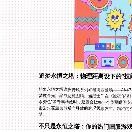
追梦永恒之塔：物理距离设下的“技
想象永恒之塔诡夜传说系列武器绚丽登场——AK47-
梦魇金光汇聚成恶魔图腾。当战士们在《诡夜传说》
杀变色”等专属特效时，延迟会让每一个华丽瞬间支
击丢失甚至技能反向释放的窘况频频发生。精准的P
杀。
不只是永恒之塔：你的热门国服游