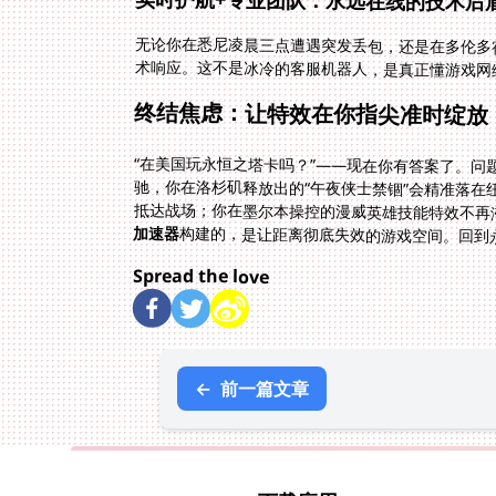
无论你在悉尼凌晨三点遭遇突发丢包，还是在多伦多
术响应。这不是冰冷的客服机器人，是真正懂游戏网
终结焦虑：让特效在你指尖准时绽放
“在美国玩永恒之塔卡吗？”——现在你有答案了。
驰，你在洛杉矶释放出的“午夜侠士禁锢”会精准落在
抵达战场；你在墨尔本操控的漫威英雄技能特效不再
加速器
构建的，是让距离彻底失效的游戏空间。回到
Spread the love
←
前一篇文章