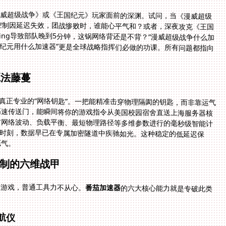
漫威超级战争》或《王国纪元》玩家面前的深渊。试问，当《漫威超级
控制因延迟失效，团战惨败时，谁能心平气和？或者，深夜攻克《王国
ng导致部队晚到5分钟，这锅网络背还是不背？“漫威超级战争什么加
国纪元用什么加速器”更是全球战略指挥们必做的功课。所有问题都指向
魔法藤蔓
把真正专业的“网络钥匙”。一把能精准击穿物理隔阂的钥匙，而非靠运气
高速传送门，能瞬间将你的游戏指令从美国校园宿舍直送上海服务器核
而是基于实时网络波动、负载平衡、最短物理路径等多维参数进行的毫秒级智能计
锢特效的午夜魔法时刻，数据早已在专属加密隧道中疾驰如光。这种稳定的低延迟保
底气。
制的六维战甲
的游戏，普通工具力不从心。
番茄加速器
的六大核心能力就是专破此类
航仪