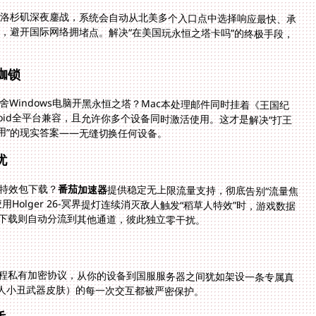
洛杉矶深夜鏖战，系统会自动从北美多个入口点中选择响应最快、承
，避开国际网络拥堵点。解决“在美国玩永恒之塔卡吗”的终极手段，
枷锁
Windows电脑开黑永恒之塔？Mac本处理邮件同时挂着《王国纪
S/Android全平台兼容，且允许你多个设备同时激活使用。这才是解决“打王
用”的现实答案——无缝切换任何设备。
忧
特效包下载？
番茄加速器
提供稳定无上限流量支持，彻底告别“流量焦
虑”。更关键的是其智能分流能力——当你在游戏中使用Holger 26-冥界提灯连续消灭敌人触发“稻草人特效”时，游戏数据
下载则自动分流到其他通道，彼此独立零干扰。
程私有加密协议，从你的设备到国服服务器之间犹如架设一条专属真
愚人小丑武器皮肤）的每一次交互都被严密保护。
盾