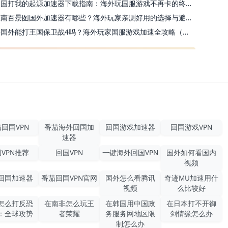
美国打我的起源加速器下载指南：海外玩国服游戏不再卡的终极方案
江南百景图国外加速器有哪些？海外玩家亲测好用的选择与避坑指南
去国外能打王国保卫战4吗？海外玩家国服游戏加速全攻略（附公主连结幻想江湖实测）
回国VPN
番茄海外回国加
回国游戏加速器
回国游戏VPN
速器
VPN推荐
回国VPN
一键海外回国VPN
国外如何看国内
视频
回国加速器
番茄回国VPN官网
国外怎么看腾讯
奇迹MU加速用什
视频
么比较好
怎么打反恐
在南非怎么玩王
在韩国用中国政
在日本打不开御
：全球攻势
者荣耀
务服务网地区限
剑情缘怎么办
制怎么办