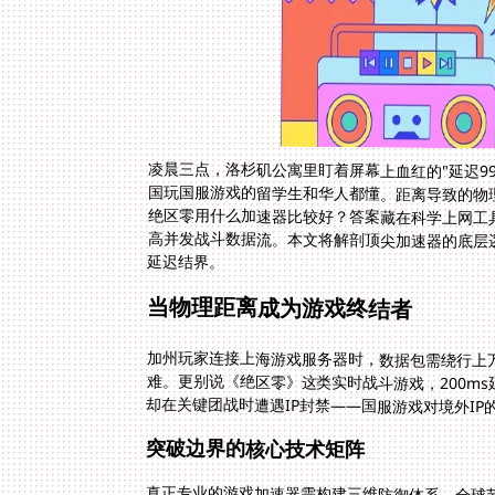
凌晨三点，洛杉矶公寓里盯着屏幕上血红的"延迟99
国玩国服游戏的留学生和华人都懂。距离导致的物
绝区零用什么加速器比较好？答案藏在科学上网工
高并发战斗数据流。本文将解剖顶尖加速器的底层
延迟结界。
当物理距离成为游戏终结者
加州玩家连接上海游戏服务器时，数据包需绕行上
难。更别说《绝区零》这类实时战斗游戏，200m
却在关键团战时遭遇IP封禁——国服游戏对境外IP
突破边界的核心技术矩阵
真正专业的游戏加速器需构建三维防御体系。全球