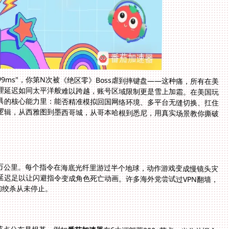
9ms"，你第N次被《绝区零》Boss虐到摔键盘——这种痛，所有在美
理延迟如同太平洋般难以跨越，账号区域限制更是雪上加霜。在美国玩
具的核心能力里：能否精准模拟回国网络环境、多平台无缝切换、扛住
逻辑，从西雅图到墨西哥城，从哥本哈根到悉尼，用真实场景教你撕破
万公里。每个指令在海底光纤里游过半个地球，动作游戏变成慢镜头灾
s延迟足以让闪避指令变成角色死亡动画。许多海外党尝试过VPN翻墙，
的绞杀从未停止。
节点分布是根基，例如