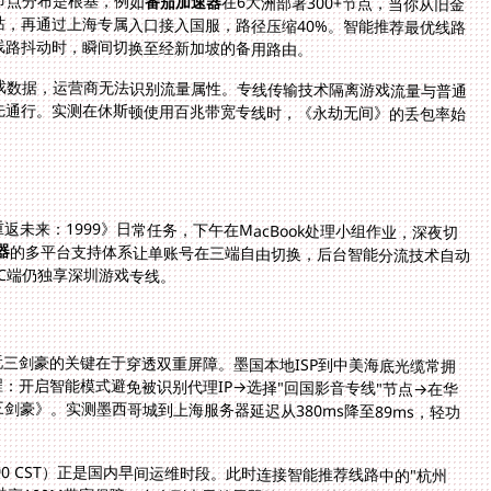
番茄加速器
在6大洲部署300+节点，当你从旧金
山启动《原神》，系统自动将流量导引至东京中转站，再通过上海专属入口接入国服，路径压缩40%。智能推荐最优线路
线路抖动时，瞬间切换至经新加坡的备用路由。
包游戏数据，运营商无法识别流量属性。专线传输技术隔离游戏流量与普通
先通行。实测在休斯顿使用百兆带宽专线时，《永劫无间》的丢包率始
未来：1999》日常任务，下午在MacBook处理小组作业，深夜切
器
的多平台支持体系让单账号在三端自由切换，后台智能分流技术自动
C端仍独享深圳游戏专线。
三剑豪的关键在于穿透双重屏障。墨国本地ISP到中美海底光缆常拥
：开启智能模式避免被识别代理IP→选择"回国影音专线"节点→在华
三剑豪》。实测墨西哥城到上海服务器延迟从380ms降至89ms，轻功
:00 CST）正是国内早间运维时段。此时连接智能推荐线路中的"杭州
独享100M带宽保障，多人副本里放无双技不再有技能前摇卡顿的尴