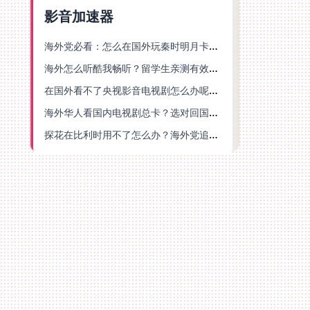
影音加速器
海外党必看：怎么在国外玩秦时明月卡牌版？附豆瓣EZCast地区限制破解法
海外怎么听酷我畅听？留学生亲测有效的华语内容解锁指南
在国外看不了央视影音电视剧怎么办呢？海外党亲测有效的回国加速方案
海外华人看国内电视剧总卡？选对回国加速器，还能解决菲律宾打不开反诈中心的问题
探花在比利时用不了怎么办？海外党追剧办事全攻略，选对加速器就够了