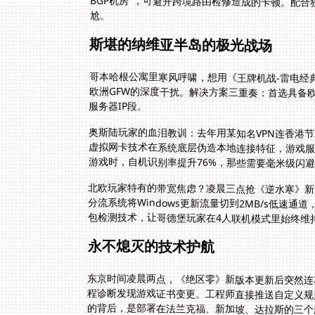
尬。
斯堪的纳维亚半岛的极光战场
哥本哈根公寓里寒风呼啸，想用《王牌机战-雷电经
欧洲GFW的深度干扰。解决方案三重奏：首选具备
服务器IP段。
奥斯陆玩家的血泪教训：去年用某知名VPN连香港节
游戏时，自机识别率提升76%，那些需要毫米级闪
北欧玩家特有的带宽焦虑？凌晨三点抢《逆水寒》新
分流系统将Windows更新流量切到2MB/s低速通
包检测技术，让哥德堡玩家在4人联机模式里始终维持
永不熄灭的技术护航
东京时间凌晨两点，《绝区零》新版本更新后突然连
的背后，是部署在法兰克福、新加坡、达拉斯的三个