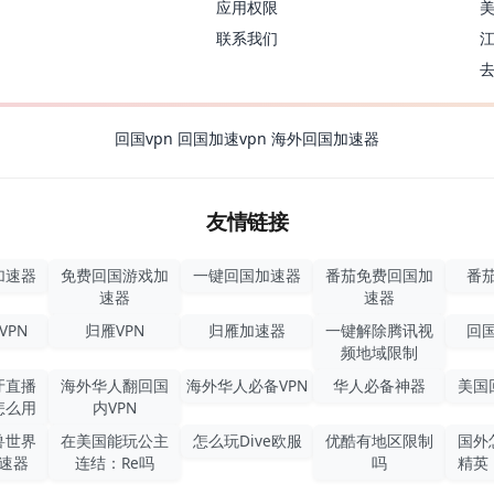
应用权限
联系我们
回国vpn
回国加速vpn
海外回国加速器
友情链接
加速器
免费回国游戏加
一键回国加速器
番茄免费回国加
番茄
速器
速器
VPN
归雁VPN
归雁加速器
一键解除腾讯视
回国
频地域限制
牙直播
海外华人翻回国
海外华人必备VPN
华人必备神器
美国
怎么用
内VPN
兽世界
在美国能玩公主
怎么玩Dive欧服
优酷有地区限制
国外
速器
连结：Re吗
吗
精英