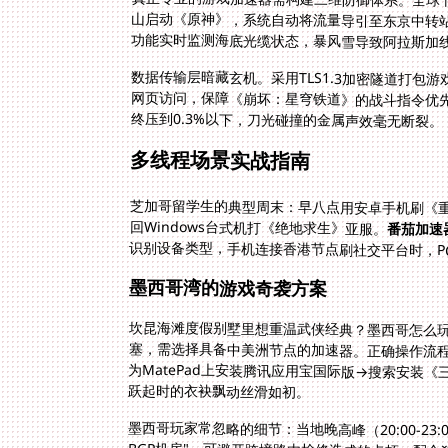
功能实时监测海底光缆状态，暴风雪导致阿拉斯加
数据传输层暗藏玄机。采用TLS1.3加密隧道打
网页访问，保障《崩坏：星穹铁道》的战斗指令优
终压到0.3%以下，刀光碰撞的金属声效毫无断裂。
多线程场景实战指南
芝加哥留学生的典型周末：早八点用安卓手机刷《重返
回Windows台式机打《绝地求生》亚服。
番茄加速
识别设备类型，手机连接香港节点刷社交平台时，P
墨西哥湾的游戏奇袭方案
坎昆海滩度假别墅里想重温武侠经典？墨西哥怎么玩
塞，需选择具备中美洲节点的加速器。正确操作流程
为MatePad上安装腾讯应用宝国际版→搜索安装《
跃起时的衣袂飘动丝滑如初。
墨西哥玩家常忽略的细节：当地晚高峰（20:00-23
BGP机房"，可避开跨境路由检修造成的卡顿。配合