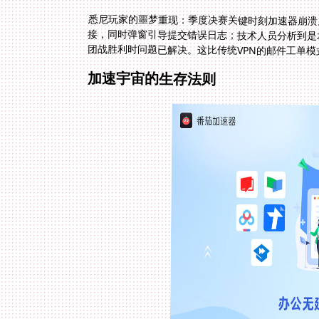
悉尼玩家的噩梦重现：季度决赛关键时刻加速器崩溃
接，同时弹窗引导提交错误日志；技术人员分析到是本
团战胜利时问题已解决。这比传统VPN的邮件工单模
加速宇宙的生存法则