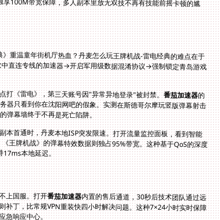
典》重温童年街机厅热血？丹麦怎么玩王牌机战-雷电经典的难点在于
欧中直连专线的加速器→开启军用级数据混淆协议→强制锁定青岛游戏
点打《雷电》，第三天账号因"异常异地登录"被封禁。
番茄加速器
的
虚拟网卡技术在系统底层伪造本地连接特征，游戏服务器只看到你在沈阳网吧的假象。实测在斯德哥尔摩玩竖版弹幕射击
避的弹幕墙终于不再是死亡陷阱。
副本首通时，丹麦本地ISP突发限速。打开流量监控面板，看到智能
道，《王牌机战》的弹幕特效数据则独占95%带宽。这种基于QoS的深度
17ms本地延迟。
不上国服。打开
番茄加速器
内置的售后通道，30秒后技术团队通过远
程诊断发现游戏证书变更。工程师直接推送自定义规则补丁，比常规VPN重装快四小时解决问题。这种7×24小时实时保障
应急响应中心。