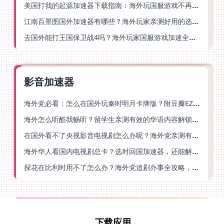
美国打我的起源加速器下载指南：海外玩国服游戏不再卡的终极方案
江南百景图国外加速器有哪些？海外玩家亲测好用的选择与避坑指南
去国外能打王国保卫战4吗？海外玩家国服游戏加速全攻略（附公主连结幻想江湖实测）
影音加速器
海外党必看：怎么在国外玩秦时明月卡牌版？附豆瓣EZCast地区限制破解法
海外怎么听酷我畅听？留学生亲测有效的华语内容解锁指南
在国外看不了央视影音电视剧怎么办呢？海外党亲测有效的回国加速方案
海外华人看国内电视剧总卡？选对回国加速器，还能解决菲律宾打不开反诈中心的问题
探花在比利时用不了怎么办？海外党追剧办事全攻略，选对加速器就够了
下载应用