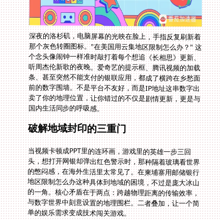
深夜的洛杉矶，电脑屏幕的光映在脸上，手指反复刷新着
那个灰色转圈图标。"在美国用云集地区限制怎么办？" 这
个念头像闹钟一样准时敲打着每个想追《长相思》更新、
听周杰伦新歌的夜晚。爱奇艺的提示框、腾讯视频的加载
条、甚至突然不能支付的银联应用，都成了横跨在乡愁面
前的数字围墙。不是平台不友好，而是IP地址这串数字出
卖了你的地理位置，让你错过的不仅是剧情更新，更是与
国内生活同步的呼吸感。
破解地域封印的三重门
当视频卡顿成PPT里的连环画，游戏里的英雄一步三回
头，想打开网银却弹出红色警示时，那种隔着玻璃看世界
的憋闷感，在海外生活里太常见了。在柬埔寨用邮储银行
地区限制怎么办这种具体到地域的困境，不过是庞大冰山
的一角。核心矛盾在于两点：跨越物理距离的传输效率，
与数字世界中刻意设置的地理围栏。二者叠加，让一个简
单的娱乐需求变成技术闯关游戏。