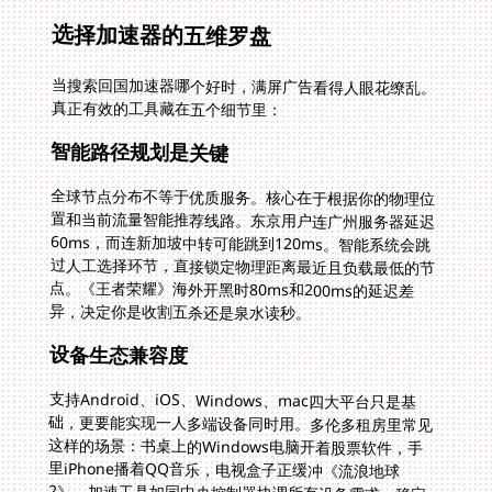
选择加速器的五维罗盘
当搜索回国加速器哪个好时，满屏广告看得人眼花缭乱。
真正有效的工具藏在五个细节里：
智能路径规划是关键
全球节点分布不等于优质服务。核心在于根据你的物理位
置和当前流量智能推荐线路。东京用户连广州服务器延迟
60ms，而连新加坡中转可能跳到120ms。智能系统会跳
过人工选择环节，直接锁定物理距离最近且负载最低的节
点。《王者荣耀》海外开黑时80ms和200ms的延迟差
异，决定你是收割五杀还是泉水读秒。
设备生态兼容度
支持Android、iOS、Windows、mac四大平台只是基
础，更要能实现一人多端设备同时用。多伦多租房里常见
这样的场景：书桌上的Windows电脑开着股票软件，手
里iPhone播着QQ音乐，电视盒子正缓冲《流浪地球
2》。加速工具如同中央控制器协调所有设备需求，稳定