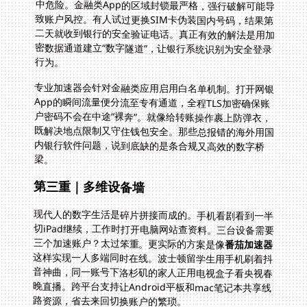
行为。
专业加速器会针对金融类应用启用白名单机制。打开网银
App的瞬间流量便分流至专有通道，全程TLS加密确保账
户密码不会在中途“裸奔”。就像给转账操作裹上防弹衣，
既解决地点限制又守住钱包安全。那些总报错的海外用国
内银行软件问题，说到底缺的是条合规又高效的数字桥
梁。
第三重｜多维设备墙
现代人的数字生活是碎片拼接而成的。手机看剧看到一半
切iPad继续，工作时打开电脑网站查资料。三台设备需要
三个加速账户？太过笨重。更实际的方案是像
番茄加速器
这样实现一人多端同时在线。波士顿留学生用手机刷着抖
音神曲，同一账号下洛杉矶的家人正用电视盒子看央视春
晚直播。跨平台支持让Android平板和mac笔记本共享线
路资源，省去来回切换账户的繁琐。