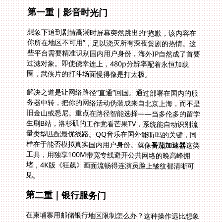
第一重｜影音时光门
想象下追到剧情高潮时屏幕突然跳出的“抱歉，该内容在
你所在地区不可用”，足以浇灭所有深夜煲剧的热情。这
些平台需要精准识别国内用户身份，海外IP自然成了首要
过滤对象。即使侥幸连上，480p分辨率配着永恒加载
圈，武侠片的打斗场面慢得像是打太极。
解决之道是让网络路径“直通”回国。通过部署在国内的服
务器中转，把你的网络活动伪装成来自北京上海，而不是
旧金山或悉尼。重点在路径智能选择——当多伦多的留学
生刷B站，洛杉矶的工作党看芒果TV，系统能自动识别流
量类型匹配最优线路。QQ音乐在国外能听吗的关键，同
样在于能否模拟真实国内用户身份。就像
番茄加速器
这类
工具，用独享100M带宽专线避开公共网络的晚高峰拥
堵，4K版《狂飙》画面流畅得连演员脸上皱纹都清晰可
见。
第二重｜银行服务门
在柬埔寨用邮储银行地区限制怎么办？这种操作远比想象
中危险。金融类App的区域封锁最严格，强行破解可能导
致账户风控。有人试过更换SIM卡伪装国内号码，结果第
二天就收到银行的安全验证电话。真正有效的解法是用加
密数据通道建立“数字隧道”，让银行系统识别为安全登录