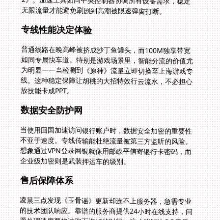
无限流量才能避免刷剧到高潮被限速弹窗打断。
专线性能决定体验
普通线路在晚高峰被挤成沙丁鱼罐头，而100M独享带宽
如同专属快车道。特别是游戏场景里，智能分流的价值尤
为明显——当检测到《原神》流量立即切换至上海游戏专
线。这种稳定保障让胡桃的大招特效行云流水，不必担心
放技能卡成PPT。
数据安全防护网
当使用回国加速访问银行账户时，数据安全加密的重要性
不亚于速度。专线传输能杜绝流量被第三方监听的风险。
想象通过VPN登录网银就像用邮政平信寄银行卡密码，而
企业级加密则是武装押运车的级别。
售后保障体系
凌晨三点发现《玉骨谣》更新却连不上服务器，急需专业
的技术团队响应。靠谱的服务商提供24小时在线支持，问
题处理速度要快过泡面泡好的时间。这才能解决QQ音乐