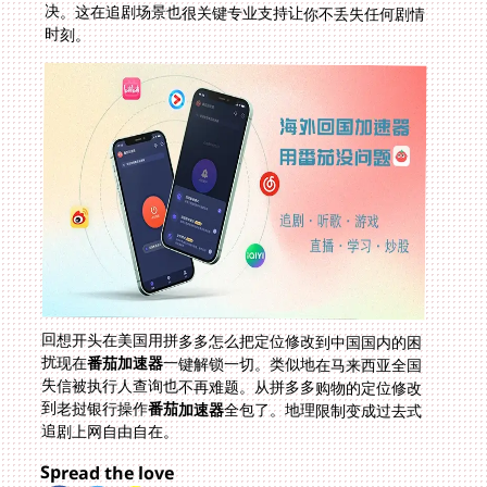
时刻。
回想开头在美国用拼多多怎么把定位修改到中国国内的困
扰现在
番茄加速器
一键解锁一切。类似地在马来西亚全国
失信被执行人查询也不再难题。从拼多多购物的定位修改
到老挝银行操作
番茄加速器
全包了。地理限制变成过去式
追剧上网自由自在。
Spread the love