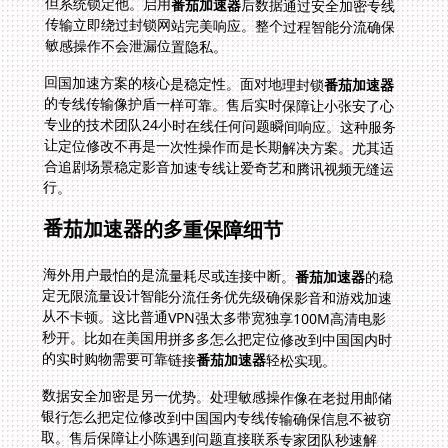
但系统锁定他。启用
番茄加速器
后数据通过安全加密专线
传输立即绕过封锁网站完美响应。整个过程智能分流确保
敏感操作不会泄漏位置隐私。
回国加速方案的核心是稳定性。面对地理封锁
番茄加速器
的专线传输像护盾一样可靠。售后实时保障让小张安了心
专业的技术团队24小时在线任何问题瞬间响应。这种服务
让定位修改不再是一次性操作而是长期解决方案。尤其适
合追剧场景稳定影音加速专线让爱奇艺和腾讯视频无缝运
行。
番茄加速器的多重保障细节
海外用户最怕的是流量耗尽或连接中断。
番茄加速器
的稳
定无限流量设计智能分流任务优先级确保影音和游戏加速
从不卡顿。这比普通VPN强太多带宽独享100M高清电影
秒开。比如在美国用拼多多怎么把定位修改到中国国内时
的实时购物需要可靠链接
番茄加速器
轻松实现。
数据安全加密是另一优势。处理敏感操作像在老挝用邮储
银行怎么把定位修改到中国国内专线传输确保信息不被窃
取。售后保障让小陈遇到问题直接联系专家团队秒速解
决。这在追剧场景也很关键专业支持让你不丢失任何剧情