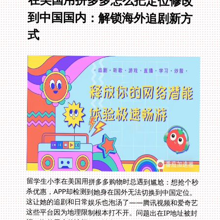
式
留学生小李在美国用拼多多购物时总遇到尴尬：想抢个秒
杀优惠，APP却检测到她身在国外无法切换到中国定位。
这让她的追剧和日常娱乐也泡汤了——腾讯视频和爱奇艺
这些平台因为地理限制根本打不开。问题出在IP地址被封
锁，海外用户的访问权限被卡住了喉咙。本文将从头到尾
解释为什么这种限制会发生，并提供一个完整的回国加速
器解决方案来绕开障碍。一切就从美国日常的拼多多定位