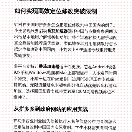
如何实现高效定位修改突破限制
针对在美国用拼多多怎么把定位修改到中国国内的例子。
小王发现只要启动
番茄加速器
选择中国节点拼多多瞬间认
出他是本地用户解锁折扣功能。整个过程轻松无需手动配
置全靠智能推荐最优线路。类似地在老挝用邮储银行怎么
把定位修改到中国国内。小刘装上APP连接专线银行服务
无缝恢复。
多平台支持让
番茄加速器
适应性更强。它在Android设备
iOS手机Windows电脑和Mac上都能运行一人多端同时用
不冲突。小陈一边在iPad追剧一边用PC处理工作专线保
持流畅。无限流量避免卡顿智能分流自动优先影音和游戏
加速。选择回国影音专线带宽独享100M高清视频再也不
缓冲了。
从拼多多到政府网站的应用实战
在马来西亚用全国失信被执行人名单信息公布与查询怎么
把定位修改到中国国内实际案例。学生小林需要查询信息