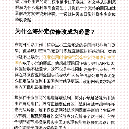
修改谈起。
为什么海外定位修改成为必需？
在海外生活工作，留学生小王最怀念的是国内那些热门剧
集。但尝试用芒果TV追剧时系统直接报错拒绝访问。类似
问题不止娱乐。
在老挝用邮储银行怎么把定位修改到中国
国内
成了小张的痛点。他想处理跨国转账，银行APP却因
位置错误不让登录。这不仅是科技限制更是生活麻烦。当
你在马来西亚用全国失信被执行人名单信息公布与查询怎
么把定位修改到中国国内时感受更深。政府网站要求精准
国内IP否则直接拒绝访问。
根源在于服务商的地理屏蔽机制。海外IP地址被视为非法
用户自动阻拦。没有正确定位修改，追剧变成空想拼多多
也无法购物。这不仅仅是网站技术问题而是影响了实际生
活节奏。
番茄加速器
的全球节点分布解决了这一环。它在
全球部署节点模拟真实中国IP实现智能推荐最优线路让你
的位置毫无痕迹地切换到国内。