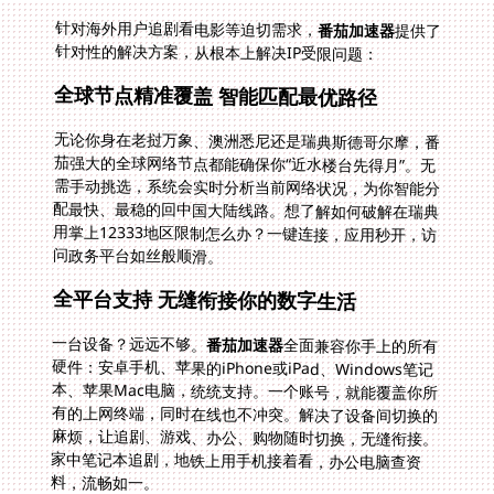
针对海外用户追剧看电影等迫切需求，
番茄加速器
提供了
针对性的解决方案，从根本上解决IP受限问题：
全球节点精准覆盖 智能匹配最优路径
无论你身在老挝万象、澳洲悉尼还是瑞典斯德哥尔摩，番
茄强大的全球网络节点都能确保你“近水楼台先得月”。无
需手动挑选，系统会实时分析当前网络状况，为你智能分
配最快、最稳的回中国大陆线路。想了解如何破解在瑞典
用掌上12333地区限制怎么办？一键连接，应用秒开，访
问政务平台如丝般顺滑。
全平台支持 无缝衔接你的数字生活
一台设备？远远不够。
番茄加速器
全面兼容你手上的所有
硬件：安卓手机、苹果的iPhone或iPad、Windows笔记
本、苹果Mac电脑，统统支持。一个账号，就能覆盖你所
有的上网终端，同时在线也不冲突。解决了设备间切换的
麻烦，让追剧、游戏、办公、购物随时切换，无缝衔接。
家中笔记本追剧，地铁上用手机接着看，办公电脑查资
料，流畅如一。