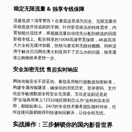
稳定无限流量 & 独享专线保障
流量焦虑？清零警告？在番茄这里成为历史。无限流量供
应彻底放开你追剧的手脚。针对影音娱乐的特殊需求，内
置智能分流技术，将视频流量自动优先分配到精选的回国
影视专线上。配合独享的100M高速带宽保障，4K超高清
大片全程无缓冲加载，拒绝马赛克和无限转圈圈。同样适
用于解决贝贝网在澳大利亚用不了怎么办的问题，独享通
道让购物抢单更快一步。
安全加密无忧 售后实时响应
网络传输安全不容妥协。番茄采用银行级数据加密标准，
构建专属传输隧道，确保你的浏览历史、登录密码、支付
信息等敏感数据全程安全无泄露。无论是追剧还是处
理“在瑞典用掌上12333地区限制怎么办”这样的实名应
用，都稳如泰山。24/7的专业技术服务团队随时待命，任
何连接问题都能得到快速响应解决，让你全程无忧。
实战操作：三步解锁你的国内影音世界