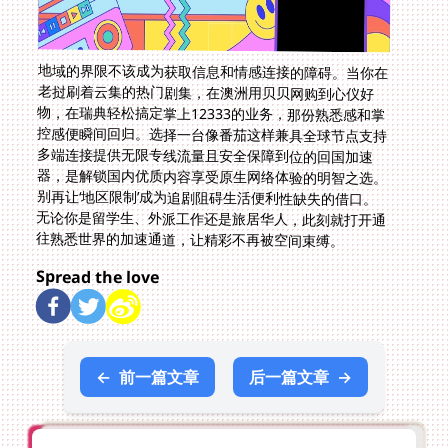
地域的界限不该成为获取信息和情感连接的障碍。当你在
老挝刷着云集的热门剧集，在澳洲用贝贝网购到心仪好
物，在瑞典轻松搞定掌上12333的业务，那份熟悉感和掌
控感便瞬间回归。选择一台像番茄这样兼具全球节点支持
多端连接提供无限专线流量且安全保障到位的回国加速
器，是解锁国内优质内容享受原生网络体验的明智之选。
别再让‘地区限制’成为追剧阻碍生活便利性缺失的借口。
无论你是留学生、外派工作还是旅居华人，此刻就打开通
往熟悉世界的加速通道，让精彩不再被空间束缚。
Spread the love
←
前一篇文章
后一篇文章
→