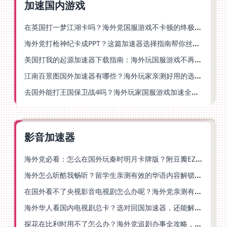
加速国内游戏
在英国打一梦江湖卡吗？海外党国服游戏不卡顿的终极解法
海外党打枪神纪卡成PPT？这篇加速器选择指南帮你丝滑上分
美国打我的起源加速器下载指南：海外玩国服游戏不再卡的终极方案
江南百景图国外加速器有哪些？海外玩家亲测好用的选择与避坑指南
去国外能打王国保卫战4吗？海外玩家国服游戏加速全攻略（附公主连结幻想江湖实测）
影音加速器
海外党必看：怎么在国外玩秦时明月卡牌版？附豆瓣EZCast地区限制破解法
海外怎么听酷我畅听？留学生亲测有效的华语内容解锁指南
在国外看不了央视影音电视剧怎么办呢？海外党亲测有效的回国加速方案
海外华人看国内电视剧总卡？选对回国加速器，还能解决菲律宾打不开反诈中心的问题
探花在比利时用不了怎么办？海外党追剧办事全攻略，选对加速器就够了