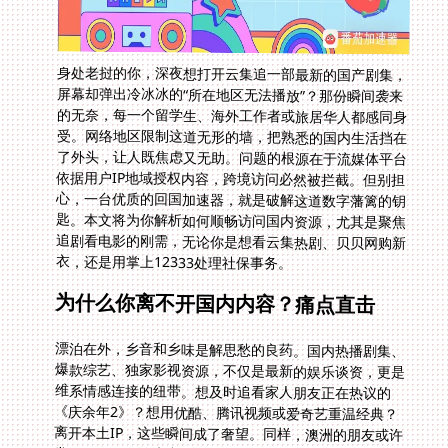
身处老挝的你，深夜想打开云集追一部最新的国产剧集，
屏幕却弹出冷冰冰的“所在地区无法播放”？那份瞬间袭来
的无奈，每一个留学生、海外工作者或旅居华人都感同身
受。网络地区限制这道无形的墙，把熟悉的国内生活挡在
了外头，让人既焦虑又无助。问题的根源在于流媒体平台
依据用户IP地域授权内容，跨境访问必然被拦截。但别担
心，一台优质的回国加速器，就是破解这道数字藩篱的钥
匙。本文将为你解析如何顺畅访问国内资源，尤其是聚焦
追剧看电影的刚需，无论你是想看云集热剧、贝贝网购新
衣，还是用掌上12333处理社保事务。
为什么你离不开国内内容？痛点直击
漂泊在外，乡音和乡味是解思愁的良药。国内热播剧集、
爆款综艺、独家影视资源，不仅是最新的娱乐谈资，更是
维系情感连接的纽带。想及时追看家人朋友正在热议的
《庆余年2》？想用优酷、腾讯视频或爱奇艺重温经典？
离开本土IP，这些瞬间成了奢望。同样，澳洲的朋友或许
发现贝贝网在澳大利亚用不了，打不开那些熟悉的国货折
扣页面；而在瑞典的你，可能正因无法及时登录掌上
12333查询社保医保而着急。这些不是小麻烦，而是切切
实实影响生活质量的大问题。破解地域封锁，找回熟悉的