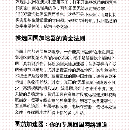
数字生活体验，成为当务之急。
挑选回国加速器的黄金法则
市面上的加速器鱼龙混杂。一台能真正破解“在老挝用云
集地区限制怎么办”的核心方案，绝不是随便找个能换IP
的工具就能胜任。优质的回大陆加速器，首先要拥有广泛
的全球节点布局，尤其是覆盖你的所在地区。智能算法能
秒级选择延迟最低、速度最优的回中国线路，确保追剧不
卡顿、购物不掉线。其次，真正的“无限流量”保障必不可
少，高清视频动辄几GB，流量顾虑会让你束手束脚。更
关键的是稳定性，普通工具在高峰时段或远程连接时易断
流崩盘，需要专线支撑的独享带宽。别忘了设备兼容性，
安卓手机追剧、苹果平板续播、电脑存资源、笔记本处理
文件，多端同步才配得上你的多元生活。
番茄加速器：你的专属回国网络通道