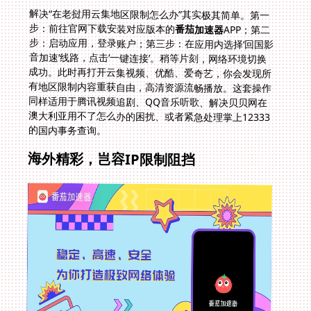
解决“在老挝用云集地区限制怎么办”其实极其简单。第一
步：前往官网下载安装对应版本的
番茄加速器
APP；第二
步：启动应用，登录账户；第三步：在应用内选择‘回国影
音加速’线路，点击‘一键连接’。稍等片刻，网络环境切换
成功。此时再打开云集视频、优酷、爱奇艺，你会发现所
有地区限制内容重获自由，高清资源流畅播放。这套操作
同样适用于腾讯视频追剧、QQ音乐听歌、解决贝贝网在
澳大利亚用不了怎么办的困扰、或者紧急处理掌上12333
的国内事务查询。
海外精彩，岂容IP限制阻挡