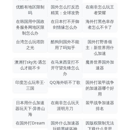
优酷有地区限制
国外怎么打反恐
在南非怎么玩王
吗
精英：全球攻势
者荣耀
在韩国用中国政
在日本打不开御
海外打黑色幸存
务服务网地区限
剑情缘怎么办
者怎么不卡了
制怎么办
台湾怎么玩塔防
酷狗到国外不能
国外打野兽领
之光
用了吗知乎
主：新世界用什
么加速
澳洲打sky光·遇怎
在马来西亚打不
魔兽世界国外加
么才能不卡
开守望先锋怎么
速器
办
印度怎么玩帝王·
QQ海外听不了歌
国外打装甲战争
三国
的加速器哪个好
用
日本用什么加速
在南非怎么玩天
装甲战争加速器
器玩天下-异兽山
涯明月刀
排名
海
在国外打Dream
国外什么加速器
因版权限制无法
玩暗黑破坏神
下载什么意思