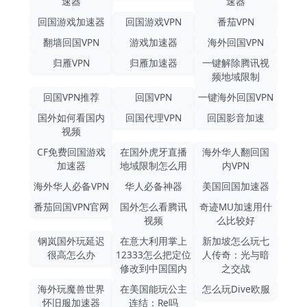
速器
速器
回国游戏加速器
回国游戏VPN
番茄VPN
翻墙回国VPN
游戏加速器
海外回国VPN
归雁VPN
归雁加速器
一键解除腾讯视
频地域限制
回国VPN推荐
回国VPN
一键海外回国VPN
国外如何看国内
回国代理VPN
回国影音加速
视频
CF免费回国游戏
在国外虎牙直播
海外华人翻回国
加速器
地域限制怎么用
内VPN
海外华人必备VPN
华人必备神器
美国回国加速器
番茄回国VPN官网
国外怎么看腾讯
奇迹MU加速用什
视频
么比较好
钢岚国外玩延迟
在意大利用掌上
新加坡怎么玩七
很高怎么办
12333怎么把定位
人传奇：光与暗
修改到中国国内
之交战
海外玩魔兽世界
在美国能玩公主
怎么玩Dive欧服
怀旧服加速器
连结：Re吗