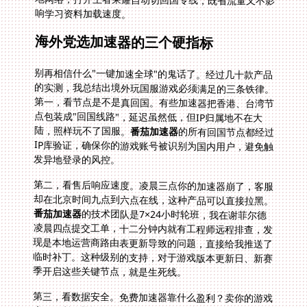
响学习资料加载速度。
海外党选加速器的三个硬指标
别再相信什么"一键加速全球"的鬼话了。经过几十款产品
的实测，我总结出境外玩国服游戏必须满足的三条铁律。
第一，看节点是不是真回国。有些加速器把香港、台湾节
点包装成"回国线路"，延迟虽然低，但IP归属地不在大
陆，照样玩不了国服。
番茄加速器
的所有回国节点都经过
IP库验证，确保你的游戏账号被识别为国内用户，避免触
发异地登录的风控。
第二，看售后响应速度。凌晨三点你的加速器崩了，客服
却在北京时间九点到六点在线，这种产品可以直接拉黑。
番茄加速器
的技术团队是7×24小时轮班，我在谢菲尔德
凌晨四点提交工单，十二分钟内就有工程师远程排查，发
现是本地运营商路由表更新导致的问题，直接给我推送了
临时补丁。这种级别的支持，对于游戏版本更新日、新赛
季开启这些关键节点，就是生死线。
第三，看数据安全。免费加速器靠什么盈利？卖你的游戏