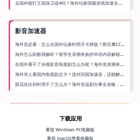
去国外能打王国保卫战4吗？海外玩家国服游戏加速全攻略（附公主连结幻想江湖实测）
影音加速器
海外党必看：怎么在国外玩秦时明月卡牌版？附豆瓣EZCast地区限制破解法
海外怎么听酷我畅听？留学生亲测有效的华语内容解锁指南
在国外看不了央视影音电视剧怎么办呢？海外党亲测有效的回国加速方案
海外华人看国内电视剧总卡？选对回国加速器，还能解决菲律宾打不开反诈中心的问题
探花在比利时用不了怎么办？海外党追剧办事全攻略，选对加速器就够了
下载应用
番茄 Windows PC电脑版
番茄 macOS苹果电脑版