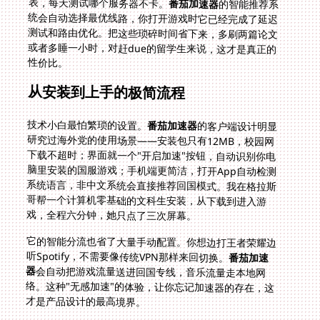
表，每天测试哪个服务器不卡。
番茄加速器
的智能推荐系
统会自动选择最优线路，你打开游戏时它已经完成了延迟
测试和路由优化。把这些琐碎时间省下来，多刷两篇论文
或者多睡一小时，对赶due的留学生来说，这才是真正的
性价比。
从安装到上手的极简流程
技术小白最怕繁琐的设置。
番茄加速器
的客户端设计明显
研究过海外党的使用场景——安装包只有12MB，校园网
下载不超时；界面就一个"开启加速"按钮，自动识别你电
脑里安装的国服游戏；手机端更简洁，打开App自动检测
系统语言，非中文系统会直接推荐回国模式。我在格拉斯
哥帮一个计算机零基础的文科生安装，从下载到进入游
戏，全程六分钟，她只点了三次屏幕。
它的智能分流也省了大量手动配置。你想边打王者荣耀边
听Spotify，不需要像传统VPN那样来回切换。
番茄加速
器
会自动把游戏流量送进回国专线，音乐流量走本地网
络。这种"无感加速"的体验，让你忘记加速器的存在，这
才是产品设计的最高境界。