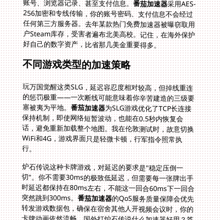
账号、浏览器记录、甚至支付信息。
番茄加速器
采用AES-
256加密和专线传输，你的账号密码、支付信息不会经过
任何第三方服务器。去年某款热门免费加速器被曝窃取用
户Steam库存，受害者遍布北美高校。记住，在海外保护
好自己的数字资产，比省那几美金重要得多。
不同游戏类型的加速策略
玩万国觉醒这类SLG，延迟容忍度相对较高，但掉线重连
的惩罚极重——一次断线可能意味着你辛苦建造的三级要
塞被夷为平地。
番茄加速器
为SLG游戏优化了TCP长连接
保持机制，即使网络短暂波动，也能在0.5秒内恢复会
话，避免重新加载整个地图。我在伦敦测试时，故意切换
WiFi和4G，游戏界面只是轻微卡顿，行军指令照常执
行。
炉石传说这种卡牌游戏，对延迟的要求是"稳定压倒一
切"。你不需要30ms的极致低延迟，但需要每一张牌出手
时延迟都保持在80ms左右，不能这一回合60ms下一回合
突然跳到300ms。
番茄加速器
的QoS服务质量保障会优先
转发游戏数据包，确保在宿舍其他人开视频会议时，你的
卡牌动画依然流畅。国外打炉石传说什么加速器好用？答