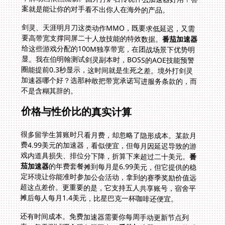
案就是能让你的对手看不出你人在海外的产品。
剑灵、天涯明月刀这类动作MMO，既要求低延迟，又需
要高带宽支撑同屏二十人放技能的特效数据。
番茄加速器
给这些游戏分配的100M独享带宽，在团战场景下优势明
显。我在伯明翰测试剑灵副本时，BOSS的AOE技能预警
圈能提前0.3秒显示，这时间就是生死之差。境外打剑灵
加速器哪个好？选那种敢把带宽承诺写进服务条款的，而
不是含糊其辞的。
价格与性价比的真实计算
很多留学生算账时只看月费，却忽略了隐形成本。某款月
费4.99美元的加速器，看似便宜，但每月因延迟导致的游
戏内道具损失、排位分下降，折算下来超过二十美元。
番
茄加速器
的年费套餐摊到每月是6.99美元，但它提供的稳
定环境让你能准时参加公会活动，拿到的赛季奖励价值远
超这点差价。更重要的是，它支持五人共享账号，宿舍平
摊后每人每月1.4美元，比星巴克一杯咖啡还便宜。
还有时间成本。免费加速器需要你每周手动更新节点列