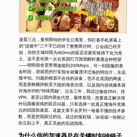
凌晨三点，曼彻斯特的学生公寓里，你盯着手机屏幕上
的"连接中"三个字已经转了整整两分钟。公会战已经开
始，你的主城却因为460ms的延迟在敌军铁蹄下化为焦
土。这不是你第一次在英国打万国觉醒时遭遇这种绝望
——明明宿舍宽带测速能到200Mbps，可一到国服的黄
金时段，游戏里的行军指令就像漂洋过海的明信片，永远
慢半拍。问题的根源不在你的设备，也不在英国的网速，
而是那根横跨欧亚大陆的海底光缆，以及国内游戏服务器
对海外IP的"特殊照顾"。过去三年，我试过修改DNS、挂
VPN、甚至让国内朋友代登，最终发现：想要真正解决境
外玩国服游戏的延迟问题，只有选择一款真正懂海外党痛
点的回国加速器。这篇文章不会罗列一堆看不懂的技术参
数，而是把我踩过的坑、花过的冤枉钱，浓缩成一份能让
你立刻上手、真正见效的实战指南。
为什么你的加速器总在关键时刻掉链子