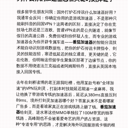
很多留学生朋友问我：国外打炉石传说什么加速器好用？
我通常会反问：你确定你用的是游戏加速器，不是那种只
能刷抖音的回国VPN？这两者的区别，直接决定了你在竞
技场七胜还是三连败。普通VPN走的是公共隧道，就像节
假日的高速公路，免费但堵到你怀疑人生。而专业的游戏
加速器会为你开辟专属车道——
番茄加速器
的智能分流技
术能自动识别游戏数据包，把你的炉石传说卡牌指令、剑
灵的技能连招，塞进低延迟的独立通道。更关键的是，它
在伦敦、伯明翰这些留学生聚集区部署了边缘节点，你的
数据不用绕道法兰克福或者阿姆斯特丹，直接从英国本地
接入回国专线。
去年在剑桥读博的老王跟我吐槽，他用某款号称"全球加
速"的VPN玩剑灵，打副本时技能延迟能凑一桌麻将。我
让他换了带游戏专线的加速器后，延迟从380ms直接压到
89ms。境外打剑灵加速器哪个好？答案从来不是看哪家
广告多，而是看谁家真正在游戏线路上砸了钱。
番茄加速
器
给剑灵、逆水寒这些MMO单独拉了100M带宽的独享
线路，高峰期也不会被看爱奇艺的用户挤占资源。这
种"专道专用"的思路，才是解决海外玩国服游戏卡顿的根