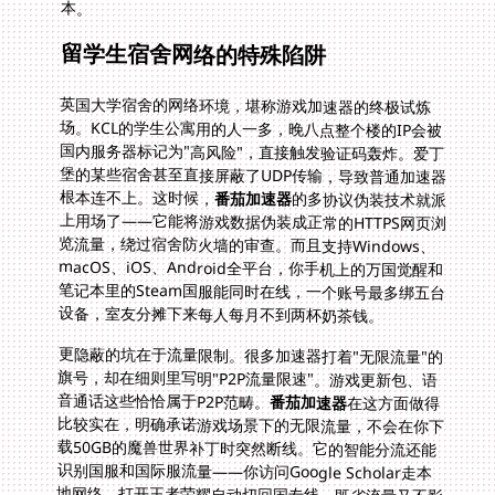
本。
留学生宿舍网络的特殊陷阱
英国大学宿舍的网络环境，堪称游戏加速器的终极试炼
场。KCL的学生公寓用的人一多，晚八点整个楼的IP会被
国内服务器标记为"高风险"，直接触发验证码轰炸。爱丁
堡的某些宿舍甚至直接屏蔽了UDP传输，导致普通加速器
根本连不上。这时候，
番茄加速器
的多协议伪装技术就派
上用场了——它能将游戏数据伪装成正常的HTTPS网页浏
览流量，绕过宿舍防火墙的审查。而且支持Windows、
macOS、iOS、Android全平台，你手机上的万国觉醒和
笔记本里的Steam国服能同时在线，一个账号最多绑五台
设备，室友分摊下来每人每月不到两杯奶茶钱。
更隐蔽的坑在于流量限制。很多加速器打着"无限流量"的
旗号，却在细则里写明"P2P流量限速"。游戏更新包、语
音通话这些恰恰属于P2P范畴。
番茄加速器
在这方面做得
比较实在，明确承诺游戏场景下的无限流量，不会在你下
载50GB的魔兽世界补丁时突然断线。它的智能分流还能
识别国服和国际服流量——你访问Google Scholar走本
地网络，打开王者荣耀自动切回国专线，既省流量又不影