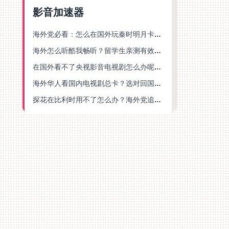
影音加速器
海外党必看：怎么在国外玩秦时明月卡牌版？附豆瓣EZCast地区限制破解法
海外怎么听酷我畅听？留学生亲测有效的华语内容解锁指南
在国外看不了央视影音电视剧怎么办呢？海外党亲测有效的回国加速方案
海外华人看国内电视剧总卡？选对回国加速器，还能解决菲律宾打不开反诈中心的问题
探花在比利时用不了怎么办？海外党追剧办事全攻略，选对加速器就够了