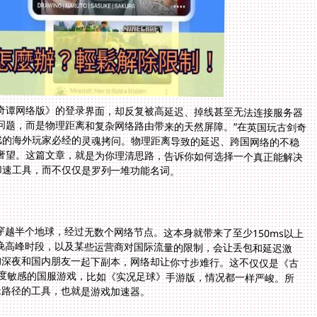
奇谭网络版》的登录界面，却反复被高延迟、掉线甚至无法连接服务器
问题，而是物理距离和复杂网络路由带来的天然屏障。“在英国玩古剑奇
游戏的海外玩家必经的灵魂拷问。物理距离导致的延迟、跨国网络的不稳
奢望。这篇文章，就是为你理清思路，告诉你如何选择一个真正能解决
加速工具，而不仅仅是罗列一堆功能名词。
越半个地球，经过无数个网络节点。这本身就带来了至少150ms以上
晚高峰时段，以及某些运营商对国际流量的限制，会让丢包和延迟激
敦的深夜和国内朋友一起下副本，网络却让你寸步难行。这不仅仅是《古
极度敏感的国服游戏，比如《实况足球》手游版，情况都一样严峻。所
长路径的工具，也就是游戏加速器。