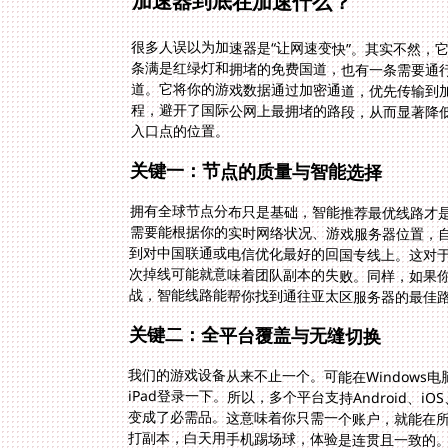
加速器到底在加速什么？
很多人误以为加速器是“让网速变快”。其实不然，它
条满是红绿灯和拥堵的免费国道，也有一条需要通
道。它将你的游戏数据通过加密通道，优先传输到
程，避开了国际公网上最拥堵的路段，从而显著降
入口点的位置。
关键一：节点的质量与智能选择
拥有全球节点分布只是基础，智能推荐最优线路才
需要能根据你的实时网络状况、游戏服务器位置，
到对中国联通或电信优化最好的回国专线上。这对于
次掉线可能就意味着团队副本的失败。同样，如果
战，智能线路能帮你找到通往亚太区服务器的最佳路
关键二：全平台覆盖与无缝切换
我们的游戏设备从来不止一个。可能在Windows电
iPad登录一下。所以，多个平台支持Android、i
变成了必需品。这意味着你只需一个账户，就能在
打副本，白天用手机踢场球，体验是连贯且一致的