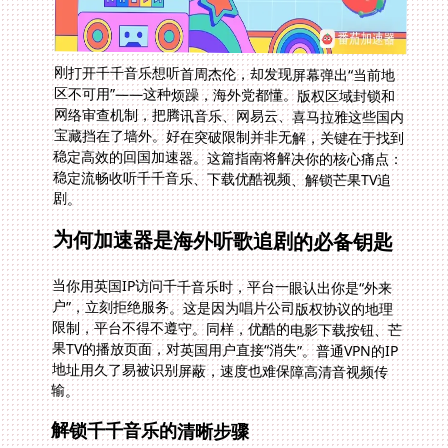
刚打开千千音乐想听首周杰伦，却发现屏幕弹出“当前地
区不可用”——这种烦躁，海外党都懂。版权区域封锁和
网络审查机制，把腾讯音乐、网易云、喜马拉雅这些国内
宝藏挡在了墙外。好在突破限制并非无解，关键在于找到
稳定高效的回国加速器。这篇指南将解决你的核心痛点：
稳定流畅收听千千音乐、下载优酷视频、解锁芒果TV追
剧。
为何加速器是海外听歌追剧的必备钥匙
当你用英国IP访问千千音乐时，平台一眼认出你是“外来
户”，立刻拒绝服务。这是因为唱片公司版权协议的地理
限制，平台不得不遵守。同样，优酷的电影下载按钮、芒
果TV的播放页面，对英国用户直接“消失”。普通VPN的IP
地址用久了易被识别屏蔽，速度也难保障高清音视频传
输。
解锁千千音乐的清晰步骤