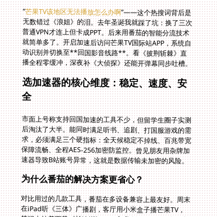
“
芒果TV该地区无法播放怎么办啊
”——这个热搜词背后是
无数错过《浪姐》的泪。去年圣诞我就踩了坑：换了三次
普通VPN才连上但卡成PPT。后来用番茄的智能分流技术
就简单多了。开启加速后访问芒果TV国际站APP，系统自
动识别并切换至**回国影音线路**。看《披荆斩棘》直
播全程零缓冲，深夜补《大侦探》还能开弹幕同步吐槽。
选加速器的核心维度：稳定、速度、安
全
市面上号称支持回国加速的工具不少，但留学生圈子实测
后淘汰了大半。能同时满足听书、追剧、打国服游戏的需
求，必须满足三个硬指标：全天候稳定不掉线、百兆带宽
保障流畅、全程AES-256加密防监控。曾见朋友用杂牌加
速器导致B站账号异常，这就是数据传输未加密的风险。
为什么番茄的解决方案更省心？
对比用过的几款工具，番茄在多设备兼容上最友好。周末
在iPad听《三体》广播剧，客厅用小米盒子播芒果TV，
笔记本挂着下载《长津湖》——安卓/iOS/macOS全平台
同时在线都不挤占带宽。更重要是售后响应快，有次深夜
网易云音乐无法登陆，联系客服20分钟修复专线节点。这