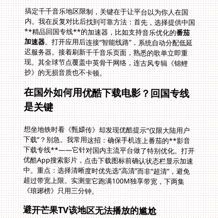
搞定千千音乐地区限制，关键在于让平台以为你人在国
内。我在反复对比后找到可靠方法：首先，选择提供中国
**精品回国专线**的加速器，比如支持音乐优化的
番茄
加速器
。打开应用后连接“智能线路”，系统自动分配低延
迟服务器。接着刷新千千音乐页面，熟悉的歌单立即重
现。其全球节点覆盖中英骨干网络，连古风专辑《锦鲤
抄》的无损音质也不卡顿。
在国外如何用优酷下载电影？回国专线
是关键
想坐地铁时看《甄嬛传》却发现优酷提示“仅限大陆用户
下载”？别急。我常用这招：确保手机连上番茄的**影音
下载专线**——它针对国内主流平台做了特别优化。打开
优酷App搜索影片，点击下载图标前确认状态栏显示加速
中。重点：选择清晰度时优先选“高清”而非“超清”，避免
超过带宽上限。实测里它跑满100M独享带宽，下两集
《琅琊榜》只用三分钟。
避开芒果TV该地区无法播放的尴尬