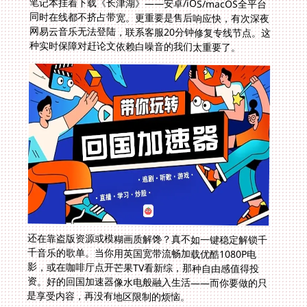
种实时保障对赶论文依赖白噪音的我们太重要了。
还在靠盗版资源或模糊画质解馋？真不如一键稳定解锁千
千音乐的歌单。当你用英国宽带流畅加载优酷1080P电
影，或在咖啡厅点开芒果TV看新综，那种自由感值得投
资。好的回国加速器像水电般融入生活——而你要做的只
是享受内容，再没有地区限制的烦恼。