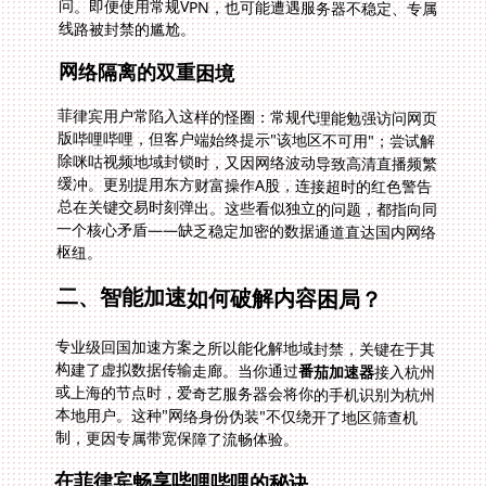
线路被封禁的尴尬。
网络隔离的双重困境
菲律宾用户常陷入这样的怪圈：常规代理能勉强访问网页
版哔哩哔哩，但客户端始终提示"该地区不可用"；尝试解
除咪咕视频地域封锁时，又因网络波动导致高清直播频繁
缓冲。更别提用东方财富操作A股，连接超时的红色警告
总在关键交易时刻弹出。这些看似独立的问题，都指向同
一个核心矛盾——缺乏稳定加密的数据通道直达国内网络
枢纽。
二、智能加速如何破解内容困局？
专业级回国加速方案之所以能化解地域封禁，关键在于其
构建了虚拟数据传输走廊。当你通过
番茄加速器
接入杭州
或上海的节点时，爱奇艺服务器会将你的手机识别为杭州
本地用户。这种"网络身份伪装"不仅绕开了地区筛查机
制，更因专属带宽保障了流畅体验。
在菲律宾畅享哔哩哔哩的秘诀