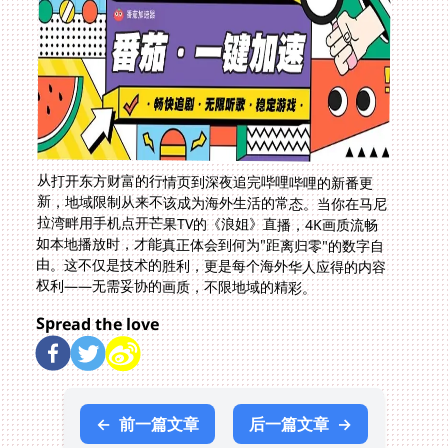
从打开东方财富的行情页到深夜追完哔哩哔哩的新番更
新，地域限制从来不该成为海外生活的常态。当你在马尼
拉湾畔用手机点开芒果TV的《浪姐》直播，4K画质流畅
如本地播放时，才能真正体会到何为"距离归零"的数字自
由。这不仅是技术的胜利，更是每个海外华人应得的内容
权利——无需妥协的画质，不限地域的精彩。
Spread the love
←
前一篇文章
后一篇文章
→