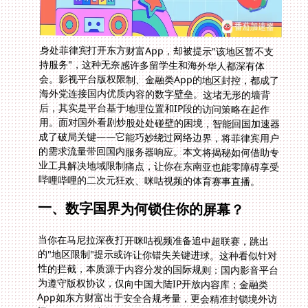
身处菲律宾打开东方财富App，却被提示"该地区暂不支
持服务"，这种无奈感许多留学生和海外华人都深有体
会。影视平台版权限制、金融类App的地区封控，都成了
海外党连接国内优质内容的数字壁垒。这堵无形的墙背
后，其实是平台基于地理位置和IP段的访问策略在起作
用。面对国外看剧炒股处处碰壁的困境，智能回国加速器
成了破局关键——它能巧妙绕过网络边界，将菲律宾用户
的需求流量带回国内服务器响应。本文将揭秘如何借助专
业工具解决地域限制痛点，让你在东南亚也能零障碍享受
哔哩哔哩的二次元狂欢、咪咕视频的体育赛事直播。
一、数字国界为何锁住你的屏幕？
当你在马尼拉深夜打开咪咕视频准备追中超联赛，跳出
的"地区限制"提示或许让你错失关键进球。这种看似针对
性的拦截，本质源于内容分发的国际规则：国内影音平台
为遵守版权协议，仅向中国大陆IP开放内容库；金融类
App如东方财富出于安全合规考量，更会精准封锁境外访
问。即便使用常规VPN，也可能遭遇服务器不稳定、专属