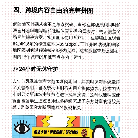
四、跨境内容自由的完整拼图
解除地区封锁从来不是单点突破。当你在邦板牙想同时解
决国外看哔哩哔哩和咪咕体育直播的需求时，需要覆盖全
场景的解决方案。实测显示使用番茄后，在碧瑶山区观看
B站4K视频的峰值速率达89Mbps，而打开咪咕视频解除
地区限制的过程缩短至3秒内完成。这些数据背后是遍布
国内23个城市的加速节点在协同运作。
7×24小时无休守护
去年台风季菲律宾大范围断网期间，其实时保障系统发挥
了关键作用。当系统检测到宿务用户集体掉线，技术团队
即刻启动新加坡中转节点进行流量接管。这种快速响应使
得当地留学生通过备用线路继续完成了东方财富的港股交
易，避免因突发断网造成的投资损失。