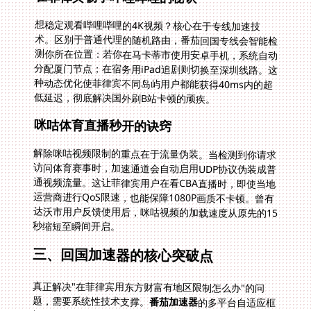
想稳定观看哔哩哔哩的4K视频？核心在于专线加速技
术。区别于普通代理的随机路由，番茄回国专线会智能检
测你所在位置：若你在马卡蒂市使用安卓手机，系统自动
分配厦门节点；在宿务用iPad追剧则切换至深圳线路。这
种动态优化使菲律宾不同岛屿用户都能获得40ms内的超
低延迟，彻底解决国外刷B站卡顿的顽疾。
咪咕体育直播秒开的诀窍
解除咪咕视频限制的重点在于流量伪装。当检测到你请求
访问体育赛事时，加速通道会自动启用UDP协议伪装成普
通视频流量。这让菲律宾用户在看CBA直播时，即使当地
运营商进行QoS限速，也能保障1080P画质不卡顿。曾有
达沃市用户反馈使用后，咪咕视频的加载速度从原先的15
秒缩短至瞬间开启。
三、回国加速器的核心突破点
真正解决"在菲律宾用东方财富有地区限制怎么办"的问
题，需要系统性技术支撑。
番茄加速器
的多平台自适应框
架，让安卓交易端和PC版东方财富实现多设备同步在
线。你在用手机查看沪深行情时，家人可在同一账号下的
Windows电脑观看芒果TV——这种并发连接不占用额外