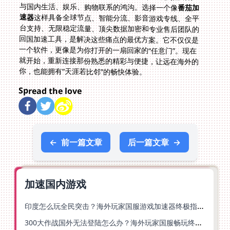
与国内生活、娱乐、购物联系的鸿沟。选择一个像
番茄加
速器
这样具备全球节点、智能分流、影音游戏专线、全平
台支持、无限稳定流量、顶尖数据加密和专业售后团队的
回国加速工具，是解决这些痛点的最优方案。它不仅仅是
一个软件，更像是为你打开的一扇回家的“任意门”。现在
就开始，重新连接那份熟悉的精彩与便捷，让远在海外的
你，也能拥有“天涯若比邻”的畅快体验。
Spread the love
←
前一篇文章
后一篇文章
→
加速国内游戏
印度怎么玩全民突击？海外玩家国服游戏加速器终极指南（附原神延迟优化+精灵之境加速器选择）
300大作战国外无法登陆怎么办？海外玩家国服畅玩终极指南（附实测推荐）