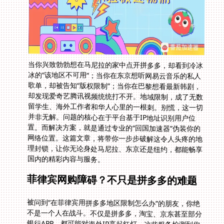
当你兴致勃勃想在马尼拉的家中点开拼多多，却看到冷冰
冰的“该地区不可用”；当你在东京想听网易云音乐的私人
歌单，却被告知“版权限制”；当你在巴黎想看最新韩剧，
却发现爱奇艺腾讯视频统统打不开。地域限制，成了无数
留学生、海外工作者和华人心里的一根刺。别慌，这一切
并非无解。问题的核心在于平台基于IP地址识别用户位
置。而解决方案，就是通过专业的“回国加速器”伪装你的
网络位置。这篇文章，将带你一步步破解这令人头疼的地
理封锁，让你无论身处马尼拉、东京还是纽约，都能畅享
国内的精彩内容与服务。
菲律宾网购障碍？不只是拼多多的难题
被问到“在菲律宾用拼多多地区限制怎么办”的朋友，你绝
不是一个人在战斗。不仅是拼多多，淘宝、京东甚至部分
银行APP，都可能对海外IP亮起红灯。这些服务检测到你
接入互联网的节点不在中国大陆境内，便会阻断访问。手
动刷新或换浏览器完全无效。你需要的是一个能提供稳定
中国大陆IP地址的工具——这就是回国加速器的核心价
值。它能将你的网络请求通过专门优化的线路，先连接回
国内的服务器节点，再访问目标平台。无论是检查订单，