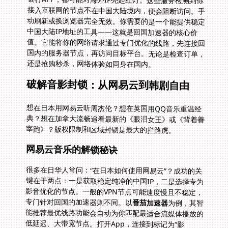
还是抢购秒杀，网络体验如同身在国内。
破解音影封锁：从网易云到韩剧自由
想在日本用网易云听周杰伦？想在英国用QQ音乐重温经
典？想在加拿大流畅追看最新的《眼泪女王》或《背着善
宰跑》？版权限制和区域封锁是最大的拦路虎。
网易云音乐的解锁秘诀
很多在日华人常问：“在日本如何使用网易云”？成功的关
键在于两点：一是获取稳定纯净的中国IP，二是选择专为
影音优化的节点。一般的VPN节点可能速度慢且不稳定，
专门针对回国的加速器则不同。以
番茄加速器
为例，其智
能推荐最优线路功能会自动为你匹配最适合流媒体播放的
低延迟、大带宽节点。打开App，连接到标记为“影
音”或“回国”的专线，再启动网易云，熟悉的歌单和个性化