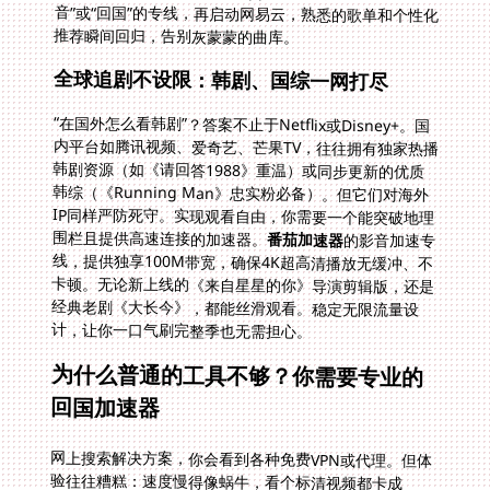
推荐瞬间回归，告别灰蒙蒙的曲库。
全球追剧不设限：韩剧、国综一网打尽
“在国外怎么看韩剧”？答案不止于Netflix或Disney+。国
内平台如腾讯视频、爱奇艺、芒果TV，往往拥有独家热播
韩剧资源（如《请回答1988》重温）或同步更新的优质
韩综（《Running Man》忠实粉必备）。但它们对海外
IP同样严防死守。实现观看自由，你需要一个能突破地理
围栏且提供高速连接的加速器。
番茄加速器
的影音加速专
线，提供独享100M带宽，确保4K超高清播放无缓冲、不
卡顿。无论新上线的《来自星星的你》导演剪辑版，还是
经典老剧《大长今》，都能丝滑观看。稳定无限流量设
计，让你一口气刷完整季也无需担心。
为什么普通的工具不够？你需要专业的
回国加速器
网上搜索解决方案，你会看到各种免费VPN或代理。但体
验往往糟糕：速度慢得像蜗牛，看个标清视频都卡成
PPT；连接断断续续，正在付款呢突然掉线；节点不稳
定，昨天能用的今天可能又被平台封禁了；更别提安全性