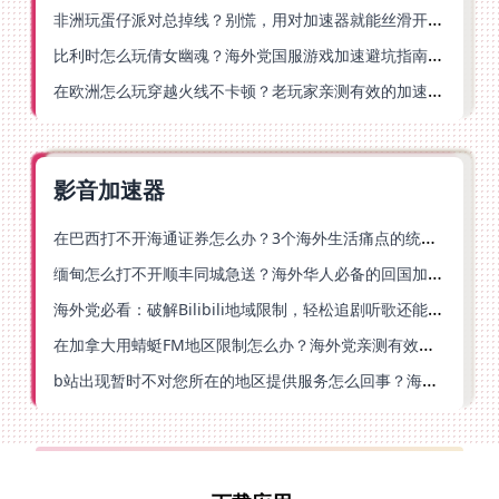
非洲玩蛋仔派对总掉线？别慌，用对加速器就能丝滑开跑！
比利时怎么玩倩女幽魂？海外党国服游戏加速避坑指南（附实测推荐）
在欧洲怎么玩穿越火线不卡顿？老玩家亲测有效的加速器选择指南
影音加速器
在巴西打不开海通证券怎么办？3个海外生活痛点的统一解决方案
缅甸怎么打不开顺丰同城急送？海外华人必备的回国加速指南（附B站会员游戏解决方案）
海外党必看：破解Bilibili地域限制，轻松追剧听歌还能流畅理财的实用指南
在加拿大用蜻蜓FM地区限制怎么办？海外党亲测有效的回国加速方案
b站出现暂时不对您所在的地区提供服务怎么回事？海外党亲测有效的回国加速方案