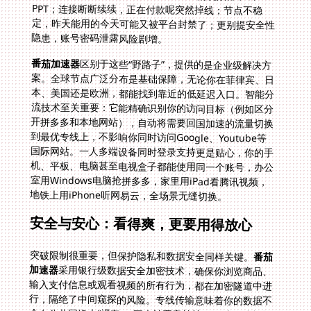
隐患，账号密码泄露风险剧增。
番茄加速器
区别于这些“野路子”，提供的是企业级解决方
案。全球节点广泛分布是基础保障，无论你在菲律宾、日
本、美国还是欧洲，都能找到靠近的低延迟入口。智能分
流技术至关重要：它能精确识别你的访问目标（例如区分
开拼多多和本地网站），自动将需要回国加速的流量切换
到最优专线上，不影响你同时访问Google、Youtube等
国际网站。一人多端设备同时登录支持更是贴心，你的手
机、平板、电脑甚至电视盒子都能使用同一个账号，办公
室用Windows电脑抢拼多多，家里用iPad看腾讯视频，
地铁上用iPhone听网易云，全场景无缝切换。
安全与安心：看得爽，更要用得放心
突破限制很重要，但保护隐私和数据安全同样关键。
番茄
加速器
采用银行级数据安全加密技术，确保你浏览商品、
输入支付信息或观看视频的所有行为，都在加密隧道中进
行，隔绝了中间窥探的风险。专线传输意味着你的数据不
会在公共网络上“裸奔”，不会被恶意劫持。同时，后台有
专业的技术团队7x24小时实时保障，线路有任何波动或
使用遇到疑问，都能第一时间获得专业响应。这远远不是