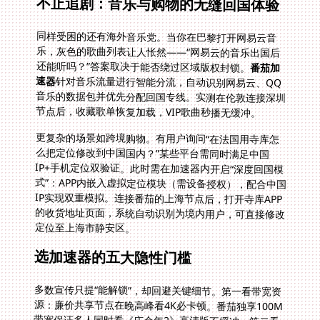
不止追剧：音乐与购物的无缝回国体验
同样受困的还有海外音乐党。当你在巴黎打开网易云音
乐，灰色的歌曲列表让人怅然——“网易云的音乐出国后
还能听吗？”答案取决于能否绕过区域版权封锁。
番茄加
速器
针对音乐流量进行智能分流，自动识别网易云、QQ
音乐的数据包并优先分配回国专线。实测在伦敦连接深圳
节点后，收藏歌单恢复加载，VIP歌曲秒播无缓冲。
更复杂的场景如跨境购物。有用户询问“在法国用寺库怎
么把定位修改到中国国内？”某些平台需同时满足中国
IP+手机定位双验证。此时需在加速器内开启“深度回国模
式”：APP内嵌入虚拟定位模块（需设备授权），配合中国
IP实现双重模拟。连接番茄的上海节点后，打开寺库APP
的收货地址页面，系统自动识别为境内用户，可直接修改
定位至上海市静安区。
选加速器的五大隐性门槛
多数宣传只提“能解锁”，却回避关键细节。第一看带宽资
源：廉价共享节点在晚高峰看4K必卡顿。番茄独享100M
带宽保证多人同时看《庆余年2》高清版不缓冲。第二看
协议适配：某奇异、小鹅通等平台采用特殊传输协议，需
定制接入方案。第三流量计费陷阱：声称“无限流量”却限
制峰值速率，番茄支持全速无限流。第四设备兼容性：留
学生常备2-3台设备，番茄支持Windows/Mac双电脑
+Android/iOS手机同时在线。第五售后响应：巴黎凌晨