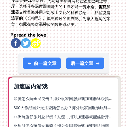
库，选择具备深度回国能力的工具才能一劳永逸。
番茄加
速器
支撑着海外用户对故土文化的精神联结——那些凌晨
追更的《长相思》、单曲循环的周杰伦、为家人抢购的茅
台，都藏在每次毫秒级的数据跳动里。
Spread the love
←
前一篇文章
后一篇文章
→
加速国内游戏
印度怎么玩全民突击？海外玩家国服游戏加速器终极指南（附原神延迟优化+精灵之境加速器选择）
300大作战国外无法登陆怎么办？海外玩家国服畅玩终极指南（附实测推荐）
非洲玩蛋仔派对总掉线？别慌，用对加速器就能丝滑开跑！
比利时怎么玩倩女幽魂？海外党国服游戏加速避坑指南（附实测推荐）