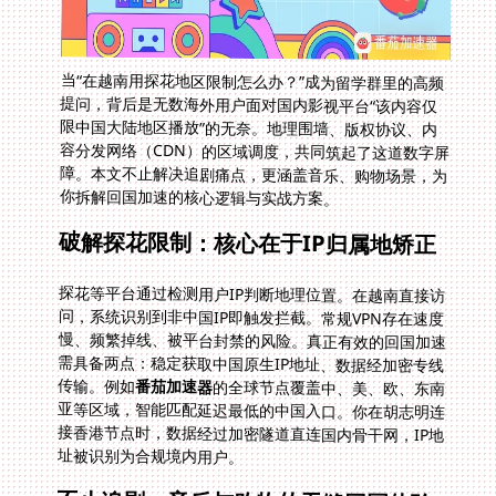
当“在越南用探花地区限制怎么办？”成为留学群里的高频
提问，背后是无数海外用户面对国内影视平台“该内容仅
限中国大陆地区播放”的无奈。地理围墙、版权协议、内
容分发网络（CDN）的区域调度，共同筑起了这道数字屏
障。本文不止解决追剧痛点，更涵盖音乐、购物场景，为
你拆解回国加速的核心逻辑与实战方案。
破解探花限制：核心在于IP归属地矫正
探花等平台通过检测用户IP判断地理位置。在越南直接访
问，系统识别到非中国IP即触发拦截。常规VPN存在速度
慢、频繁掉线、被平台封禁的风险。真正有效的回国加速
需具备两点：稳定获取中国原生IP地址、数据经加密专线
传输。例如
番茄加速器
的全球节点覆盖中、美、欧、东南
亚等区域，智能匹配延迟最低的中国入口。你在胡志明连
接香港节点时，数据经过加密隧道直连国内骨干网，IP地
址被识别为合规境内用户。