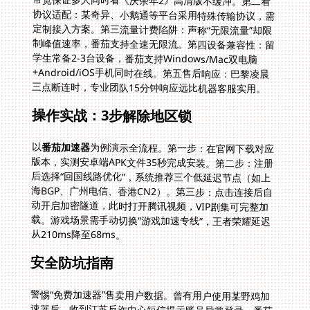
三点断连时，专业团队15分钟响应远比机器客服实用。
操作实战：3步解除地区锁
以
番茄加速器
为例演示全流程。第一步：在官网下载对应
版本，实测安卓端APK文件35秒完成安装。第二步：注册
后选择“回国线路优化”，系统推荐三个低延迟节点（如上
海BGP、广州电信、香港CN2）。第三步：点击连接后自
动开启加密隧道，此时打开腾讯视频，VIP剧集可完整加
载。游戏场景需手动切换“游戏加速专线”，王者荣耀延迟
从210ms降至68ms。
安全防坑指南
警惕“免费加速器”售卖用户数据。曾有用户使用某野鸡加
速器后，收到江苏反诈中心短信提示账号异常登录。番茄
采用银行级AES-256加密，所有数据传输经私有专线杜绝
监听。重要提示：避免使用来路不明的“定位修改器”，这
类工具常要求开放设备存储权限。正规加速器的虚拟定位